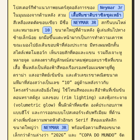
โปสเตอร์กีฬาแนวภาพยนตร์สุดอลังการของ 
Neymar Jr
บล็อก
ในมุมมองจากด้านหลัง สวม 
เสื้อทีมชาติบราซิลชุดเหย้า
สีเหลืองสดตัดขอบเขียว มีชื่อ 
NEYMAR JR
 สกรีนบนไหล่
อัปเดต
และหมายเลข 
10
 ขนาดใหญ่ที่ด้านหลัง ผู้เล่นหันไปทาง
ซ้ายเล็กน้อย ยกมือขึ้นแตะหน้าผากเป็นการทำความเคารพ
ขณะมองไปยังเส้นขอบฟ้าที่ส่องประกาย มีทรงผมหยิกสั้น
สไตล์เฟดโมฮอว์ก เห็นรอยสักที่คอและแขน รวมถึงเจาะหู
หลายจุด แสดงตราสัญลักษณ์สมาคมฟุตบอลบราซิลที่แขน
เสื้อ พื้นหลังเป็นท้องฟ้าสีทองเรืองรองพร้อมเมฆพายุที่ดู
ดราม่า แสงอาทิตย์เข้มข้น และตัวเลขเรขาคณิตขนาด
มหึมาที่ส่องสว่างเป็นเลข “10” อยู่ด้านหลังราวกับ
โครงสร้างแสงอันยิ่งใหญ่ ใช้โทนสีทองและสีอำพันที่เข้มข้น 
คอนทราสต์สูง แสงขอบ (rim lighting) แสงฟุ้งกระจาย 
(volumetric glow) พื้นผิวผ้าที่คมชัด องค์ประกอบภาพ
แบบฮีโร่ และการออกแบบโปสเตอร์ระดับพรีเมียม ที่ด้าน
ล่างเพิ่มข้อความพาดหัวตัวอักษร Serif สีทองเมทัลลิก
ขนาดใหญ่ว่า 
NEYMAR JR
 พร้อมข้อความสีทองขนาด
เล็กกว่าด้านล่างว่า “2026” และ “COPA DO MUNDO” จัด