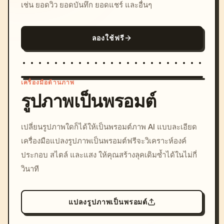
เช่น ยอดวิว ยอดบันทึก ยอดแชร์ และอื่นๆ
ลองใช้ฟรี
เครื่องมือด้านภาพ
รูปภาพเป็นพรอมต์
/imagine prompt: cinemati
เปลี่ยนรูปภาพใดก็ได้ให้เป็นพรอมต์ภาพ AI แบบละเอียด
c, cyberpunk sunset, neon
เครื่องมือแปลงรูปภาพเป็นพรอมต์ฟรีจะวิเคราะห์องค์
colors, 8k --v 6.0
ประกอบ สไตล์ และแสง ให้คุณสร้างลุคเดิมซ้ำได้ในไม่กี่
วินาที
แปลงรูปภาพเป็นพรอมต์