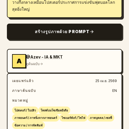
วางกึ่งกลางเหมือนโปสเตอร์ประกาศการแข่งขันฟุตบอลโลก
สุดยิ่งใหญ่
สร้างรูปภาพด้วย PROMPT
@Azev - IA & MKT
A
ดูต้นฉบับ
เผยแพร่แล้ว
25 เม.ย. 2569
ภาษาต้นฉบับ
EN
หมวดหมู่
โปสเตอร์ / ใบปลิว
โพสต์บนโซเชียลมีเดีย
ภาพยนตร์ / ภาพนิ่งจากภาพยนตร์
ไซเบอร์พังก์ / ไซไฟ
ภาพบุคคล / เซลฟี่
ข้อความ / การจัดพิมพ์