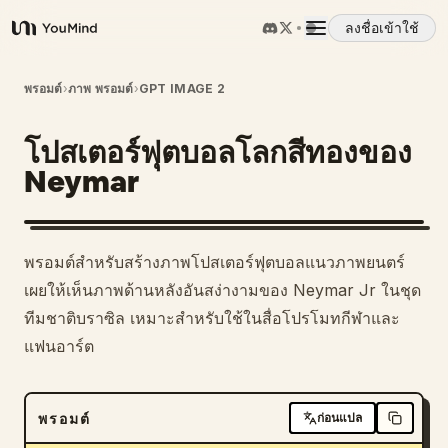
ลงชื่อเข้าใช้
YouMind
ภาพรวม
พรอมต์
›
ภาพ พรอมต์
›
GPT IMAGE 2
โปสเตอร์ฟุตบอลโลกสีทองของ
กรณีการใช้งาน
Neymar
ทักษะ
พรอมต์สำหรับสร้างภาพโปสเตอร์ฟุตบอลแนวภาพยนตร์
พรอมต์
เผยให้เห็นภาพด้านหลังอันสง่างามของ Neymar Jr ในชุด
ทีมชาติบราซิล เหมาะสำหรับใช้ในสื่อโปรโมทกีฬาและ
แฟนอาร์ต
ราคา
ดาวน์โหลด
พรอมต์
ก่อนแปล