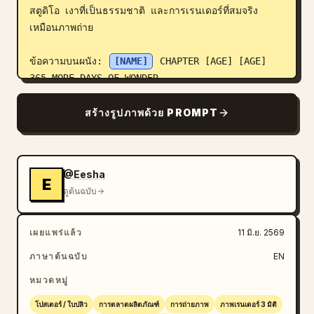
สตูดิโอ เงาที่เป็นธรรมชาติ และการเรนเดอร์ที่สมจริง
เหมือนภาพถ่าย

ข้อความบนผนัง: 
[NAME]
 CHAPTER [AGE] [AGE] 
365 MORE DAYS OF WONDER.

การจัดวางแบบมินิมอลหรูหรา สไตล์ปกนิตยสารระดับไฮเอน
สร้างรูปภาพด้วย PROMPT
ด์ องค์ประกอบภาพสมบูรณ์แบบ คอนทราสต์นุ่มนวล สีสัน
เป็นธรรมชาติ ไม่มีภาพบิดเบี้ยว และไม่มีข้อผิดพลาดจาก 
AI
@Eesha
E
ดูต้นฉบับ
เผยแพร่แล้ว
11 มิ.ย. 2569
ภาษาต้นฉบับ
EN
หมวดหมู่
โปสเตอร์ / ใบปลิว
การตลาดผลิตภัณฑ์
การถ่ายภาพ
ภาพเรนเดอร์ 3 มิติ