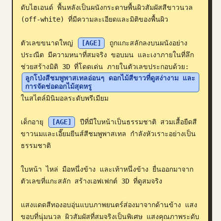
ดับไฮเอนด์ พื้นหลังเป็นผนังกระดาษพื้นผิวสัมผัสสีขาวนวล 
บล็อก
(off-white) ที่มีความละเอียดและมิติของพื้นผิว

ตัวเลขขนาดใหญ่ 
[AGE]
 ถูกแกะสลักลงบนผนังอย่าง
อัปเดต
ประณีต มีความหนาที่สมจริง ขอบมน และเงาภายในที่ลึก
ช่วยสร้างมิติ 3D ที่โดดเด่น ภายในตัวเลขประกอบด้วย: 
ลูกโป่งสีชมพูพาสเทลอ่อนๆ ดอกไม้สีขาวที่ดูสง่างาม และ
การจัดช่อดอกไม้สุดหรู
ในสไตล์มินิมอลระดับพรีเมียม

เด็กอายุ 
[AGE]
 ปีที่มีใบหน้าเป็นธรรมชาติ สวมเสื้อยืดสี
ขาวนมและเอี๊ยมยีนส์สีชมพูพาสเทล กำลังหัวเราะอย่างเป็น
ธรรมชาติ

ใบหน้า ไหล่ มือหนึ่งข้าง และเท้าหนึ่งข้าง ยื่นออกมาจาก
ตัวเลขที่แกะสลัก สร้างเอฟเฟกต์ 3D ที่ดูสมจริง

แสงแดดสีทองอบอุ่นแบบภาพยนตร์ส่องมาจากด้านข้าง แสง
ขอบที่นุ่มนวล ผิวสัมผัสที่สมจริงเป็นพิเศษ แสงคุณภาพระดับ