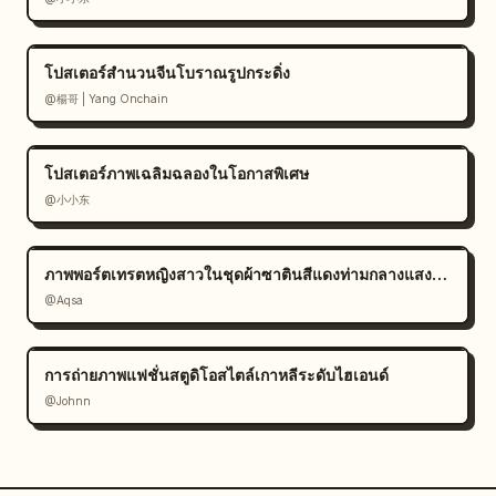
โปสเตอร์สำนวนจีนโบราณรูปกระดิ่ง
@楊哥 | Yang Onchain
โปสเตอร์ภาพเฉลิมฉลองในโอกาสพิเศษ
@小小东
ภาพพอร์ตเทรตหญิงสาวในชุดผ้าซาตินสีแดงท่ามกลางแสงแดด
@Aqsa
การถ่ายภาพแฟชั่นสตูดิโอสไตล์เกาหลีระดับไฮเอนด์
@Johnn