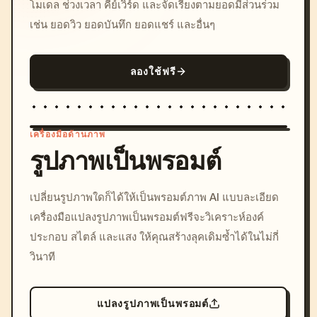
โมเดล ช่วงเวลา คีย์เวิร์ด และจัดเรียงตามยอดมีส่วนร่วม
เช่น ยอดวิว ยอดบันทึก ยอดแชร์ และอื่นๆ
ลองใช้ฟรี
เครื่องมือด้านภาพ
รูปภาพเป็นพรอมต์
/imagine prompt: cinemati
เปลี่ยนรูปภาพใดก็ได้ให้เป็นพรอมต์ภาพ AI แบบละเอียด
c, cyberpunk sunset, neon
เครื่องมือแปลงรูปภาพเป็นพรอมต์ฟรีจะวิเคราะห์องค์
colors, 8k --v 6.0
ประกอบ สไตล์ และแสง ให้คุณสร้างลุคเดิมซ้ำได้ในไม่กี่
วินาที
แปลงรูปภาพเป็นพรอมต์