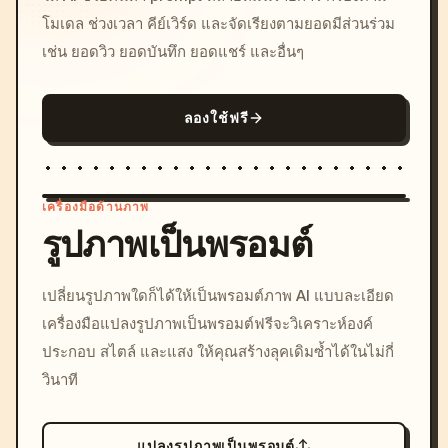
โมเดล ช่วงเวลา คีย์เวิร์ด และจัดเรียงตามยอดมีส่วนร่วม
เช่น ยอดวิว ยอดบันทึก ยอดแชร์ และอื่นๆ
ลองใช้ฟรี
เครื่องมือด้านภาพ
รูปภาพเป็นพรอมต์
/imagine prompt: cinemati
เปลี่ยนรูปภาพใดก็ได้ให้เป็นพรอมต์ภาพ AI แบบละเอียด
c, cyberpunk sunset, neon
เครื่องมือแปลงรูปภาพเป็นพรอมต์ฟรีจะวิเคราะห์องค์
colors, 8k --v 6.0
ประกอบ สไตล์ และแสง ให้คุณสร้างลุคเดิมซ้ำได้ในไม่กี่
วินาที
แปลงรูปภาพเป็นพรอมต์