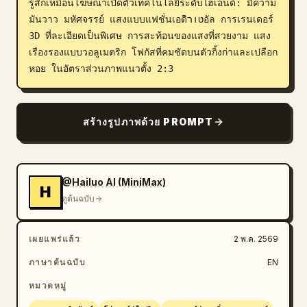
รู้สึกเหมือนโฆษณาเปิดตัวเทคโนโลยีระดับไฮเอนด์: มีความ
มันวาว มหัศจรรย์ แสงแบบแฟชั่นเอดิטורิอัล การเรนเดอร์ 
3D ที่ละเอียดเป็นพิเศษ การสะท้อนของแสงที่สวยงาม แสง
เรืองรองแบบวอลูเมตริก โฟกัสที่คมชัดบนตัวกิ้งก่าและเปลือก
หอย ในอัตราส่วนภาพแนวตั้ง 2:3
สร้างรูปภาพด้วย PROMPT
@Hailuo AI (MiniMax)
H
ดูต้นฉบับ
เผยแพร่แล้ว
2 พ.ค. 2569
ภาษาต้นฉบับ
EN
หมวดหมู่