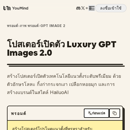
ลงชื่อเข้าใช้
YouMind
ภาพรวม
พรอมต์
›
ภาพ พรอมต์
›
GPT IMAGE 2
โปสเตอร์เปิดตัว Luxury GPT
กรณีการใช้งาน
Images 2.0
ทักษะ
สร้างโปสเตอร์เปิดตัวเทคโนโลยีแนวตั้งระดับพรีเมียม ด้วย
พรอมต์
ตัวอักษรโลหะ กิ้งก่ากระจกเงา เปลือกหอยมุก และการ
สร้างแบรนด์ในสไตล์ HailuoAI
ราคา
พรอมต์
ก่อนแปล
ดาวน์โหลด
สร้างโปสเตอร์โปรโมตแนวตั้งที่หรูหราสำหรับ 