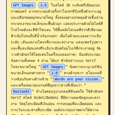
GPT Images
2.0
 ในสไตล์ 3D ระดับพรีเมียมแบบ
บล็อก
ภาพยนตร์ ฉากประกอบด้วยกิ้งก่าโมเสกสีรุ้งหนึ่งตัวเกาะอยู่
บนเปลือกหอยมุกขนาดใหญ่ ทั้งสองอย่างปกคลุมด้วยชิ้นส่วน
อัปเดต
กระจกเงาขนาดเล็กและพื้นผิวมุก เปล่งประกายด้วยไฮไลต์สี
โรสโกลด์และสีฟ้าไซแอน ใช้พื้นหลังไล่เฉดสีจากสีเขียวอม
ฟ้าเข้มไปจนถึงสีน้ำเงินกรมท่า เต็มไปด้วยละอองดาวระยิบ
ระยับ เส้นแสงวงโคจรที่บางและสง่างาม แสงแฟลร์รูปดาว 
และพื้นสะท้อนแสงที่ระยิบระยับพร้อมโบเก้ที่กระจายอยู่ จัด
วางตัวอักษรให้โดดเด่นในครึ่งบนของภาพ: มีองค์ประกอบ
ข้อความทั้งหมด 4 ส่วน ได้แก่ หัวข้อข่าวแบบ Serif 
โลหะขนาดใหญ่ “
GPT Images
” ข้อความระบุเวอร์ชัน
ขนาดเล็กแยกต่างหาก “
2.0
” ทางด้านขวา สโลแกนที่
วางซ้อนกันทางด้านซ้าย “
Words are your vision.
” 
และเครื่องหมายแบรนด์ที่มุมขวาล่างที่เขียนว่า “
HailuoAI
” ข้างไอคอนรูปวงกลมสีสันสดใส ใช้ตัวอักษร 
Serif สไตล์ Didot/Bodoni ที่มีความคมชัดสูงและสง่า
งาม วัสดุโครเมียมสีเงินอ่อน การลบมุมที่ละเอียดอ่อน และ
การเว้นระยะห่างที่ประณีต องค์ประกอบภาพควรให้ความ