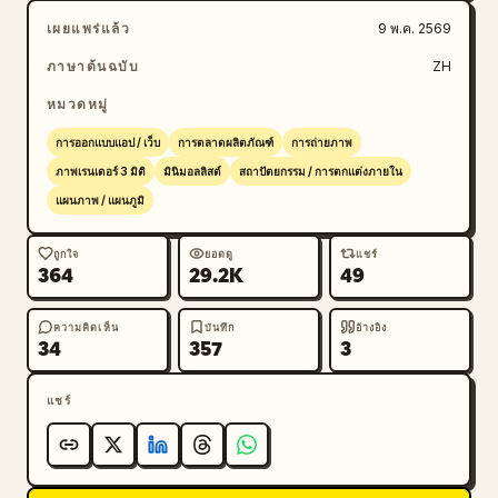
ตัวอย่างแต่ละชิ้นต้องมีป้ายกำกับที่ชัดเจน จัดระเบียบตามชื่อ
เผยแพร่แล้ว
9 พ.ค. 2569
วัสดุ/สี/พื้นผิวในภาษา [Label Language] โดยใช้สไตล์
ที่กระชับ เป็นมืออาชีพ และจัดวางอย่างเป็นระเบียบ
ภาษาต้นฉบับ
ZH
หมวดหมู่
การออกแบบแอป / เว็บ
การตลาดผลิตภัณฑ์
การถ่ายภาพ
ภาพเรนเดอร์ 3 มิติ
มินิมอลลิสต์
สถาปัตยกรรม / การตกแต่งภายใน
แผนภาพ / แผนภูมิ
ถูกใจ
ยอดดู
แชร์
364
29.2K
49
ความคิดเห็น
บันทึก
อ้างอิง
34
357
3
แชร์