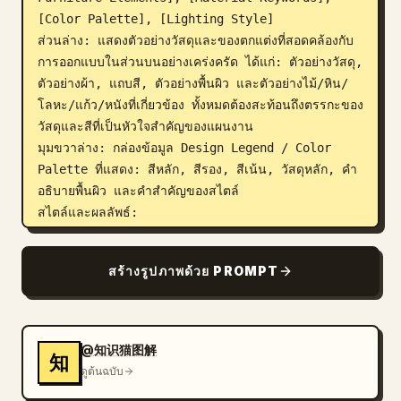
[Color Palette], [Lighting Style]

ส่วนล่าง: แสดงตัวอย่างวัสดุและของตกแต่งที่สอดคล้องกับ
การออกแบบในส่วนบนอย่างเคร่งครัด ได้แก่: ตัวอย่างวัสดุ, 
ตัวอย่างผ้า, แถบสี, ตัวอย่างพื้นผิว และตัวอย่างไม้/หิน/
โลหะ/แก้ว/หนังที่เกี่ยวข้อง ทั้งหมดต้องสะท้อนถึงตรรกะของ
วัสดุและสีที่เป็นหัวใจสำคัญของแผนงาน

มุมขวาล่าง: กล่องข้อมูล Design Legend / Color 
Palette ที่แสดง: สีหลัก, สีรอง, สีเน้น, วัสดุหลัก, คำ
อธิบายพื้นผิว และคำสำคัญของสไตล์

สไตล์และผลลัพธ์:

เลย์เอาต์ระดับบริษัทออกแบบมืออาชีพ; มีความมินิมอล 
สะอาด เรียบง่าย และเป็นระเบียบ; มีลำดับชั้นทางสายตาที่
สร้างรูปภาพด้วย PROMPT
ชัดเจนและการจัดการพื้นที่ว่างที่ดี; ป้ายกำกับวัสดุ/สีมีความ
ชัดเจนและทันสมัย; บรรยากาศโดยรวมเข้ากับ 
Modern Mid-century
; คุณภาพการเรนเดอร์: 4K 
Ultra HD, รายละเอียดสูง, ภาพเรนเดอร์ที่สมจริงเหมือน
@知识猫图解
知
ภาพถ่าย องค์ประกอบภาพแนวตั้ง 3:4

ดูต้นฉบับ
ข้อกำหนดด้านป้ายกำกับ:
