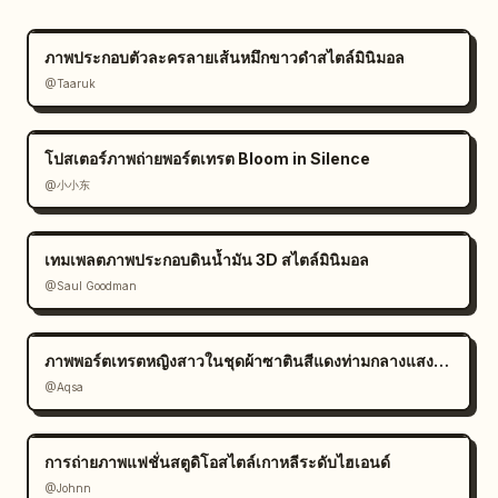
ภาพประกอบตัวละครลายเส้นหมึกขาวดำสไตล์มินิมอล
@Taaruk
โปสเตอร์ภาพถ่ายพอร์ตเทรต Bloom in Silence
@小小东
เทมเพลตภาพประกอบดินน้ำมัน 3D สไตล์มินิมอล
@Saul Goodman
ภาพพอร์ตเทรตหญิงสาวในชุดผ้าซาตินสีแดงท่ามกลางแสงแดด
@Aqsa
การถ่ายภาพแฟชั่นสตูดิโอสไตล์เกาหลีระดับไฮเอนด์
@Johnn