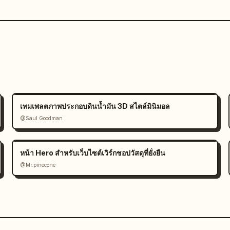
เทมเพลตภาพประกอบดินน้ำมัน 3D สไตล์มินิมอล
@Saul Goodman
หน้า Hero สำหรับเว็บไซต์เวิร์กชอปวัสดุที่ยั่งยืน
@Mr.pinecone