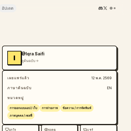
อัปเดต
@Iqra Saifi
I
ดูต้นฉบับ
เผยแพร่แล้ว
12 พ.ค. 2569
ภาษาต้นฉบับ
EN
หมวดหมู่
การออกแบบแอป / เว็บ
การถ่ายภาพ
ข้อความ / การจัดพิมพ์
ภาพบุคคล / เซลฟี่
ถูกใจ
ยอดดู
แชร์