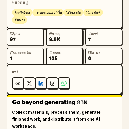
ชายเดินไปอ่านเอกสารกระดาษไป 4) นักธุรกิจชายก้มตัวลง
หมวดหมู่
บนโต๊ะไม้และพิมพ์งานบนแล็ปท็อป 5) นักธุรกิจชายนั่งบน
สินทรัพย์เกม
การออกแบบแอป / เว็บ
ไอโซเมตริก
มินิมอลลิสต์
เก้าอี้สำนักงานสีดำโดยไขว่ห้างและใช้มือข้างหนึ่งแตะคาง 
ตัวละคร
6) นักธุรกิจชายยืนคุยโทรศัพท์ 7) นักธุรกิจชายยืนท่าทาง
สบายๆ โดยเอามือล้วงกระเป๋ากางเกง

ถูกใจ
ยอดดู
แชร์
97
9.9K
7
แถวล่าง 7 ฉาก: 1) นักธุรกิจหญิงกำลังรีบหรือวิ่งโดยถือ
แท็บเล็ตและสไตลัส 2) นักธุรกิจชายกำลังวางหรือหยิบแฟ้ม
ความคิดเห็น
บันทึก
อ้างอิง
1
105
0
เอกสารจากชั้นวางของสำนักงานสีเทาทรงสูง 3) นักธุรกิจ
ชายกำลังเฉลิมฉลองโดยชูกำปั้นทั้งสองข้าง 4) นักธุรกิจ
หญิงนั่งบนขอบโต๊ะไม้แบบสบายๆ พร้อมถือแก้วกาแฟ 5) 
แชร์
นักธุรกิจหญิงนั่งที่โต๊ะไม้โดยใช้แล็ปท็อป 6) นักธุรกิจชาย
นั่งบนเก้าอี้เลานจ์สีเข้มและกำลังใช้ความคิดโดยมีมือข้าง
หนึ่งแตะคาง 7) นักธุรกิจหญิงยืนคุยโทรศัพท์พร้อมถือแฟ้ม
สีน้ำเงิน

Go beyond generating ภาพ
Collect materials, process them, generate
รายละเอียดตัวละคร: คงขนาดตัวละครให้เล็ก เต็มตัว ใน
finished work, and distribute it from one AI
มุมมองไอโซเมตริกสามส่วนที่มีสเกลสม่ำเสมอ โต๊ะเป็นโต๊ะ
workspace.
ไม้เรียบง่ายที่มีขาเหล็กสีเทาบางๆ เก้าอี้เป็นเก้าอี้สำนักงานสี