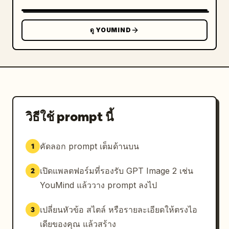
เข้มตามความเหมาะสม ไวท์บอร์ดมีกรอบและขาตั้งสีเทา
บางๆ ชั้นวางของเป็นสีเทาพร้อมแฟ้มเอกสารที่มองเห็นได้ 
ดู YOUMIND
เน้นท่าทางในการทำงานในออฟฟิศ การสื่อสาร การประชุม 
การเดิน การใช้ความคิด และการทำงานอย่างมี
ประสิทธิภาพ ใช้ 
สีน้ำตาล
 และ 
สีกรมท่า
ข้อจำกัด: ห้ามมีข้อความใดๆ ในภาพ ห้ามมีโลโก้ ห้ามมี
ความสมจริงแบบภาพถ่าย ห้ามมีใบหน้าการ์ตูนที่ดูเกินจริง 
ห้ามมีสภาพแวดล้อมพื้นหลังนอกเหนือจากอุปกรณ์ประกอบ
วิธีใช้ prompt นี้
ฉากและเงาของตัวละครแต่ละตัว จัดองค์ประกอบภาพให้ดู
โปร่ง สบายตา และเว้นระยะห่างเท่าๆ กัน เหมาะสำหรับ
นำไปใช้เป็นสินทรัพย์ในงานนำเสนอธุรกิจ
คัดลอก prompt เต็มด้านบน
1
เปิดแพลตฟอร์มที่รองรับ GPT Image 2 เช่น
2
YouMind แล้ววาง prompt ลงไป
เปลี่ยนหัวข้อ สไตล์ หรือรายละเอียดให้ตรงไอ
3
เดียของคุณ แล้วสร้าง