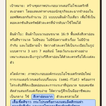
เป้าหมาย: สร้างชุดภาพประกอบเวกเตอร์ไอโซเมตริกที่
บล็อก
สะอาดตา โดยแสดงท่าทางของนักธุรกิจและฉากจำลองใน
ออฟฟิศแยกกันจำนวน 21 แบบบนผืนผ้าใบเดียว เพื่อใช้เป็น
อัปเดต
คอลเลกชันสินทรัพย์ตัวละครที่นำกลับมาใช้ใหม่ได้

ผืนผ้าใบ: ผืนผ้าใบแนวนอนขนาด 16:9 พื้นหลังสีเทาอ่อน
หรือสีขาวนวล ไม่มีขอบ ไม่มีข้อความหัวเรื่อง ไม่มีป้าย
กำกับ และไม่มีลายน้ำ จัดวางตัวละครให้เป็นระเบียบในรูป
แบบตาราง 3 แถว 7 คอลัมน์ โดยเว้นระยะห่างอย่าง
เหมาะสมและมีเงารูปวงรีสีเทาอ่อนใต้ตัวละครหรือโต๊ะแต่ละ
ตัว

สไตล์ภาพ: ภาพประกอบองค์กรแบบไอโซเมตริกสมัยใหม่ 
การเรนเดอร์เวกเตอร์แบบกึ่งแบน (semi-flat) พร้อมการ
ไล่ระดับสีที่ละเอียดอ่อนและการแรเงาที่นุ่มนวล ขอบคมชัด 
สัดส่วนสมจริงแต่เรียบง่าย ให้ความรู้สึกเป็นมืออาชีพและ
เป็นกลาง ใช้ 
สีเทาอ่อนมาก
 ตัวละครสวมใส่ 
เสื้อเชิ้ตสีขาว กระโปรงหรือกางเกงสแล็คสีกรมท่า 