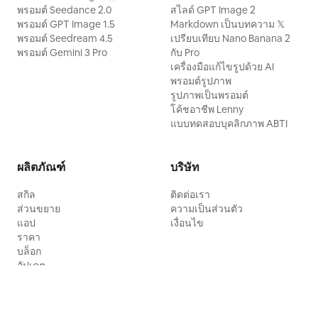
พรอมต์ Seedance 2.0
สไลด์ GPT Image 2
พรอมต์ GPT Image 1.5
Markdown เป็นบทความ 𝕏
พรอมต์ Seedream 4.5
เปรียบเทียบ Nano Banana 2
พรอมต์ Gemini 3 Pro
กับ Pro
เครื่องมือแก้ไขรูปด้วย AI
พรอมต์รูปภาพ
รูปภาพเป็นพรอมต์
โค้ชอาชีพ Lenny
แบบทดสอบบุคลิกภาพ ABTI
ผลิตภัณฑ์
บริษัท
สกิล
ติดต่อเรา
ส่วนขยาย
ความเป็นส่วนตัว
แอป
เงื่อนไข
ราคา
บล็อก
อัปเดต