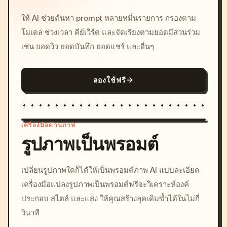
ให้ AI ช่วยค้นหา prompt หลายหมื่นรายการ กรองตาม
โมเดล ช่วงเวลา คีย์เวิร์ด และจัดเรียงตามยอดมีส่วนร่วม
เช่น ยอดวิว ยอดบันทึก ยอดแชร์ และอื่นๆ
ลองใช้ฟรี
เครื่องมือด้านภาพ
รูปภาพเป็นพรอมต์
/imagine prompt: cinemati
เปลี่ยนรูปภาพใดก็ได้ให้เป็นพรอมต์ภาพ AI แบบละเอียด
c, cyberpunk sunset, neon
เครื่องมือแปลงรูปภาพเป็นพรอมต์ฟรีจะวิเคราะห์องค์
colors, 8k --v 6.0
ประกอบ สไตล์ และแสง ให้คุณสร้างลุคเดิมซ้ำได้ในไม่กี่
วินาที