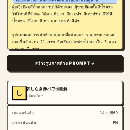
รองเท้าสีเข้ม และเนคไทแบบเรียบสำหรับผู้ชาย
ผู้หญิงมีผมสีน้ำตาลรวบไว้ด้านหลัง ผู้ชายมีผมสั้นสีน้ำตาล 
ใช้โทนสีที่จำกัด ได้แก่ สีขาว สีกรมท่า สีเทาถ่าน สีไม้สี
น้ำตาล สีโลหะสีเทา และรองเท้าสีดำ

รูปแบบและการนับจำนวนฉากที่แน่นอน: รวมภาพประกอบ
แยกชิ้นจำนวน 21 ภาพ จัดเรียงจากซ้ายไปขวาใน 3 แถว 
แถวละ 7 ภาพ

แถวบน 7 ฉาก: 1) นักธุรกิจหญิงยืนถือแท็บเล็ตหรือ
สร้างรูปภาพด้วย PROMPT
คลิปบอร์ดสีเข้ม 2) นักธุรกิจหญิงหันหลังเขียนไวท์บอร์ด
แบบตั้งพื้นด้วยปากกาเมจิก 3) นักธุรกิจหญิงเดินถือแก้ว
กาแฟแบบนำกลับ 4) นักธุรกิจหญิงยืนทำงานบนแล็ปท็อปที่
@しらき@パワポ図解
เปิดอยู่ 5) นักธุรกิจหญิงยืนยกมือข้างหนึ่งแตะหูเหมือนกำลัง
し
ดูต้นฉบับ
คุยโทรศัพท์ 6) นักธุรกิจหญิงยืนเขียนบนคลิปบอร์ดสีดำ 7) 
นักธุรกิจหญิงนั่งที่โต๊ะไม้โดยใช้แล็ปท็อปบนเก้าอี้สำนักงาน

เผยแพร่แล้ว
1 มิ.ย. 2569
แถวกลาง 7 ฉาก: 1) นักธุรกิจชายยืนถือกระเป๋าเอกสารสี
ภาษาต้นฉบับ
EN
ดำไว้ข้างตัว 2) นักธุรกิจชายสองคนจับมือกัน 3) นักธุรกิจ