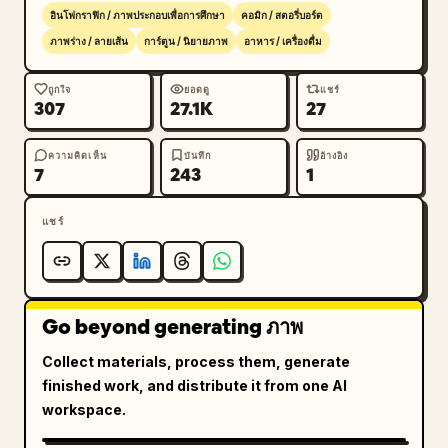
หัวใหญ่ เห็นเป็นริ้วครีมกระจายไปทั่วกระทะ

อินโฟกราฟิก / ภาพประกอบเพื่อการศึกษา
คอมิก / สตอรี่บอร์ด
8. โคลสอัพฝาโลหะที่ปิดกระทะไว้โดยมีควันล้อมรอบขอบ

ภาพร่าง / ลายเส้น
การ์ตูน / นิยายภาพ
อาหาร / เครื่องดื่ม
9. โคลสอัพชามใบใหญ่ที่เต็มไปด้วยข้าวสวยร้อนๆ เห็น
เมล็ดข้าวชัดเจน

ถูกใจ
ยอดดู
แชร์
307
27.1K
27
10. โคลสอัพหมูทอด หอมหัวใหญ่ และไข่นุ่มๆ ที่กำลังถูก
เลื่อนจากกระทะลงบนชามข้าว เห็นเส้นไข่ที่ยืดตัวออกมา

11. โคลสอัพชามที่ทำเสร็จแล้วกำลังถูกโรยด้วยสาหร่ายเส้น
ความคิดเห็น
บันทึก
อ้างอิง
7
243
1
เล็กๆ และเครื่องเคียงสีเขียวด้านบน มีควันลอยขึ้นมา

12. โคลสอัพภาพการเสิร์ฟโดยใช้ตะเกียบคีบหมูทอดชิ้นที่มี
แชร์
ซอสและไข่นุ่มๆ เยิ้มออกมา โดยเห็นชามข้าวอยู่ด้านล่าง

ข้อจำกัดด้านองค์ประกอบภาพ: จัดเฟรมแต่ละช่องให้กระชับ
และเน้นที่อาหาร รักษาแสงและการแรเงาด้วยดินสอให้
Go beyond generating ภาพ
สม่ำเสมอในทุกช่อง ทำให้ลำดับภาพสามารถอ่านเป็นสตอรี
บอร์ดสูตรอาหารได้ ห้ามเพิ่มป้ายข้อความ ตัวเลข ช่องเพิ่ม
Collect materials, process them, generate
เติม อุปกรณ์ที่ไม่ได้ระบุ หรือกราฟิกสมัยใหม่ที่มีสีสันฉูดฉาด
finished work, and distribute it from one AI
workspace.