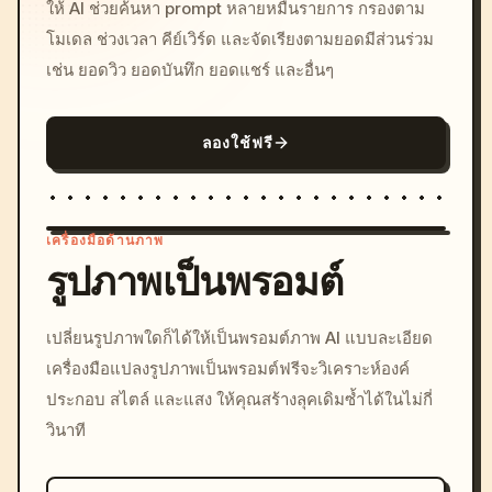
ให้ AI ช่วยค้นหา prompt หลายหมื่นรายการ กรองตาม
โมเดล ช่วงเวลา คีย์เวิร์ด และจัดเรียงตามยอดมีส่วนร่วม
เช่น ยอดวิว ยอดบันทึก ยอดแชร์ และอื่นๆ
ลองใช้ฟรี
เครื่องมือด้านภาพ
รูปภาพเป็นพรอมต์
/imagine prompt: cinemati
เปลี่ยนรูปภาพใดก็ได้ให้เป็นพรอมต์ภาพ AI แบบละเอียด
c, cyberpunk sunset, neon
เครื่องมือแปลงรูปภาพเป็นพรอมต์ฟรีจะวิเคราะห์องค์
colors, 8k --v 6.0
ประกอบ สไตล์ และแสง ให้คุณสร้างลุคเดิมซ้ำได้ในไม่กี่
วินาที