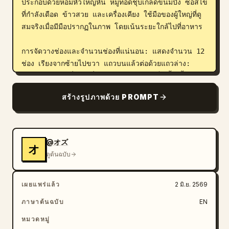
ประกอบด้วยหอมหัวใหญ่หั่น หมูทอดชุบเกล็ดขนมปัง ซอสไข่
ที่กำลังเดือด ข้าวสวย และเครื่องเคียง ใช้มือของผู้ใหญ่ที่ดู
สมจริงเมื่อมีมือปรากฏในภาพ โดยเน้นระยะใกล้ไปที่อาหาร

การจัดวางช่องและจำนวนช่องที่แน่นอน: แสดงจำนวน 12 
ช่อง เรียงจากซ้ายไปขวา แถวบนแล้วต่อด้วยแถวล่าง:

1. โคลสอัพมือที่กำลังหั่นหอมหัวใหญ่สีอ่อนเป็นชิ้นเสี้ยว
บางๆ บนเขียงด้วยมีดทำครัวขนาดใหญ่

สร้างรูปภาพด้วย PROMPT
2. โคลสอัพหมูทอดชุบเกล็ดขนมปังบนเขียง ถูกคีบด้วยที่คีบ 
เคลือบด้วยเกล็ดขนมปังกรอบๆ

3. โคลสอัพหมูทอดที่กำลังถูกหั่นเป็นชิ้นหนาด้วยมีด โดยมี
นิ้วมือประคองไว้

@オズ
オ
4. โคลสอัพมุมมองจากด้านบนขณะเทน้ำซุปใสลงในกระทะ
ดูต้นฉบับ
โลหะทรงกลม เกิดเป็นระลอกคลื่นวงกลม

5. โคลสอัพหอมหัวใหญ่ที่กำลังเคี่ยวในน้ำซุปที่เดือดปุดๆ ใน
เผยแพร่แล้ว
2 มิ.ย. 2569
กระทะ มีควันลอยขึ้นมา

6. โคลสอัพมือที่กำลังวางชิ้นหมูทอดลงบนหอมหัวใหญ่ใน
ภาษาต้นฉบับ
EN
กระทะ

หมวดหมู่
7. โคลสอัพไข่ที่ตีแล้วกำลังถูกเทราดลงบนหมูทอดและหอม