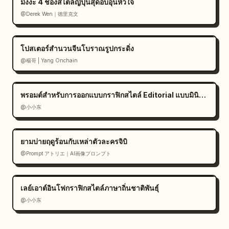
มังงะ 4 ช่องสไตล์ญี่ปุ่นสุดอบอุ่นหัวใจ
@Derek Wen｜德里克文
โปสเตอร์สำนวนจีนโบราณรูปกระดิ่ง
@楊哥 | Yang Onchain
พรอมต์สำหรับการออกแบบกราฟิกสไตล์ Editorial แบบมินิมอล
@小小东
ยามบ่ายฤดูร้อนกับเหล่าตัวละครจิบิ
@Prompt アトリエ｜AI画像プロンプト
เลย์เอาต์อินโฟกราฟิกสไตล์ภาษาถิ่นชาติพันธุ์
@小小东