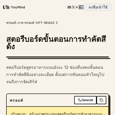
ลงชื่อเข้าใช้
YouMind
ภาพรวม
พรอมต์
›
ภาพ พรอมต์
›
GPT IMAGE 2
สตอรีบอร์ดขั้นตอนการทำคัตสึ
กรณีการใช้งาน
ด้ง
ทักษะ
สตอรีบอร์ดสูตรอาหารแบบมังงะ 12 ช่องที่แสดงขั้นตอน
พรอมต์
การทำคัตสึด้งอย่างละเอียด ตั้งแต่การหั่นหอมหัวใหญ่ไป
จนถึงการจัดเสิร์ฟ
ราคา
พรอมต์
ก่อนแปล
ดาวน์โหลด
เป้าหมาย: สร้างภาพประกอบสตอรีบอร์ดการทำอาหารแบบ