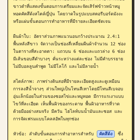
ขาวดำที่แสดงขั้นตอนการเตรียมและจัดเสิร์ฟข้าวหน้าหมู
บล็อก
ทอดคัตสึด้งสไตล์ญี่ปุ่น โดยวาดในรูปแบบสตอรีบอร์ดมังงะ
หรือแผ่นขั้นตอนการทำอาหารที่มีรายละเอียดชัดเจน

อัปเดต
ผืนผ้าใบ: อัตราส่วนภาพแนวนอนกว้างประมาณ 2.4:1 
พื้นหลังสีขาว จัดวางเป็นช่องสี่เหลี่ยมผืนผ้าจำนวน 12 ช่อง
ในตารางที่สะอาดตา: แถวบน 6 ช่องและแถวล่าง 6 ช่อง 
มีเส้นขอบสีดำบางๆ คั่นระหว่างแต่ละช่อง ไม่มีคำบรรยาย 
ไม่มีบอลลูนคำพูด ไม่มีโลโก้ และไม่มีลายน้ำ

สไตล์ภาพ: ภาพร่างดินสอที่มีรายละเอียดสูงและดูเหมือน
การลงสีน้ำจางๆ ส่วนใหญ่เป็นโทนสีเทาโดยมีโทนสีเบจอบ
อุ่นเล็กน้อยในส่วนของซอสไข่และหมูทอด มีการแรเงาแบบ
ไขว้ที่ละเอียด เห็นพื้นผิวของกระดาษ พื้นผิวอาหารที่วาด
ด้วยมืออย่างสมจริง มีควัน ไฮไลท์บนน้ำมันและซอส และ
การจัดเฟรมแบบโคลสอัพในทุกช่อง

หัวข้อ: ลำดับขั้นตอนการทำอาหารสำหรับ 
คัตสึด้ง
 ซึ่ง