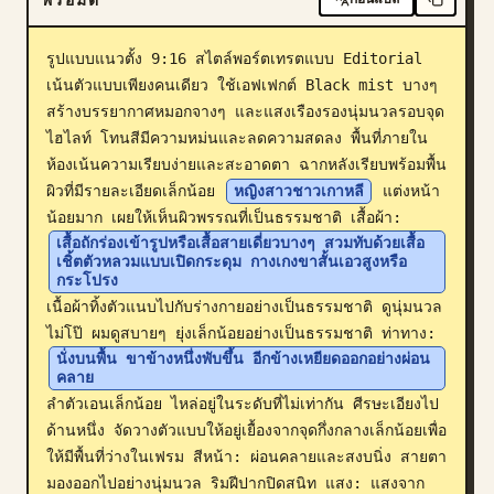
บล็อก
รูปแบบแนวตั้ง 9:16 สไตล์พอร์ตเทรตแบบ Editorial 
เน้นตัวแบบเพียงคนเดียว ใช้เอฟเฟกต์ Black mist บางๆ 
อัปเดต
สร้างบรรยากาศหมอกจางๆ และแสงเรืองรองนุ่มนวลรอบจุด
ไฮไลท์ โทนสีมีความหม่นและลดความสดลง พื้นที่ภายใน
ห้องเน้นความเรียบง่ายและสะอาดตา ฉากหลังเรียบพร้อมพื้น
ผิวที่มีรายละเอียดเล็กน้อย 
หญิงสาวชาวเกาหลี
 แต่งหน้า
น้อยมาก เผยให้เห็นผิวพรรณที่เป็นธรรมชาติ เสื้อผ้า: 
เสื้อถักร่องเข้ารูปหรือเสื้อสายเดี่ยวบางๆ สวมทับด้วยเสื้อ
เชิ้ตตัวหลวมแบบเปิดกระดุม กางเกงขาสั้นเอวสูงหรือ
กระโปรง
เนื้อผ้าทิ้งตัวแนบไปกับร่างกายอย่างเป็นธรรมชาติ ดูนุ่มนวล 
ไม่โป๊ ผมดูสบายๆ ยุ่งเล็กน้อยอย่างเป็นธรรมชาติ ท่าทาง: 
นั่งบนพื้น ขาข้างหนึ่งพับขึ้น อีกข้างเหยียดออกอย่างผ่อน
คลาย
ลำตัวเอนเล็กน้อย ไหล่อยู่ในระดับที่ไม่เท่ากัน ศีรษะเอียงไป
ด้านหนึ่ง จัดวางตัวแบบให้อยู่เยื้องจากจุดกึ่งกลางเล็กน้อยเพื่อ
ให้มีพื้นที่ว่างในเฟรม สีหน้า: ผ่อนคลายและสงบนิ่ง สายตา
มองออกไปอย่างนุ่มนวล ริมฝีปากปิดสนิท แสง: แสงจาก