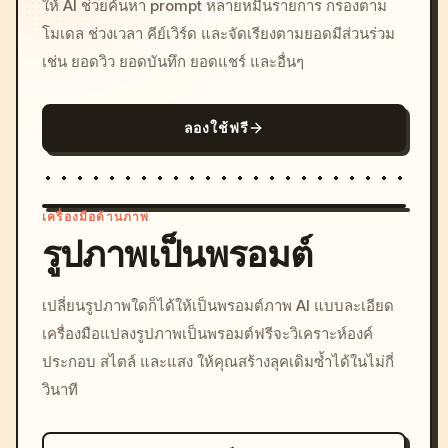
ให้ AI ช่วยค้นหา prompt หลายหมื่นรายการ กรองตาม
โมเดล ช่วงเวลา คีย์เวิร์ด และจัดเรียงตามยอดมีส่วนร่วม
เช่น ยอดวิว ยอดบันทึก ยอดแชร์ และอื่นๆ
ลองใช้ฟรี
เครื่องมือด้านภาพ
รูปภาพเป็นพรอมต์
/imagine prompt: cinemati
เปลี่ยนรูปภาพใดก็ได้ให้เป็นพรอมต์ภาพ AI แบบละเอียด
c, cyberpunk sunset, neon
เครื่องมือแปลงรูปภาพเป็นพรอมต์ฟรีจะวิเคราะห์องค์
colors, 8k --v 6.0
ประกอบ สไตล์ และแสง ให้คุณสร้างลุคเดิมซ้ำได้ในไม่กี่
วินาที