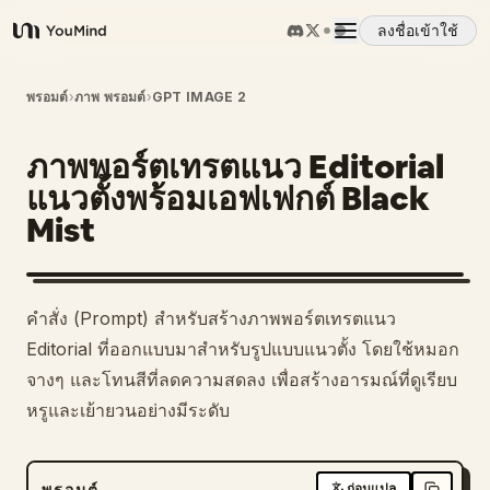
ลงชื่อเข้าใช้
YouMind
ภาพรวม
พรอมต์
›
ภาพ พรอมต์
›
GPT IMAGE 2
ภาพพอร์ตเทรตแนว Editorial
กรณีการใช้งาน
แนวตั้งพร้อมเอฟเฟกต์ Black
Mist
ทักษะ
พรอมต์
คำสั่ง (Prompt) สำหรับสร้างภาพพอร์ตเทรตแนว
Editorial ที่ออกแบบมาสำหรับรูปแบบแนวตั้ง โดยใช้หมอก
ราคา
จางๆ และโทนสีที่ลดความสดลง เพื่อสร้างอารมณ์ที่ดูเรียบ
หรูและเย้ายวนอย่างมีระดับ
ดาวน์โหลด
พรอมต์
ก่อนแปล