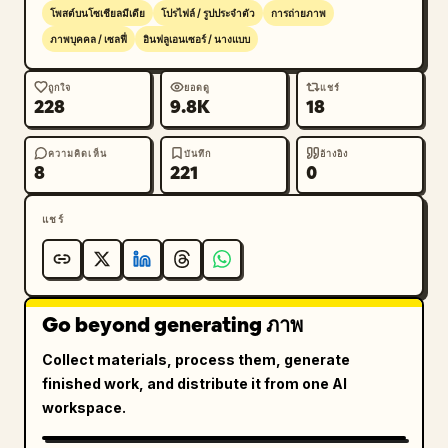
โพสต์บนโซเชียลมีเดีย
โปรไฟล์ / รูปประจำตัว
การถ่ายภาพ
ภาพบุคคล / เซลฟี่
อินฟลูเอนเซอร์ / นางแบบ
ถูกใจ
ยอดดู
แชร์
228
9.8K
18
ความคิดเห็น
บันทึก
อ้างอิง
8
221
0
แชร์
Go beyond generating ภาพ
Collect materials, process them, generate
finished work, and distribute it from one AI
workspace.