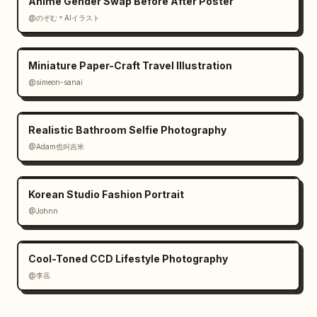
Anime Gender Swap Before After Poster
@のぞむ＊AIイラスト
Miniature Paper-Craft Travel Illustration
@simeon-sanai
Realistic Bathroom Selfie Photography
@Adam也叫吉米
Korean Studio Fashion Portrait
@Johnn
Cool-Toned CCD Lifestyle Photography
@李岳