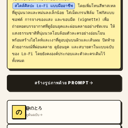
สไตล์ศิลปะ Lo-Fi แบบมืออาชีพ
 โดยเพิ่มโทนสีพาสเทล
บล็อก
ที่ดูนุ่มนวลและหม่นลงเล็กน้อย ใส่เม็ดเกรนฟิล์ม โฟกัสแบบ
ซอฟต์ การจางของแสง และขอบมืด (vignette) เพื่อ
อัปเดต
ถ่ายทอดบรรยากาศที่ดูย้อนยุคและผ่อนคลายอย่างชัดเจน ให้
แสงธรรมชาติที่นุ่มนวลโอบล้อมตัวละครอย่างอ่อนโยน 
พร้อมสร้างไฮไลท์และเงาที่ดูอบอุ่นบนผิวและเส้นผม ปิดท้าย
ด้วยอารมณ์ที่ผ่อนคลาย ดูย้อนยุค และสบายตาในแบบฉบับ
ของ Lo-Fi โดยยังคงองค์ประกอบและตัวละครเดิมไว้
ทั้งหมด
สร้างรูปภาพด้วย PROMPT
@のとろ
の
ดูต้นฉบับ