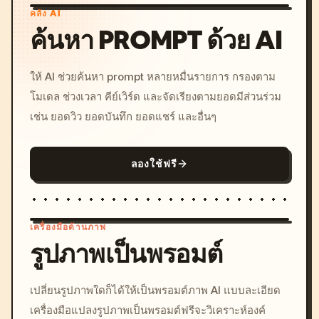
คลัง AI
ค้นหา PROMPT ด้วย AI
ให้ AI ช่วยค้นหา prompt หลายหมื่นรายการ กรองตาม
โมเดล ช่วงเวลา คีย์เวิร์ด และจัดเรียงตามยอดมีส่วนร่วม
เช่น ยอดวิว ยอดบันทึก ยอดแชร์ และอื่นๆ
ลองใช้ฟรี
เครื่องมือด้านภาพ
รูปภาพเป็นพรอมต์
/imagine prompt: cinemati
เปลี่ยนรูปภาพใดก็ได้ให้เป็นพรอมต์ภาพ AI แบบละเอียด
c, cyberpunk sunset, neon
เครื่องมือแปลงรูปภาพเป็นพรอมต์ฟรีจะวิเคราะห์องค์
colors, 8k --v 6.0