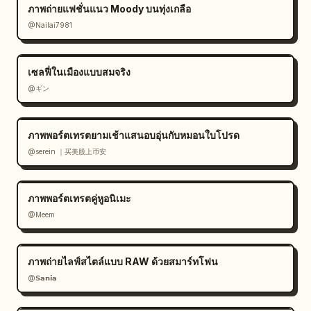
ภาพถ่ายแฟชั่นแนว Moody บนทุ่งเกลือ
@Nailai7981
เซลฟี่ในเมืองแบบสมจริง
@ギン
ภาพพอร์ตเทรตยามเช้าแสนอบอุ่นกับหมอนใบโปรด
@serein ｜买美股上币安
ภาพพอร์ตเทรตคู่หูอนิเมะ
@Meem
ภาพถ่ายไลฟ์สไตล์แบบ RAW ด้วยสมาร์ทโฟน
@𝗦𝗮𝗻𝗶𝗮