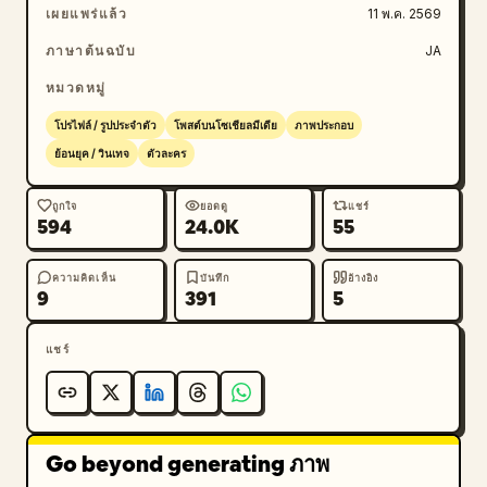
เผยแพร่แล้ว
11 พ.ค. 2569
ภาษาต้นฉบับ
JA
หมวดหมู่
โปรไฟล์ / รูปประจำตัว
โพสต์บนโซเชียลมีเดีย
ภาพประกอบ
ย้อนยุค / วินเทจ
ตัวละคร
ถูกใจ
ยอดดู
แชร์
594
24.0K
55
ความคิดเห็น
บันทึก
อ้างอิง
9
391
5
แชร์
Go beyond generating ภาพ