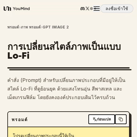
ลงชื่อเข้าใช้
YouMind
ภาพรวม
พรอมต์
›
ภาพ พรอมต์
›
GPT IMAGE 2
การเปลี่ยนสไตล์ภาพเป็นแบบ
กรณีการใช้งาน
Lo-Fi
ทักษะ
คำสั่ง (Prompt) สำหรับเปลี่ยนภาพประกอบที่มีอยู่ให้เป็น
พรอมต์
สไตล์ Lo-Fi ที่ดูย้อนยุค ด้วยแสงโทนอุ่น สีพาสเทล และ
เม็ดเกรนฟิล์ม โดยยังคงองค์ประกอบเดิมไว้ครบถ้วน
ราคา
พรอมต์
ก่อนแปล
ดาวน์โหลด
โปรดเปลี่ยนภาพประกอบนี้ให้เป็น 