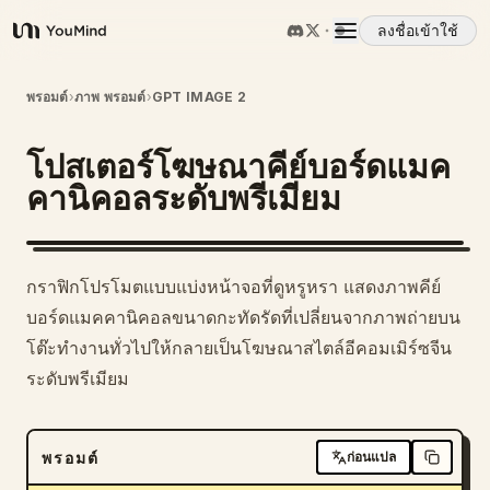
ลงชื่อเข้าใช้
YouMind
ภาพรวม
พรอมต์
›
ภาพ พรอมต์
›
GPT IMAGE 2
โปสเตอร์โฆษณาคีย์บอร์ดแมค
กรณีการใช้งาน
คานิคอลระดับพรีเมียม
ทักษะ
กราฟิกโปรโมตแบบแบ่งหน้าจอที่ดูหรูหรา แสดงภาพคีย์
พรอมต์
บอร์ดแมคคานิคอลขนาดกะทัดรัดที่เปลี่ยนจากภาพถ่ายบน
โต๊ะทำงานทั่วไปให้กลายเป็นโฆษณาสไตล์อีคอมเมิร์ซจีน
ระดับพรีเมียม
ราคา
ดาวน์โหลด
พรอมต์
ก่อนแปล