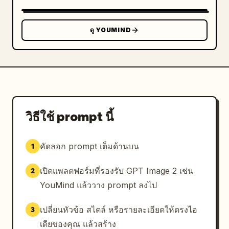
สำหรับชื่อสินค้า, ตัวอักษรภาษาอังกฤษตัวพิมพ์ใหญ่ขนาด
เล็กสำหรับคำบรรยาย, ข้อความภาษาจีนที่สะอาด
ตา","finish":"การรีทัชเชิงพาณิชย์ที่โฉบเฉี่ยว, การทำ
ดู YOUMIND
ขอบมืด (vignetting) เล็กน้อย, ไฮไลท์ที่ดูเงางาม, 
บรรยากาศระดับพรีเมียม"}}
วิธีใช้ prompt นี้
คัดลอก prompt เต็มด้านบน
1
เปิดแพลตฟอร์มที่รองรับ GPT Image 2 เช่น
2
YouMind แล้ววาง prompt ลงไป
เปลี่ยนหัวข้อ สไตล์ หรือรายละเอียดให้ตรงไอ
3
เดียของคุณ แล้วสร้าง