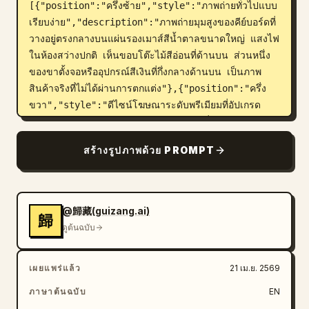
[{"position":"ครึ่งซ้าย","style":"ภาพถ่ายทั่วไปแบบ
เรียบง่าย","description":"ภาพถ่ายมุมสูงของคีย์บอร์ดที่
วางอยู่ตรงกลางบนแผ่นรองเมาส์สีน้ำตาลขนาดใหญ่ แสงไฟ
ในห้องสว่างปกติ เห็นขอบโต๊ะไม้สีอ่อนที่ด้านบน ส่วนหนึ่ง
ของขาตั้งจอหรืออุปกรณ์สีเงินที่กึ่งกลางด้านบน เป็นภาพ
สินค้าจริงที่ไม่ได้ผ่านการตกแต่ง"},{"position":"ครึ่ง
ขวา","style":"ดีไซน์โฆษณาระดับพรีเมียมที่อัปเกรด
แล้ว","description":"คีย์บอร์ดตัวเดิมที่นำเสนออย่าง
โดดเด่นบนแผ่นรองเมาส์หนังสีน้ำตาลด้วยการปรับแสงให้
สร้างรูปภาพด้วย PROMPT
เข้มขึ้น คอนทราสต์ที่ชัดเจนขึ้น ไฮไลท์โทนอุ่น ระยะชัดลึก
ที่ตื้น และการรีทัชเชิงพาณิชย์ที่สวยงาม"}]},"text 
elements":{"headline":"
X75
","subheadline":"MECHANICAL 
@歸藏(guizang.ai)
歸
KEYBOARD","tagline":"
ดูต้นฉบับ
简约而不简单，高效每一天。
","feature line 
count":4,"feature line items":["เลย์เอาต์กะทัดรัด 
เผยแพร่แล้ว
21 เม.ย. 2569
75%","สวิตช์แมคคานิคอล","รองรับหลายระบบปฏิบัติ
การ","แบตเตอรี่ใช้งานได้ยาวนาน"]},"bottom 
ภาษาต้นฉบับ
EN
feature cards":{"count":4,"cards":