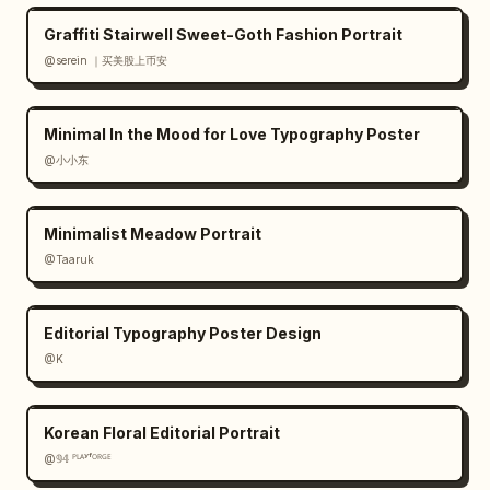
Graffiti Stairwell Sweet-Goth Fashion Portrait
@serein ｜买美股上币安
Minimal In the Mood for Love Typography Poster
@小小东
Minimalist Meadow Portrait
@Taaruk
Editorial Typography Poster Design
@K
Korean Floral Editorial Portrait
@𝟡𝟜 ᴾᴸᴬʸᶠᴼᴿᴳᴱ