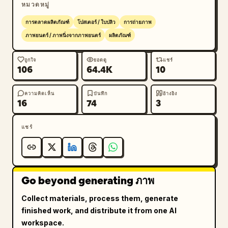
หมวดหมู่
[{"title":"เลย์เอาต์กะทัดรัด 
75%","description":"คงพื้นที่การใช้งานหลักไว้ ช่วย
การตลาดผลิตภัณฑ์
โปสเตอร์ / ใบปลิว
การถ่ายภาพ
ประหยัดพื้นที่บนโต๊ะ","visual":"ภาพโคลสอัพมุม
ภาพยนตร์ / ภาพนิ่งจากภาพยนตร์
ผลิตภัณฑ์
คีย์บอร์ด"},{"title":"สวิตช์แมคคานิ
คอล","description":"สัมผัสการกดที่ชัดเจน ตอบสนอง
ถูกใจ
ยอดดู
แชร์
106
64.4K
10
ได้ดีเยี่ยม","visual":"ภาพโคลสอัพสวิตช์แมคคานิคอล
พร้อมตัวเรือนโปร่งแสง"},{"title":"รองรับหลายระบบ
ปฏิบัติการ","description":"รองรับ Windows / macOS 
ความคิดเห็น
บันทึก
อ้างอิง
16
74
3
/ iOS / Android","visual":"ไอคอน 4 แพลตฟอร์ม: 
Windows, Apple, iOS, Android"},
แชร์
{"title":"แบตเตอรี่ใช้งานได้
ยาวนาน","description":"ดีไซน์ประหยัดพลังงาน 
พร้อมเคียงข้างคุณในทุกช่วงเวลา","visual":"ไอคอน
แบตเตอรี่ระบุ 
3000 mAh
"}]},"style":{"design 
Go beyond generating ภาพ
language":"แบนเนอร์โฆษณาสินค้าอีคอมเมิร์ซจีนระดับ
ไฮเอนด์","color palette":"น้ำเงินกรมท่า, เทาเข้ม, 
Collect materials, process them, generate
น้ำตาลทองแดง, ไฮไลท์สีเหลืองอำพันโทนอุ่น, ตัวอักษรสี
finished work, and distribute it from one AI
ครีม","typography":"ฟอนต์ไม่มีหัวแบบทันสมัยตัวหนา
workspace.