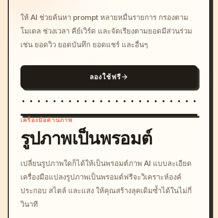
ให้ AI ช่วยค้นหา prompt หลายหมื่นรายการ กรองตาม
โมเดล ช่วงเวลา คีย์เวิร์ด และจัดเรียงตามยอดมีส่วนร่วม
เช่น ยอดวิว ยอดบันทึก ยอดแชร์ และอื่นๆ
ลองใช้ฟรี
เครื่องมือด้านภาพ
รูปภาพเป็นพรอมต์
/imagine prompt: cinemati
เปลี่ยนรูปภาพใดก็ได้ให้เป็นพรอมต์ภาพ AI แบบละเอียด
c, cyberpunk sunset, neon
เครื่องมือแปลงรูปภาพเป็นพรอมต์ฟรีจะวิเคราะห์องค์
colors, 8k --v 6.0
ประกอบ สไตล์ และแสง ให้คุณสร้างลุคเดิมซ้ำได้ในไม่กี่
วินาที