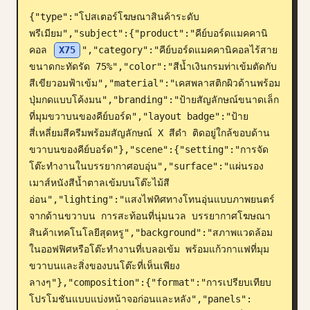
{"type":"โปสเตอร์โฆษณาสินค้าระดับ
บล็อก
พรีเมียม","subject":{"product":"คีย์บอร์ดแมคคานิ
คอล 
X75
","category":"คีย์บอร์ดแมคคานิคอลไร้สาย
อัปเดต
ขนาดกะทัดรัด 75%","color":"สีน้ำเงินกรมท่าเข้มตัดกับ
สีเขียวอมฟ้าเข้ม","material":"เคสพลาสติกผิวด้านพร้อม
ปุ่มกดแบบโค้งมน","branding":"ป้ายสัญลักษณ์ขนาดเล็ก
ที่มุมขวาบนของคีย์บอร์ด","layout badge":"ป้าย
สี่เหลี่ยมสีครีมพร้อมสัญลักษณ์ X สีดำ ติดอยู่ใกล้ขอบด้าน
ขวาบนของคีย์บอร์ด"},"scene":{"setting":"การจัด
โต๊ะทำงานในบรรยากาศอบอุ่น","surface":"แผ่นรอง
เมาส์หนังสีน้ำตาลเข้มบนโต๊ะไม้สี
อ่อน","lighting":"แสงไฟทิศทางโทนอุ่นแบบภาพยนตร์
จากด้านขวาบน การสะท้อนที่นุ่มนวล บรรยากาศโฆษณา
สินค้าเทคโนโลยีสุดหรู","background":"สภาพแวดล้อม
ในออฟฟิศหรือโต๊ะทำงานที่เบลอเข้ม พร้อมแก้วกาแฟที่มุม
ขวาบนและสิ่งของบนโต๊ะที่เห็นเพียง
ลางๆ"},"composition":{"format":"การเปรียบเทียบ
โปรโมชันแบบแบ่งหน้าจอก่อนและหลัง","panels":