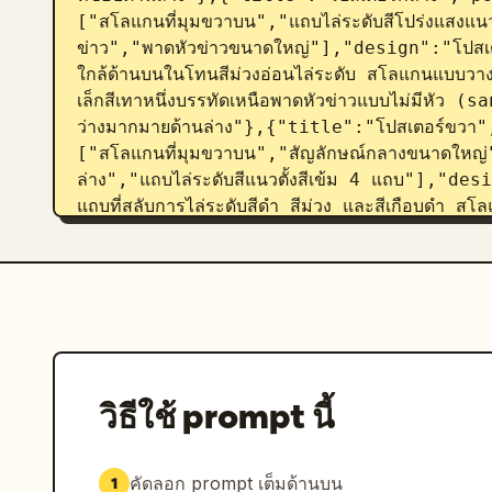
["สโลแกนที่มุมขวาบน","แถบไล่ระดับสีโปร่งแสงแ
ข่าว","พาดหัวข่าวขนาดใหญ่"],"design":"โปสเต
ใกล้ด้านบนในโทนสีม่วงอ่อนไล่ระดับ สโลแกนแบบวาง
เล็กสีเทาหนึ่งบรรทัดเหนือพาดหัวข่าวแบบไม่มีหัว (sa
ว่างมากมายด้านล่าง"},{"title":"โปสเตอร์ข
["สโลแกนที่มุมขวาบน","สัญลักษณ์กลางขนาดใหญ่",
ล่าง","แถบไล่ระดับสีแนวตั้งสีเข้ม 4 แถบ"],"desig
แถบที่สลับการไล่ระดับสีดำ สีม่วง และสีเกือบดำ สโ
นามธรรมสีขาวขนาดใหญ่ที่วางค่อนไปทางขวา และข้อ
ซ้ายล่าง"}],"overall count":3},"color pal
กลางอ่อน","สีลาเวนเดอร์อ่อน","สีไลแลคนุ่มนวล"
เข้ม"]},"typography":"ตัวอักษร sans-serif เ
ข่าวขนาดใหญ่มาก ข้อความสนับสนุนเชิงบรรณาธิการ
สูง","rendering":"flat graphic design m
presentation, subtle glow and gradient
วิธีใช้ prompt นี้
objects"}
คัดลอก prompt เต็มด้านบน
1