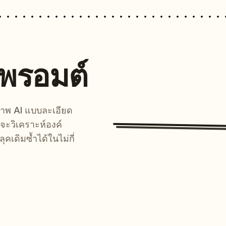
นพรอมต์
์ภาพ AI แบบละเอียด
จะวิเคราะห์องค์
คเดิมซ้ำได้ในไม่กี่