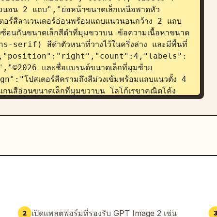
นวนอน 2 แถบ","ย่อหน้าขนาดเล็กเหนือพาดหัว
อร์สีลาเวนเดอร์อ่อนพร้อมแถบแนวนอนกว้าง 2 แถบ
ซ้อนกันขนาดเล็กสีดำที่มุมขวาบน ข้อความเนื้อหาขนาด
ns-serif) สีดำตัวหนาที่วางไว้ในครึ่งล่าง และมีพื้นที่
วา","position":"right","count":4,"labels":
"©2026 และชื่อแบรนด์ขนาดเล็กที่มุมซ้าย
n":"โปสเตอร์สีครามถึงสีม่วงเข้มพร้อมแถบแนวตั้ง 4 
ลแกนสีอ่อนขนาดเล็กที่มุมขวาบน โลโก้เรขาคณิตโค้ง
ความ ©2026 พร้อมชื่อแบรนด์สีอ่อนขนาดเล็กที่มุม
ette":{"count":5,"colors":["พื้นหลังสีเทา
,"สีม่วงกลาง","สีครามดำ
รขาคณิตสมัยใหม่ตัวหนาพร้อมชื่อแบรนด์และพาดหัว
ขนาดเล็ก การเปลี่ยนแปลงขนาดที่มีคอนทราสต์
ockup, crisp print-ready poster 
 transparency, no people, no 3D 
เปิดแพลตฟอร์มที่รองรับ GPT Image 2 เช่น
2