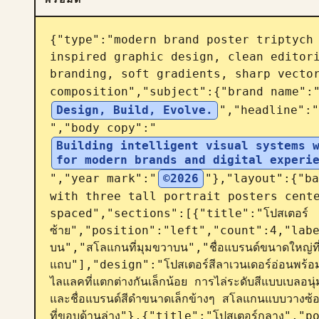
{"type":"modern brand poster triptych
inspired graphic design, clean editori
branding, soft gradients, sharp vector
composition","subject":{"brand name":
Design, Build, Evolve.
","headline":"
","body copy":"
Building intelligent visual systems w
for modern brands and digital experi
","year mark":"
©2026
"},"layout":{"ba
with three tall portrait posters cente
spaced","sections":[{"title":"โปสเตอร์
ซ้าย","position":"left","count":4,"labels
บน","สโลแกนที่มุมขวาบน","ชื่อแบรนด์ขนาดใหญ่ที่ด
แถบ"],"design":"โปสเตอร์สีลาเวนเดอร์อ่อนพร้อมค
ไลแลคที่แตกต่างกันเล็กน้อย การไล่ระดับสีแบบเบลอน
และชื่อแบรนด์สีดำขนาดเล็กข้างๆ สโลแกนแบบวางซ้อ
ที่ขอบด้านล่าง"},{"title":"โปสเตอร์กลาง"