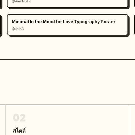
@AmirMušić
Minimal In the Mood for Love Typography Poster
@小小东
02
สไตล์