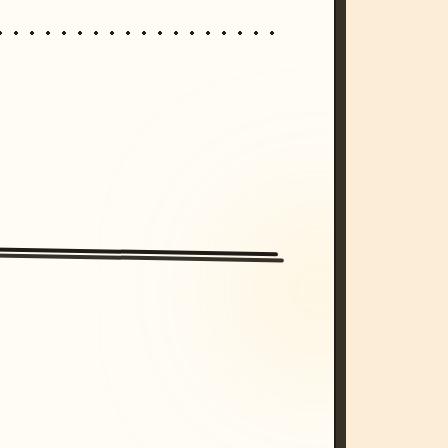
/imagine prompt: cinematic, cyberpunk s
unset, neon colors, 8k --v 6.0