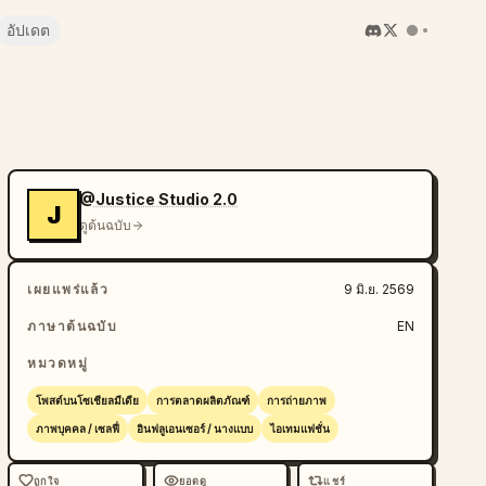
อัปเดต
@Justice Studio 2.0
J
ดูต้นฉบับ
เผยแพร่แล้ว
9 มิ.ย. 2569
ภาษาต้นฉบับ
EN
หมวดหมู่
โพสต์บนโซเชียลมีเดีย
การตลาดผลิตภัณฑ์
การถ่ายภาพ
ภาพบุคคล / เซลฟี่
อินฟลูเอนเซอร์ / นางแบบ
ไอเทมแฟชั่น
ถูกใจ
ยอดดู
แชร์