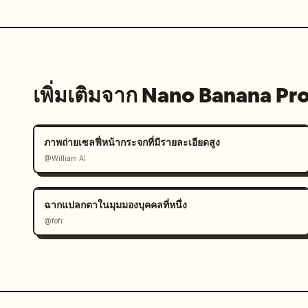
เพิ่มเติมจาก Nano Banana Pr
ภาพถ่ายเซลฟี่หน้ากระจกที่มีรายละเอียดสูง
@William AI
ฉากแปลกตาในมุมมองบุคคลที่หนึ่ง
@fofr