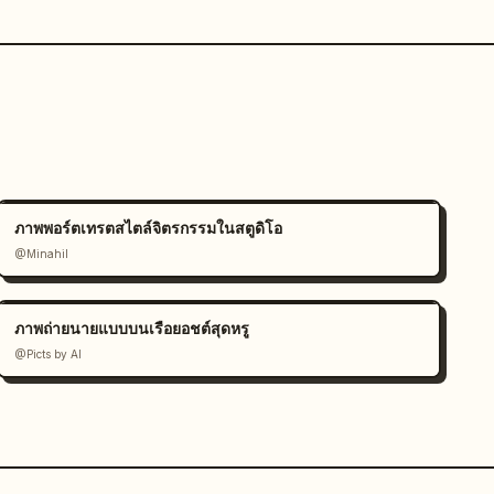
ภาพพอร์ตเทรตสไตล์จิตรกรรมในสตูดิโอ
@Minahil
ภาพถ่ายนายแบบบนเรือยอชต์สุดหรู
@Picts by AI