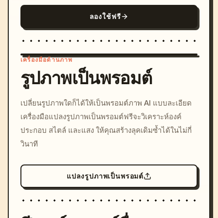
ลองใช้ฟรี
เครื่องมือด้านภาพ
รูปภาพเป็นพรอมต์
/imagine prompt: cinemati
เปลี่ยนรูปภาพใดก็ได้ให้เป็นพรอมต์ภาพ AI แบบละเอียด
c, cyberpunk sunset, neon
เครื่องมือแปลงรูปภาพเป็นพรอมต์ฟรีจะวิเคราะห์องค์
colors, 8k --v 6.0
ประกอบ สไตล์ และแสง ให้คุณสร้างลุคเดิมซ้ำได้ในไม่กี่
วินาที
แปลงรูปภาพเป็นพรอมต์