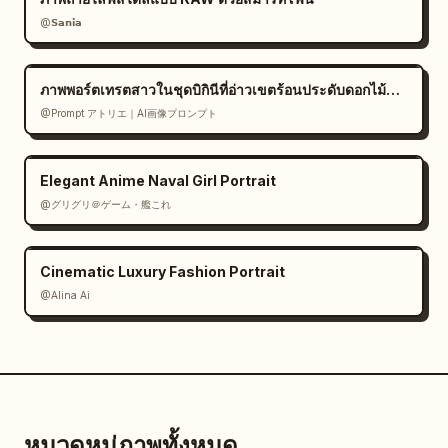
@𝗦𝗮𝗻𝗶𝗮
ภาพพอร์ตเทรตสาวในชุดบิกินีที่อ่าวเขตร้อนประดับดอกไม้สีขาว
@Prompt アトリエ｜AI画像プロンプト
Elegant Anime Naval Girl Portrait
@グリグリ＠ゲーム・艦これ
Cinematic Luxury Fashion Portrait
@Alina Ai
หมวดหมู่ภาพทั้งหมด