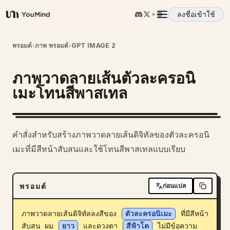
ลงชื่อเข้าใช้
YouMind
ภาพรวม
พรอมต์
›
ภาพ พรอมต์
›
GPT IMAGE 2
ภาพวาดลายเส้นตัวละครอนิ
กรณีการใช้งาน
เมะโทนสีพาสเทล
ทักษะ
คำสั่งสำหรับสร้างภาพวาดลายเส้นดิจิทัลของตัวละครอนิ
พรอมต์
เมะที่มีสีหน้าสับสนและใช้โทนสีพาสเทลแบบเรียบ
ราคา
พรอมต์
ก่อนแปล
ดาวน์โหลด
ภาพวาดลายเส้นดิจิทัลลงสีของ 
ตัวละครอนิเมะ
 ที่มีสีหน้า
สับสน ผม 
ยาว
 และดวงตา 
สีฟ้าโต
 ไม่มีข้อความ 