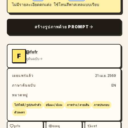
ไม่มีรายละเอียดตกแต่ง ใช้โทนสีพาสเทลแบบเรียบ
บล็อก
อัปเดต
สร้างรูปภาพด้วย PROMPT
@fofr
F
ดูต้นฉบับ
เผยแพร่แล้ว
21 เม.ย. 2569
ภาษาต้นฉบับ
EN
หมวดหมู่
โปรไฟล์ / รูปประจำตัว
อนิเมะ / มังงะ
ภาพร่าง / ลายเส้น
ภาพประกอบ
ตัวละคร
ถูกใจ
ยอดดู
แชร์