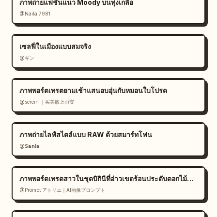
ภาพถ่ายแฟชั่นแนว Moody บนทุ่งเกลือ
@Nailai7981
เซลฟี่ในเมืองแบบสมจริง
@ギン
ภาพพอร์ตเทรตยามเช้าแสนอบอุ่นกับหมอนใบโปรด
@serein ｜买美股上币安
ภาพถ่ายไลฟ์สไตล์แบบ RAW ด้วยสมาร์ทโฟน
@𝗦𝗮𝗻𝗶𝗮
ภาพพอร์ตเทรตสาวในชุดบิกินีที่อ่าวเขตร้อนประดับดอกไม้สีขาว
@Prompt アトリエ｜AI画像プロンプト