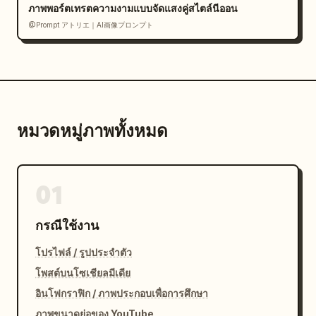
ภาพพอร์ตเทรตความงามแบบจัดแสงคู่สไตล์นีออน
@Prompt アトリエ｜AI画像プロンプト
หมวดหมู่ภาพทั้งหมด
01
กรณีใช้งาน
โปรไฟล์ / รูปประจำตัว
โพสต์บนโซเชียลมีเดีย
อินโฟกราฟิก / ภาพประกอบเพื่อการศึกษา
ภาพขนาดย่อของ YouTube