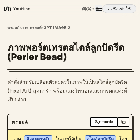
ลงชื่อเข้าใช้
YouMind
ภาพรวม
พรอมต์
›
ภาพ พรอมต์
›
GPT IMAGE 2
ภาพพอร์ตเทรตสไตล์ลูกปัดรีด
กรณีการใช้งาน
(Perler Bead)
ทักษะ
1
คำสั่งสำหรับเปลี่ยนตัวละครในภาพให้เป็นสไตล์ลูกปัดรีด
พรอมต์
(Pixel Art) สุดน่ารัก พร้อมแสงโทนอุ่นและการตกแต่งที่
เรียบง่าย
ราคา
พรอมต์
ก่อนแปล
ดาวน์โหลด
วาด 
ตัวละครหลัก
 ในภาพให้เป็น 
สไตล์ลูกปัดรีด
 โดย