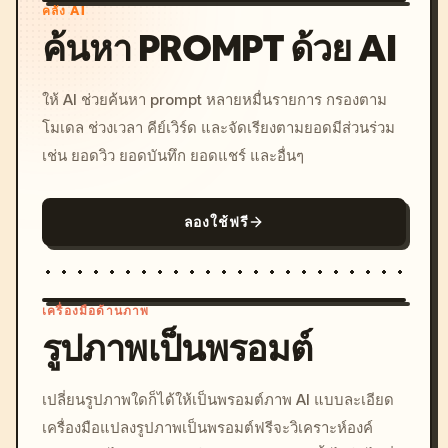
คลัง AI
ค้นหา PROMPT ด้วย AI
ให้ AI ช่วยค้นหา prompt หลายหมื่นรายการ กรองตาม
โมเดล ช่วงเวลา คีย์เวิร์ด และจัดเรียงตามยอดมีส่วนร่วม
เช่น ยอดวิว ยอดบันทึก ยอดแชร์ และอื่นๆ
ลองใช้ฟรี
เครื่องมือด้านภาพ
รูปภาพเป็นพรอมต์
/imagine prompt: cinemati
เปลี่ยนรูปภาพใดก็ได้ให้เป็นพรอมต์ภาพ AI แบบละเอียด
c, cyberpunk sunset, neon
เครื่องมือแปลงรูปภาพเป็นพรอมต์ฟรีจะวิเคราะห์องค์
colors, 8k --v 6.0