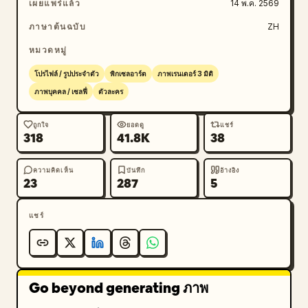
เผยแพร่แล้ว
14 พ.ค. 2569
ภาษาต้นฉบับ
ZH
หมวดหมู่
โปรไฟล์ / รูปประจำตัว
พิกเซลอาร์ต
ภาพเรนเดอร์ 3 มิติ
ภาพบุคคล / เซลฟี่
ตัวละคร
ถูกใจ
ยอดดู
แชร์
318
41.8K
38
ความคิดเห็น
บันทึก
อ้างอิง
23
287
5
แชร์
Go beyond generating ภาพ