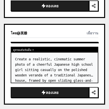
ลองเลย
โดย
@
英爺
เมื่อวาน
ดูพรอมต์ฉบับเต็ม
Create a realistic, cinematic summer 
photo of a cheerful Japanese high school 
girl sitting casually on the polished 
wooden veranda of a traditional Japanese 
house, framed by open sliding glass-and-
wood doors. She wears a white sailor-
style school uniform top w…
ลองเลย