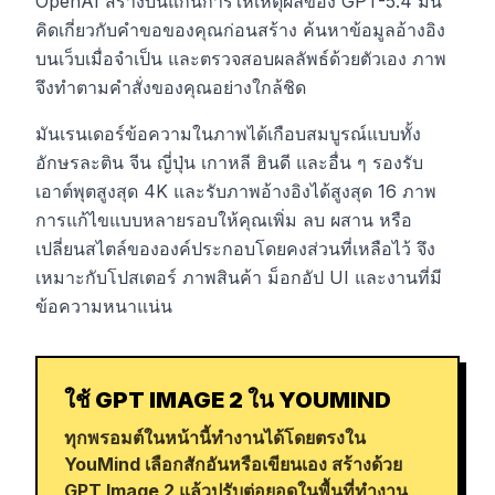
OpenAI สร้างบนแกนการให้เหตุผลของ GPT-5.4 มัน
คิดเกี่ยวกับคำขอของคุณก่อนสร้าง ค้นหาข้อมูลอ้างอิง
บนเว็บเมื่อจำเป็น และตรวจสอบผลลัพธ์ด้วยตัวเอง ภาพ
จึงทำตามคำสั่งของคุณอย่างใกล้ชิด
มันเรนเดอร์ข้อความในภาพได้เกือบสมบูรณ์แบบทั้ง
อักษรละติน จีน ญี่ปุ่น เกาหลี ฮินดี และอื่น ๆ รองรับ
เอาต์พุตสูงสุด 4K และรับภาพอ้างอิงได้สูงสุด 16 ภาพ
การแก้ไขแบบหลายรอบให้คุณเพิ่ม ลบ ผสาน หรือ
เปลี่ยนสไตล์ขององค์ประกอบโดยคงส่วนที่เหลือไว้ จึง
เหมาะกับโปสเตอร์ ภาพสินค้า ม็อกอัป UI และงานที่มี
ข้อความหนาแน่น
ใช้ GPT IMAGE 2 ใน YOUMIND
ทุกพรอมต์ในหน้านี้ทำงานได้โดยตรงใน
YouMind เลือกสักอันหรือเขียนเอง สร้างด้วย
GPT Image 2 แล้วปรับต่อยอดในพื้นที่ทำงาน