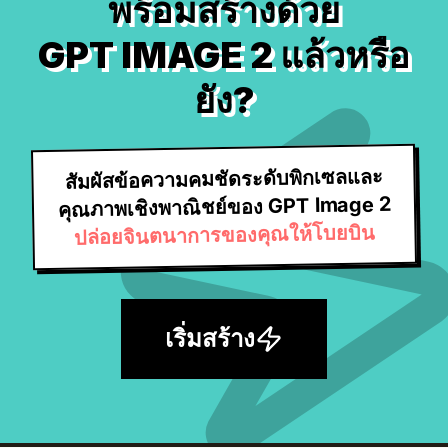
พร้อมสร้างด้วย
GPT IMAGE 2 แล้วหรือ
ยัง?
สัมผัสข้อความคมชัดระดับพิกเซลและ
คุณภาพเชิงพาณิชย์ของ GPT Image 2
ปล่อยจินตนาการของคุณให้โบยบิน
เริ่มสร้าง