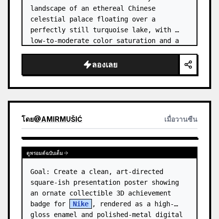
landscape of an ethereal Chinese 
celestial palace floating over a 
perfectly still turquoise lake, with 
low-to-moderate color saturation and a 
dreamy refined atmosphere. Center the 
composition on an enormous white jade 
ลองเลย
and pale a…
โดย
@
AMIRMUŠIĆ
เมื่อวานซืน
ดูพรอมต์ฉบับเต็ม
Goal: Create a clean, art-directed 
square-ish presentation poster showing 
an ornate collectible 3D achievement 
badge for 
Nike
, rendered as a high-
gloss enamel and polished-metal digital 