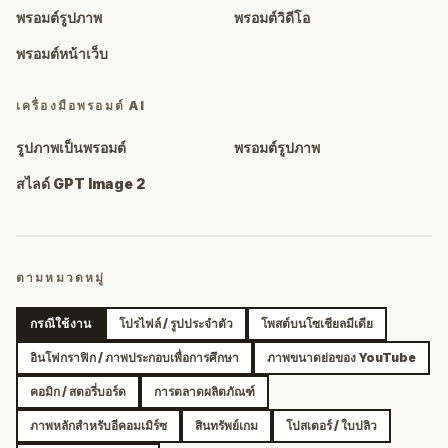
พรอมต์รูปภาพ
พรอมต์วิดีโอ
พรอมต์หน้าเว็บ
เครื่องมือพรอมต์ AI
รูปภาพเป็นพรอมต์
พรอมต์รูปภาพ
สไลด์ GPT Image 2
ตามหมวดหมู่
กรณีใช้งาน
โปรไฟล์ / รูปประจำตัว
โพสต์บนโซเชียลมีเดีย
อินโฟกราฟิก / ภาพประกอบเพื่อการศึกษา
ภาพขนาดย่อของ YouTube
คอมิก / สตอรี่บอร์ด
การตลาดผลิตภัณฑ์
ภาพหลักสำหรับอีคอมเมิร์ซ
สินทรัพย์เกม
โปสเตอร์ / ใบปลิว