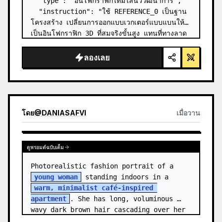
  "type": "อินโฟกราฟิกไทม์ไลน์วิวัฒนาการ",

  "instruction": "ใช้ REFERENCE_0 เป็นฐาน
โครงสร้าง เปลี่ยนการออกแบบเวกเตอร์แบบแบนให้
เป็นอินโฟกราฟิก 3D ที่สมจริงขั้นสูง แทนที่ทางลาด
เรียบๆ ด้วยขั้นบันไดหินที่ชัดเจน และอัปเกรดสิ่งมี
ชีวิตทั้งหมดให้เป็นโมเดล 3D ที่สมจ…
ลองเลย
โดย
@
DANIASAFVI
เมื่อวาน
ดูพรอมต์ฉบับเต็ม
Photorealistic fashion portrait of a 
young woman
 standing indoors in a 
warm, minimalist café-inspired 
apartment
. She has long, voluminous 
wavy dark brown hair cascading over her 
shoulders,…