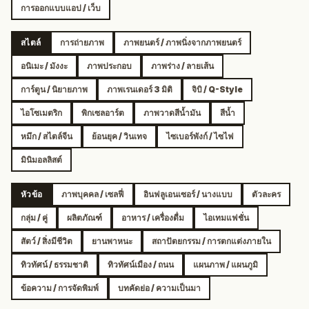
การออกแบบแอป / เว็บ
สไตล์
การถ่ายภาพ
ภาพยนตร์ / ภาพนิ่งจากภาพยนตร์
อนิเมะ / มังงะ
ภาพประกอบ
ภาพร่าง / ลายเส้น
การ์ตูน / นิยายภาพ
ภาพเรนเดอร์ 3 มิติ
จิบิ / Q-Style
ไอโซเมตริก
พิกเซลอาร์ต
ภาพวาดสีน้ำมัน
สีน้ำ
หมึก / สไตล์จีน
ย้อนยุค / วินเทจ
ไซเบอร์พังก์ / ไซไฟ
มินิมอลลิสต์
หัวข้อ
ภาพบุคคล / เซลฟี่
อินฟลูเอนเซอร์ / นางแบบ
ตัวละคร
กลุ่ม / คู่
ผลิตภัณฑ์
อาหาร / เครื่องดื่ม
ไอเทมแฟชั่น
สัตว์ / สิ่งมีชีวิต
ยานพาหนะ
สถาปัตยกรรม / การตกแต่งภายใน
ทิวทัศน์ / ธรรมชาติ
ทิวทัศน์เมือง / ถนน
แผนภาพ / แผนภูมิ
ข้อความ / การจัดพิมพ์
บทคัดย่อ / ความเป็นมา