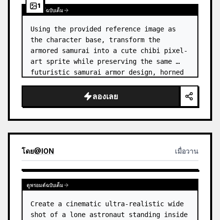
1
ดูพรอมต์ฉบับเต็ม
Using the provided reference image as 
the character base, transform the 
armored samurai into a cute chibi pixel-
art sprite while preserving the same 
futuristic samurai armor design, horned 
helmet, black/teal/magenta color 
accents, glowing cyan energy details,…
ลองเลย
โดย
@
ION
เมื่อวาน
ดูพรอมต์ฉบับเต็ม
Create a cinematic ultra-realistic wide 
shot of a lone astronaut standing inside 