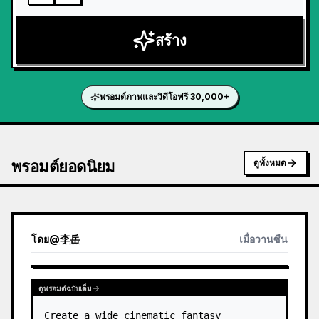
สร้าง
พรอมต์ภาพและวิดีโอฟรี 30,000+
พรอมต์ยอดนิยม
ดูทั้งหมด
โดย
@
李岳
เมื่อวานซืน
ดูพรอมต์ฉบับเต็ม
Create a wide cinematic fantasy 