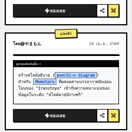
สะอาดตา แสงสตูดิโอ เน้นจุดเรืองแสง",

  "background": "
ไล่เฉดสีม่วงและน้ำเงิน
ลองเลย
อ่อน
",

  "header":…
แนะนำ
โดย
@
やまもん
19 เม.ย. 2569
ดูผลลัพธ์จากโมเดลอื่น
ดูพรอมต์ฉบับเต็ม
สร้างสไลด์อธิบาย (
ponchi-e diagram
) 
สำหรับ 
Momotaro
 ที่ผสมผสานบรรยากาศอันอ่อน
โยนของ "Irasutoya" เข้ากับความหนาแน่นของ
ข้อมูลในระดับ "สไลด์คาสุมิกาเซกิ"
ลองเลย