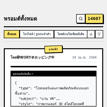
พรอมต์ทั้งหมด
14607
ทั้งหมด
โปรไฟล์ / รูปประจำตัว
โพสต์บนโซเชียลมีเดีย
อินโฟกราฟิก
แนะนำ
โดย
@
WORY＠ホッピング中
19 เม.ย. 2569
ดูพรอมต์ฉบับเต็ม
{

  "type": "โปสเตอร์แผนภาพผลิตภัณฑ์แบบแยก
ชิ้นส่วน",

  "subject": "แว่น VR",

  "style": "ภาพเรนเดอร์ 3D สไตล์ไฮเทคที่