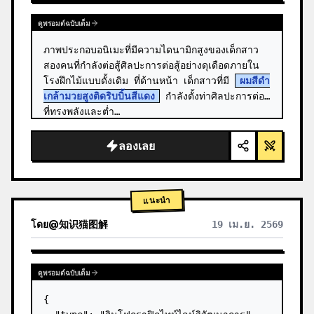
ดูพรอมต์ฉบับเต็ม
ภาพประกอบอนิเมะที่มีความไดนามิกสูงของเด็กสาว
สองคนที่กำลังต่อสู้ศิลปะการต่อสู้อย่างดุเดือดภายใน
โรงฝึกไม้แบบดั้งเดิม ที่ด้านหน้า เด็กสาวที่มี 
ผมสีดำ
เกล้ามวยสูงติดริบบิ้นสีแดง
 กำลังตั้งท่าศิลปะการต่อสู้
ที่ทรงพลังและต่ำ…
ลองเลย
แนะนำ
โดย
@
知识猫图解
19 เม.ย. 2569
ดูพรอมต์ฉบับเต็ม
{
