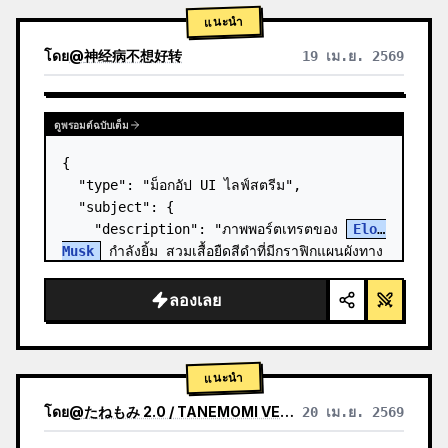
แนะนำ
โดย
@
神经病不想好转
19 เม.ย. 2569
ดูพรอมต์ฉบับเต็ม
{

  "type": "ม็อกอัป UI ไลฟ์สตรีม",

  "subject": {

    "description": "ภาพพอร์ตเทรตของ 
Elon 
Musk
 กำลังยิ้ม สวมเสื้อยืดสีดำที่มีกราฟิกแผนผังทาง
เทคนิคสีขาว",

    "background": "ด้านซ้ายแสดงหน้าจอที่มี
ลองเลย
ข้อความ '{argument n…
แนะนำ
โดย
@
たねもみ 2.0 / TANEMOMI VER2.0
20 เม.ย. 2569