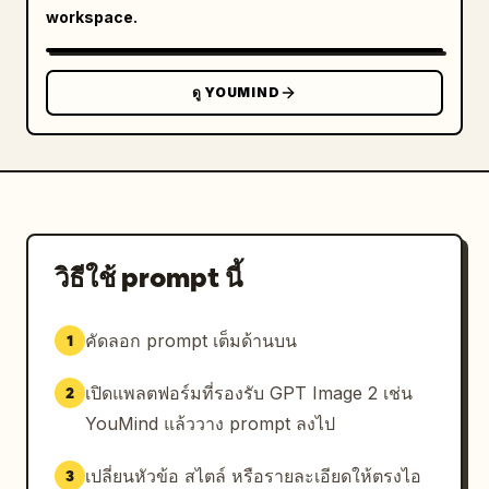
ทางด้านซ้าย","บันได/ทางเดินกระดาษแบบเลเยอร์ที่สูงขึ้น
workspace.
มาจากร่องกลางหนังสือ","โต๊ะน้ำชาทรงกลมขนาดเล็ก
พร้อมดอกกุหลาบใกล้โซฟา","ภาพประกอบรถฟักทองสีทองที่
หน้าหนังสือด้านขวาล่าง","ภาพประกอบชุดเดรสสีแดง
ดู YOUMIND
ขนาดเล็กที่หน้าหนังสือด้านซ้ายล่าง","กลุ่มก้อนกระดาษรูป
ดอกกุหลาบและเมฆกระจายอยู่
ทั่ว"],"background_props_count":5,"background_p
rops":["โคมไฟหรือเทียนที่จุดอยู่ทางด้านซ้าย","หนังสือ
โบราณหรือปกที่มีกรอบทางด้านขวาหลังที่อ่านว่า Conte de 
Rêves","ดอกกุหลาบสีชมพูในพื้นหลังที่มืด","ผ้าลูกไม้รอง
ใต้หนังสือ","กลีบกุหลาบที่ร่วงหล่นบนโต๊ะ"]},"style":
วิธีใช้ prompt นี้
{"art_direction":"อนิเมะโชโจญี่ปุ่นสุดโรแมนติกผสม
ผสานกับงานฝีมือกระดาษระดับพรีเมียม วิศวกรรมหนังสือป๊อ
คัดลอก prompt เต็มด้านบน
1
ปอัป เทพนิยายวิกตอเรียน การตกแต่งด้วยสีทองอันวิจิตร 
และความสมจริงเชิงเวทมนตร์ที่ชวน
เปิดแพลตฟอร์มที่รองรับ GPT Image 2 เช่น
2
ฝัน","color_palette":"กระดาษ parchment สีงาช้าง
โทนอุ่น สีทองโบราณ สีแดงทับทิม ดอกกุหลาบสีชมพูอ่อน 
YouMind แล้ววาง prompt ลงไป
ท้องฟ้ายามค่ำคืนสีน้ำเงินเข้ม ไม้วอลนัทสี
เข้ม","lighting":"แสงเทียนโทนอุ่นจากด้านซ้าย ไฮไลท์
เปลี่ยนหัวข้อ สไตล์ หรือรายละเอียดให้ตรงไอ
3