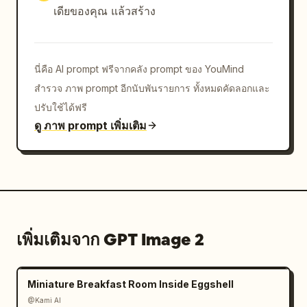
เรืองแสงนุ่มนวลบนฟอยล์ทอง และขอบภาพที่มืดลงอย่างนุ่ม
เดียของคุณ แล้วสร้าง
นวล","render_quality":"รายละเอียดสูงพิเศษ พื้นผิว
กระดาษที่คมชัด ความลึกแบบเลเยอร์ เงาที่สมจริง หมึกเงา
งาม และงานภาพถ่ายผลิตภัณฑ์ความละเอียด
นี่คือ AI prompt ฟรีจากคลัง prompt ของ YouMind
สูง"},"constraints":"ไม่มีวัตถุสมัยใหม่ ไม่มีลักษณะ
เหมือนโปสเตอร์แบนๆ หลีกเลี่ยงการใช้ตัวอักษรที่อ่านไม่ออก
สำรวจ ภาพ prompt อีกนับพันรายการ ทั้งหมดคัดลอกและ
ยกเว้นข้อความเทพนิยายขนาดเล็กเชิงตกแต่ง รักษาความ
ปรับใช้ได้ฟรี
รู้สึกว่าทุกวัตถุทำจากกระดาษพิมพ์ลายแบบเลเยอร์ที่นูนขึ้นมา
ดู ภาพ prompt เพิ่มเติม
จากหนังสือที่เปิดอยู่"}
เพิ่มเติมจาก GPT Image 2
Miniature Breakfast Room Inside Eggshell
@Kami AI