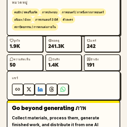
หมวดหมู่
พร้อมตัวอักษรขึ้นต้นขนาดใหญ่"},{"position":"การ์ด
บทตรงกลางด้านขวา","text":"第1章 のぞむと 赤いド
คอมิก / สตอรี่บอร์ด
ภาพประกอบ
ภาพยนตร์ / ภาพนิ่งจากภาพยนตร์
レスの夜","secondary_text":"お月さまが見ていた、
อนิเมะ / มังงะ
ภาพเรนเดอร์ 3 มิติ
ตัวละคร
小さな約束。","style":"การ์ดตั้งที่มีกรอบประดับด้วย
สถาปัตยกรรม / การตกแต่งภายใน
ดอกกุหลาบและริบบิ้น"},{"position":"หน้าหนังสือด้าน
ขวาล่าง","text":"『いつか、だれかの心をあたためて
ถูกใจ
ยอดดู
แชร์
1.9K
241.3K
242
笑わせるような、すてきなことがしたいな』その夢を、星
たちはきらきらと見守っていました。","style":"หน้า
กระดาษสีครีมพร้อมลวดลายสีทองและข้อความเทพนิยาย"},
ความคิดเห็น
บันทึก
อ้างอิง
50
1.4K
191
{"position":"ป้ายริบบิ้นตรงกลางด้าน
ล่าง","text":"のぞむのものがた
แชร์
り","style":"แบนเนอร์ริบบิ้นสีแดงม้วนขอบพาดผ่านขอบ
ล่างของหนังสือที่เปิด
อยู่"}],"pop_up_elements_count":10,"pop_up_elem
ents":["คัตเอาต์เจ้าหญิงตรงกลางในชุดสีแดง","ซุ้ม
ท้องฟ้ายามค่ำคืนที่มีดวงจันทร์และดวงดาวขนาดใหญ่อยู่ด้าน
Go beyond generating ภาพ
หลังตัวละคร","โซฟาสีครีมทองทางด้านขวา","หน้าต่าง
Collect materials, process them, generate
พระราชวังทรงโค้งสูงทางขวาสุด","ปราสาทเทพนิยายสีม่วง
finished work, and distribute it from one AI