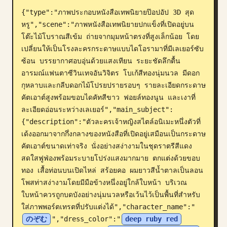
{"type":"ภาพประกอบหนังสือเทพนิยายป๊อปอัป 3D สุด
บล็อก
หรู","scene":"ภาพหนังสือเทพนิยายปกแข็งที่เปิดอยู่บน
โต๊ะไม้โบราณสีเข้ม ถ่ายจากมุมหน้าตรงที่สูงเล็กน้อย โดย
อัปเดต
เปลี่ยนให้เป็นโรงละครกระดาษแบบไดโอรามาที่มีเลเยอร์ซับ
ซ้อน บรรยากาศอบอุ่นด้วยแสงเทียน ระยะชัดลึกตื้น 
อารมณ์แฟนตาซีวินเทจอันวิจิตร โบเก้สีทองนุ่มนวล มีดอก
กุหลาบและกลีบดอกไม้โปรยปรายรอบๆ รายละเอียดกระดาษ
คัตเอาต์สูงพร้อมขอบไดคัทสีขาว ฟอยล์ทองนูน และเงาที่
ละเอียดอ่อนระหว่างเลเยอร์","main_subject":
{"description":"ตัวละครเจ้าหญิงสไตล์อนิเมะหนึ่งตัวที่
เด้งออกมาจากกึ่งกลางของหนังสือที่เปิดอยู่เสมือนเป็นกระดาษ
คัตเอาต์ขนาดเท่าจริง นั่งอย่างสง่างามในชุดราตรีสีแดง
สดใสฟูฟ่องพร้อมระบายโปร่งแสงมากมาย ตกแต่งด้วยขอบ
ทอง เสื้อท่อนบนเปิดไหล่ สร้อยคอ ผมยาวสีน้ำตาลเป็นลอน 
โพสท่าสง่างามโดยมีมือข้างหนึ่งอยู่ใกล้ใบหน้า บริเวณ
ใบหน้าควรถูกบดบังอย่างนุ่มนวลหรือเว้นไว้เป็นพื้นที่สำหรับ
ใส่ภาพพอร์ตเทรตที่ปรับแต่งได้","character_name":"
のぞむ
","dress_color":"
deep ruby red