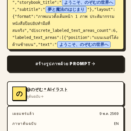
","storybook_title":"
ようこそ、のぞむの世界へ
","subtitle":"
夢と魔法のはじまり
"},"layout":
{"format":"ภาพแนวตั้งเต็มหน้า 1 ภาพ ประติมากรรม
หนังสือป๊อปอัปทำมือที่
สมจริง","discrete_labeled_text_areas_count":6,
"labeled_text_areas":[{"position":"แบนเนอร์โค้ง
ด้านซ้ายบน","text":"
ようこそ、のぞむの世界へ
","secondary_text":"夢と魔法のはじま
り","style":"ป้ายกระดาษ parchment สีครีมขอบหยัก 
สร้างรูปภาพด้วย PROMPT
ตกแต่งด้วยดอกกุหลาบและลวดลายสีทอง"},
{"position":"ป้ายตรงกลางด้านซ้าย","text":"のぞ
む","secondary_text":"やさしくて、がんばりやさ
ん。夢の中で、星たちとおはなしをするのが大す
@のぞむ＊AIイラスト
の
き。","style":"ป้ายสีครีมขนาดเล็กที่วิจิตรบรรจงล้อม
ดูต้นฉบับ
รอบด้วยดอกกุหลาบสีแดง"},{"position":"หน้าหนังสือ
ด้านซ้ายล่าง","text":"むかしむかし、あるところに の
เผยแพร่แล้ว
9 พ.ค. 2569
ぞむという女の子がいました。のぞむは、赤いドレスがだ
いすき。夜になると、お月さまにそっとおはなしをしてい
ภาษาต้นฉบับ
EN
ました。","style":"ข้อความเทพนิยายภาษาญี่ปุ่นที่พิมพ์