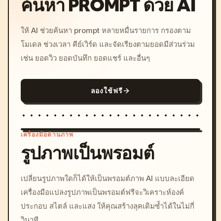
ค้นหา PROMPT ด้วย AI
ให้ AI ช่วยค้นหา prompt หลายหมื่นรายการ กรองตาม
โมเดล ช่วงเวลา คีย์เวิร์ด และจัดเรียงตามยอดมีส่วนร่วม
เช่น ยอดวิว ยอดบันทึก ยอดแชร์ และอื่นๆ
ลองใช้ฟรี
เครื่องมือด้านภาพ
รูปภาพเป็นพรอมต์
/imagine prompt: cinemati
เปลี่ยนรูปภาพใดก็ได้ให้เป็นพรอมต์ภาพ AI แบบละเอียด
c, cyberpunk sunset, neon
เครื่องมือแปลงรูปภาพเป็นพรอมต์ฟรีจะวิเคราะห์องค์
colors, 8k --v 6.0
ประกอบ สไตล์ และแสง ให้คุณสร้างลุคเดิมซ้ำได้ในไม่กี่
วินาที