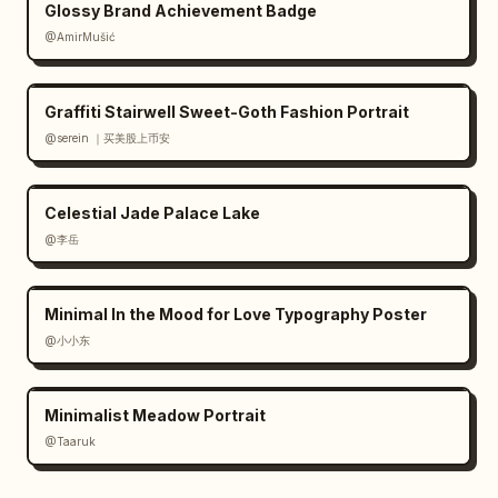
Glossy Brand Achievement Badge
@AmirMušić
Graffiti Stairwell Sweet-Goth Fashion Portrait
@serein ｜买美股上币安
Celestial Jade Palace Lake
@李岳
Minimal In the Mood for Love Typography Poster
@小小东
Minimalist Meadow Portrait
@Taaruk