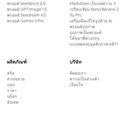
พรอมต์ Seedance 2.0
Markdown เป็นบทความ 𝕏
พรอมต์ GPT Image 1.5
เปรียบเทียบ Nano Banana 2
พรอมต์ Seedream 4.5
กับ Pro
พรอมต์ Gemini 3 Pro
เครื่องมือแก้ไขรูปด้วย AI
พรอมต์รูปภาพ
รูปภาพเป็นพรอมต์
โค้ชอาชีพ Lenny
แบบทดสอบบุคลิกภาพ ABTI
ผลิตภัณฑ์
บริษัท
สกิล
ติดต่อเรา
ส่วนขยาย
ความเป็นส่วนตัว
แอป
เงื่อนไข
ราคา
บล็อก
อัปเดต