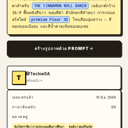
ตาสำหรับ 
THE CINNAMON ROLL BAKER
 เลย์เอาต์กว้าง 
บล็อก
16:9 พื้นหลังสีขาว ขอบสีดำ ตัวอักษรสีดำหนา การเรนเด
อร์สไตล์ 
premium Pixar 3D
 โทนสีอบอุ่นสว่าง — สี
อัปเดต
ทองของแป้งอบ และสีน้ำตาลเข้มของอบเชย
สร้างรูปภาพด้วย PROMPT
@TechieSA
T
ดูต้นฉบับ
เผยแพร่แล้ว
10 มิ.ย. 2569
ภาษาต้นฉบับ
EN
หมวดหมู่
อินโฟกราฟิก / ภาพประกอบเพื่อการศึกษา
คอมิก / สตอรี่บอร์ด