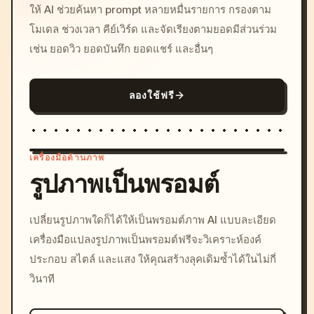
ให้ AI ช่วยค้นหา prompt หลายหมื่นรายการ กรองตาม
โมเดล ช่วงเวลา คีย์เวิร์ด และจัดเรียงตามยอดมีส่วนร่วม
เช่น ยอดวิว ยอดบันทึก ยอดแชร์ และอื่นๆ
ลองใช้ฟรี
เครื่องมือด้านภาพ
รูปภาพเป็นพรอมต์
/imagine prompt: cinemati
เปลี่ยนรูปภาพใดก็ได้ให้เป็นพรอมต์ภาพ AI แบบละเอียด
c, cyberpunk sunset, neon
เครื่องมือแปลงรูปภาพเป็นพรอมต์ฟรีจะวิเคราะห์องค์
colors, 8k --v 6.0
ประกอบ สไตล์ และแสง ให้คุณสร้างลุคเดิมซ้ำได้ในไม่กี่
วินาที