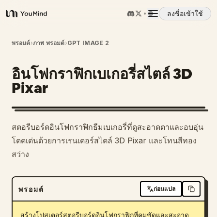
ลงชื่อเข้าใช้
YouMind
ภาพรวม
พรอมต์
›
ภาพ พรอมต์
›
GPT IMAGE 2
อินโฟกราฟิกเบเกอรี่สไตล์ 3D
กรณีการใช้งาน
Pixar
ทักษะ
สตอรีบอร์ดอินโฟกราฟิกธีมเบเกอรี่ที่ดูสะอาดตาและอบอุ่น
พรอมต์
โดดเด่นด้วยการเรนเดอร์สไตล์ 3D Pixar และโทนสีทอง
สว่าง
ราคา
พรอมต์
ก่อนแปล
ดาวน์โหลด
สร้างโปสเตอร์สตอรีบอร์ดอินโฟกราฟิกที่คมชัดและสะอาด