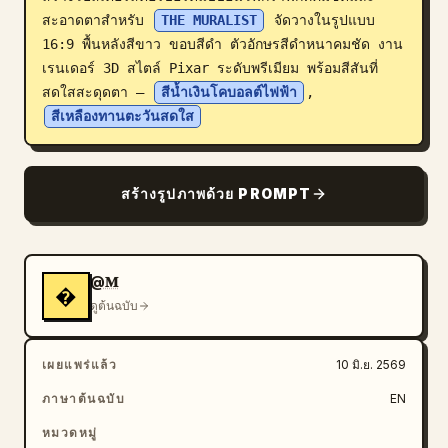
สะอาดตาสำหรับ 
THE MURALIST
 จัดวางในรูปแบบ 
บล็อก
16:9 พื้นหลังสีขาว ขอบสีดำ ตัวอักษรสีดำหนาคมชัด งาน
เรนเดอร์ 3D สไตล์ Pixar ระดับพรีเมียม พร้อมสีสันที่
อัปเดต
สดใสสะดุดตา — 
สีน้ำเงินโคบอลต์ไฟฟ้า
, 
สีเหลืองทานตะวันสดใส
สร้างรูปภาพด้วย PROMPT
@𝐌
�
ดูต้นฉบับ
เผยแพร่แล้ว
10 มิ.ย. 2569
ภาษาต้นฉบับ
EN
หมวดหมู่