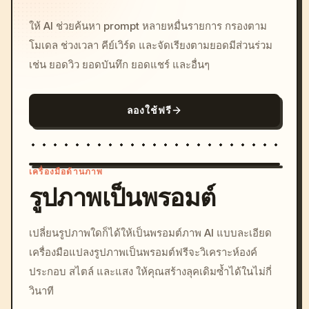
ให้ AI ช่วยค้นหา prompt หลายหมื่นรายการ กรองตาม
โมเดล ช่วงเวลา คีย์เวิร์ด และจัดเรียงตามยอดมีส่วนร่วม
เช่น ยอดวิว ยอดบันทึก ยอดแชร์ และอื่นๆ
ลองใช้ฟรี
เครื่องมือด้านภาพ
รูปภาพเป็นพรอมต์
/imagine prompt: cinemati
เปลี่ยนรูปภาพใดก็ได้ให้เป็นพรอมต์ภาพ AI แบบละเอียด
c, cyberpunk sunset, neon
เครื่องมือแปลงรูปภาพเป็นพรอมต์ฟรีจะวิเคราะห์องค์
colors, 8k --v 6.0
ประกอบ สไตล์ และแสง ให้คุณสร้างลุคเดิมซ้ำได้ในไม่กี่
วินาที