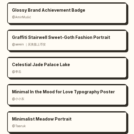
Glossy Brand Achievement Badge
@AmirMušić
Graffiti Stairwell Sweet-Goth Fashion Portrait
@serein ｜买美股上币安
Celestial Jade Palace Lake
@李岳
Minimal In the Mood for Love Typography Poster
@小小东
Minimalist Meadow Portrait
@Taaruk