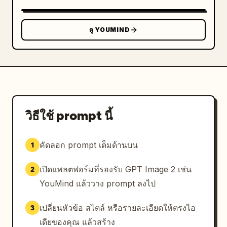
วิเคราะห์","โปรเจกต์","การตั้งค่า"]},"main_panels":
{"count":3,"items":["หัวข้อภาพรวม","ตัวชี้วัดผู้ใช้
ดู YOUMIND
งานปัจจุบัน 8,421 คน พร้อมสีเขียว +12.5% และแผนภูมิ
เส้นสีม่วง","รายการกิจกรรมล่าสุดที่มี 3 
รายการ"]},"recent_activity":
{"count":3,"items":["อัปเดตหน้า Landing Page — 
2 นาทีที่แล้ว","แก้ไขบั๊กการวิเคราะห์ — 1 ชั่วโมงที่
แล้ว","ปรับปรุงขั้นตอนการเริ่มต้นใช้งาน — 3 ชั่วโมงที่
แล้ว"]}},"feature_cards":{"count":4,"cards":
วิธีใช้ prompt นี้
[{"title":"จัดการงานได้มากขึ้น","icon":"ไอคอน
ประกายไฟ/ดาวสีม่วงในสี่เหลี่ยมขอบมนสีลาเวนเดอร์
อ่อน","body":"ตั้งแต่การแก้ไขบั๊กไปจนถึงการปรับ
คัดลอก prompt เต็มด้านบน
1
โครงสร้างไฟล์จำนวนมาก Codex จัดการได้หมด"},
{"title":"ปลอดภัยโดยค่าเริ่มต้น","icon":"ไอคอนโล่
เปิดแพลตฟอร์มที่รองรับ GPT Image 2 เช่น
2
สีน้ำเงินในสี่เหลี่ยมขอบมนสีฟ้าอ่อน","body":"ทำงานใน
YouMind แล้ววาง prompt ลงไป
สภาพแวดล้อมแบบแซนด์บ็อกซ์ที่อ่านได้อย่างเดียวโดยค่าเริ่ม
ต้น"},{"title":"ทำงานร่วมกับเครื่องมือของคุณ
เปลี่ยนหัวข้อ สไตล์ หรือรายละเอียดให้ตรงไอ
3
ได้","icon":"ไอคอนเทอร์มินัลสีเขียวในสี่เหลี่ยมขอบมนสี
เดียของคุณ แล้วสร้าง