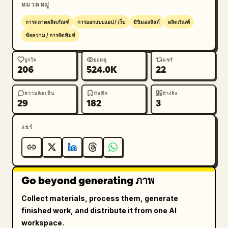
ไปม่วง","subheadline_style":"สีเทากลางแบบไม่มีหัว 
หมวดหมู่
(Sans-serif), สองบรรทัดใต้พาด
การตลาดผลิตภัณฑ์
การออกแบบแอป / เว็บ
มินิมอลลิสต์
ผลิตภัณฑ์
หัว","floating_icon":"แผ่นสี่เหลี่ยมขอบมนสีขาวพร้อม
ข้อความ / การจัดพิมพ์
เงาที่นุ่มนวล, มีสัญลักษณ์โค้ด <> สีดำ, วางไว้ที่มุมขวา
บน","showcase_panel":"สี่เหลี่ยมผืนผ้าขอบมนสีขาว
ถูกใจ
ยอดดู
แชร์
ขนาดใหญ่พร้อมขอบบางและเงาที่นุ่ม
206
524.0K
22
นวล","left_task_area":{"count":3,"items":
["ป้ายกำกับขนาดเล็กพร้อมไอคอนโค้ดและข้อความ 
ความคิดเห็น
บันทึก
อ้างอิง
29
182
3
Codex","การ์ดคำสั่งสีขาวที่อ่านว่า Add dark mode to 
the dashboard and update the settings 
page.","รายการตรวจสอบสถานะชื่อ Codex is 
แชร์
working..."]},"checklist":{"count":4,"items":
["เข้าใจฐานโค้ดแล้ว (ทำเครื่องหมายสีม่วง)","ปรับใช้
โหมดมืดแล้ว (ทำเครื่องหมายสีม่วง)","อัปเดตหน้าการตั้ง
ค่า (กำลังดำเนินการพร้อมตัวบ่งชี้วงกลมบางส่วน)","เรียก
Go beyond generating ภาพ
ใช้การทดสอบ (ยังไม่ได้ทำเครื่องหมาย สี
Collect materials, process them, generate
เทา)"]},"right_dashboard":{"theme":"ตัวอย่าง UI 
finished work, and distribute it from one AI
โหมดมืด","app_name":"Acme","sidebar":
workspace.
{"count":4,"items":["ภาพรวม (เลือกอยู่)","การ