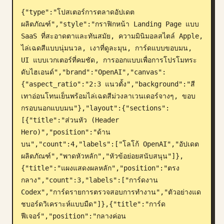
{"type":"โปสเตอร์การตลาดอัปเดต
บล็อก
ผลิตภัณฑ์","style":"กราฟิกหน้า Landing Page แบบ 
SaaS ที่สะอาดตาและทันสมัย, ความมินิมอลสไตล์ Apple, 
อัปเดต
ไล่เฉดสีแบบนุ่มนวล, เงาที่ดูละมุน, การ์ดแบบขอบมน, 
UI แบบเวกเตอร์ที่คมชัด, การออกแบบเพื่อการโปรโมทระ
ดับไฮเอนด์","brand":"OpenAI","canvas":
{"aspect_ratio":"2:3 แนวตั้ง","background":"สี
เทาอ่อนโทนเย็นพร้อมไล่เฉดสีม่วงลาเวนเดอร์จางๆ, ขอบ
กรอบนอกแบบมน"},"layout":{"sections":
[{"title":"ส่วนหัว (Header 
Hero)","position":"ด้าน
บน","count":4,"labels":["โลโก้ OpenAI","อัปเดต
ผลิตภัณฑ์","พาดหัวหลัก","หัวข้อย่อยสนับสนุน"]},
{"title":"แผงแสดงผลหลัก","position":"ตรง
กลาง","count":3,"labels":["การ์ดงาน 
Codex","การ์ดรายการตรวจสอบการทำงาน","ตัวอย่างแด
ชบอร์ดวิเคราะห์แบบมืด"]},{"title":"การ์ด
ฟีเจอร์","position":"กลางค่อน