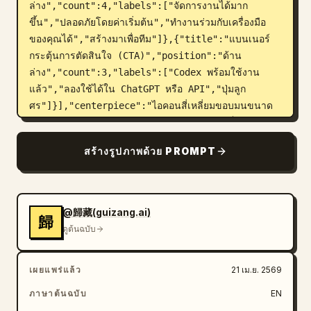
ล่าง","count":4,"labels":["จัดการงานได้มาก
ขึ้น","ปลอดภัยโดยค่าเริ่มต้น","ทำงานร่วมกับเครื่องมือ
ของคุณได้","สร้างมาเพื่อทีม"]},{"title":"แบนเนอร์
กระตุ้นการตัดสินใจ (CTA)","position":"ด้าน
ล่าง","count":3,"labels":["Codex พร้อมใช้งาน
แล้ว","ลองใช้ได้ใน ChatGPT หรือ API","ปุ่มลูก
ศร"]}],"centerpiece":"ไอคอนสี่เหลี่ยมขอบมนขนาด
ใหญ่ลอยอยู่ใกล้ด้านขวาบน พร้อมสัญลักษณ์วงเล็บโค้ดสี
ดำ"},"content_blocks":{"eyebrow":"
สร้างรูปภาพด้วย PROMPT
อัปเดตผลิตภัณฑ์
","headline_line_1":"
Codex สำหรับ
","headline_line_2":"
เกือบทุกอย่าง
","subheadline":"
ตั้งแต่การแก้ไขเล็กๆ ไปจนถึงฟีเจอร์ขนาดใหญ่ Codex 
@歸藏(guizang.ai)
ช่วยให้คุณส่งมอบงานได้เร็วขึ้น
歸
ดูต้นฉบับ
","cta_title":"
Codex พร้อมใช้งานแล้ว
"},"visual_details":{"logo":"โลโก้ปม OpenAI สี
ดำขนาดเล็กที่มุมซ้ายบน","headline":"พาดหัวแบบไม่มี
เผยแพร่แล้ว
21 เม.ย. 2569
หัว (Sans-serif) ตัวหนาขนาดใหญ่มากทางด้านซ้าย, 
ภาษาต้นฉบับ
EN
บรรทัดแรกสีดำ, บรรทัดที่สองเป็นข้อความไล่เฉดสีน้ำเงิน