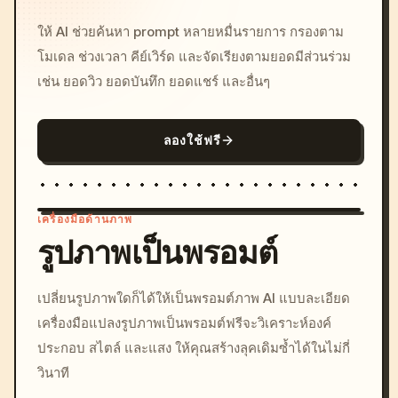
ให้ AI ช่วยค้นหา prompt หลายหมื่นรายการ กรองตาม
โมเดล ช่วงเวลา คีย์เวิร์ด และจัดเรียงตามยอดมีส่วนร่วม
เช่น ยอดวิว ยอดบันทึก ยอดแชร์ และอื่นๆ
ลองใช้ฟรี
เครื่องมือด้านภาพ
รูปภาพเป็นพรอมต์
/imagine prompt: cinemati
เปลี่ยนรูปภาพใดก็ได้ให้เป็นพรอมต์ภาพ AI แบบละเอียด
c, cyberpunk sunset, neon
เครื่องมือแปลงรูปภาพเป็นพรอมต์ฟรีจะวิเคราะห์องค์
colors, 8k --v 6.0
ประกอบ สไตล์ และแสง ให้คุณสร้างลุคเดิมซ้ำได้ในไม่กี่
วินาที