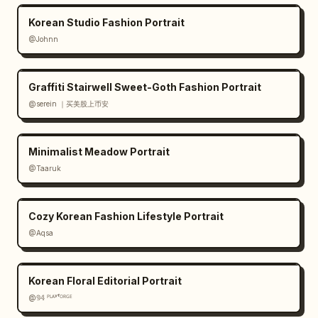
Korean Studio Fashion Portrait
@Johnn
Graffiti Stairwell Sweet-Goth Fashion Portrait
@serein ｜买美股上币安
Minimalist Meadow Portrait
@Taaruk
Cozy Korean Fashion Lifestyle Portrait
@Aqsa
Korean Floral Editorial Portrait
@𝟡𝟜 ᴾᴸᴬʸᶠᴼᴿᴳᴱ