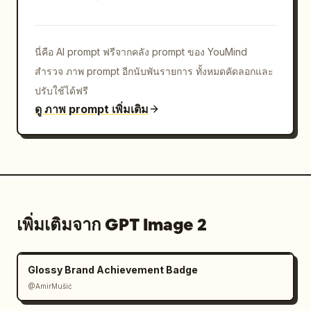
มิ้นต์อ่อน","body":"ผสานการทำงานกับ GitHub, CI 
และเวิร์กโฟลว์ที่คุณมีอยู่แล้ว"},{"title":"สร้างมาเพื่อ
ทีม","icon":"ไอคอนกลุ่ม/ผู้ใช้งานสีชมพูในสี่เหลี่ยมขอบ
มนสีชมพูอ่อน","body":"แชร์บริบท, ตรวจสอบการ
นี่คือ AI prompt ฟรีจากคลัง prompt ของ YouMind
เปลี่ยนแปลง และก้าวไปข้างหน้าด้วยกันได้เร็ว
สำรวจ ภาพ prompt อีกนับพันรายการ ทั้งหมดคัดลอกและ
ขึ้น"}]},"cta_banner":{"style":"สี่เหลี่ยมผืนผ้าขอบ
ปรับใช้ได้ฟรี
มนกว้างพร้อมการไล่เฉดสีม่วง-น้ำเงินที่นุ่มนวลและปุ่มลูกศร
ดู ภาพ prompt เพิ่มเติม
วงกลมสีขาวทางด้านขวา","subtitle":"ลองใช้ได้ใน 
ChatGPT หรือ API"}},"composition":"การจัดวางตัว
อักษรแบบสมดุลชิดซ้ายพร้อมตารางการ์ดแบบโมดูลาร์ด้าน
ล่าง, มีพื้นที่ว่างจำนวนมาก, รูปลักษณ์โฆษณาเทคโนโลยี
ระดับพรีเมียม","rendering":"ตัวอักษรที่คมชัด, ความ
ลึกที่ละเอียดอ่อน, แสงที่นุ่มนวลเหมือนแก้ว, ไม่มีองค์
ประกอบที่เป็นภาพถ่าย"}
เพิ่มเติมจาก GPT Image 2
Glossy Brand Achievement Badge
@AmirMušić