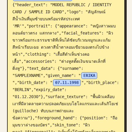
{"header_text": "MODEL REPUBLIC / IDENTITY 
บล็อก
CARD / SAMPLE ID CARD","logo": "สัญลักษณ์
สีน้ำเงินที่มุมซ้ายบนพร้อมรหัสประเทศ 
'MR'","portrait": {"appearance": "หญิงสาวผมบ
อัปเดต
ลอนด์ยาวตรง แสกกลาง","facial_features": "ผิว
ขาวพร้อมกระธรรมชาติที่เห็นได้ชัดบริเวณจมูกและแก้ม 
สีหน้าเรียบเฉย ดวงตาสีน้ำตาลอมเขียวมองตรงไปข้าง
หน้า","clothing": "เสื้อสีดำเห็นช่วงคอ
เสื้อ","accessories": "ต่างหูสตั๊ดเงินขนาดเล็กที่
ติ่งหู"},"text_data": {"surname": 
"SAMPLEXNAME","given_name": "
ERIKA
","birth_date": "
07.11.1998
","birth_place": 
"BERLIN","expiry_date": 
"01.12.2030"},"surface_texture": "พื้นผิวเคลือบ
เงาที่มีลวดลายความปลอดภัยแบบโฮโลแกรมและเส้นกิโยเช่ 
(guilloche) ทับบนภาพถ่ายและ
ข้อความ"},"foreground_hand": {"position": "ถือ
มุมขวาล่างของบัตร","skin_tone": "ผิว