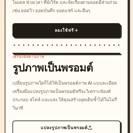
โมเดล ช่วงเวลา คีย์เวิร์ด และจัดเรียงตามยอดมีส่วนร่วม
เช่น ยอดวิว ยอดบันทึก ยอดแชร์ และอื่นๆ
ลองใช้ฟรี
เครื่องมือด้านภาพ
รูปภาพเป็นพรอมต์
/imagine prompt: cinemati
เปลี่ยนรูปภาพใดก็ได้ให้เป็นพรอมต์ภาพ AI แบบละเอียด
c, cyberpunk sunset, neon
เครื่องมือแปลงรูปภาพเป็นพรอมต์ฟรีจะวิเคราะห์องค์
colors, 8k --v 6.0
ประกอบ สไตล์ และแสง ให้คุณสร้างลุคเดิมซ้ำได้ในไม่กี่
วินาที
แปลงรูปภาพเป็นพรอมต์