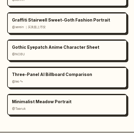
Graffiti Stairwell Sweet-Goth Fashion Portrait
@serein ｜买美股上币安
Gothic Eyepatch Anime Character Sheet
@NOBU
Three-Panel AI Billboard Comparison
@leo 🐾
Minimalist Meadow Portrait
@Taaruk