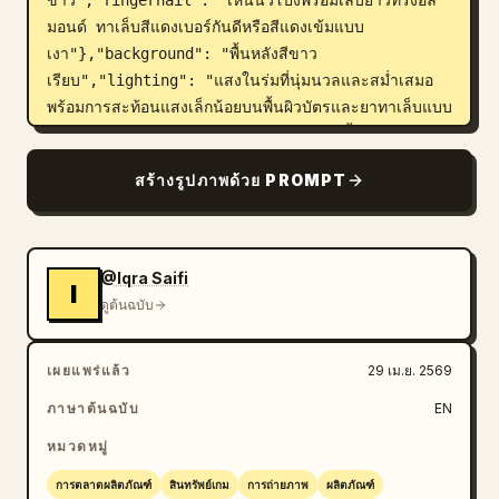
ขาว","fingernail": "เห็นนิ้วโป้งพร้อมเล็บยาวทรงอัล
มอนด์ ทาเล็บสีแดงเบอร์กันดีหรือสีแดงเข้มแบบ
เงา"},"background": "พื้นหลังสีขาว
เรียบ","lighting": "แสงในร่มที่นุ่มนวลและสม่ำเสมอ 
พร้อมการสะท้อนแสงเล็กน้อยบนพื้นผิวบัตรและยาทาเล็บแบบ
เงา","framing": "ภาพถ่ายระยะใกล้แนวตั้งจากมุมสูง 
โฟกัสที่บัตรและนิ้วโป้งอย่างชัดเจน"}
สร้างรูปภาพด้วย PROMPT
@Iqra Saifi
I
ดูต้นฉบับ
เผยแพร่แล้ว
29 เม.ย. 2569
ภาษาต้นฉบับ
EN
หมวดหมู่
การตลาดผลิตภัณฑ์
สินทรัพย์เกม
การถ่ายภาพ
ผลิตภัณฑ์