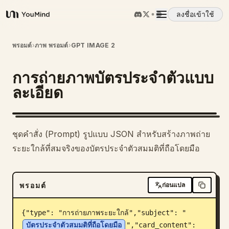
ลงชื่อเข้าใช้
YouMind
ภาพรวม
พรอมต์
›
ภาพ พรอมต์
›
GPT IMAGE 2
การถ่ายภาพบัตรประจำตัวแบบ
กรณีการใช้งาน
ละเอียด
ทักษะ
ชุดคำสั่ง (Prompt) รูปแบบ JSON สำหรับสร้างภาพถ่าย
พรอมต์
ระยะใกล้ที่สมจริงของบัตรประจำตัวสมมติที่ถือโดยมือ
ราคา
พรอมต์
ก่อนแปล
ดาวน์โหลด
{"type": "การถ่ายภาพระยะใกล้","subject": "
บัตรประจำตัวสมมติที่ถือโดยมือ
","card_content": 