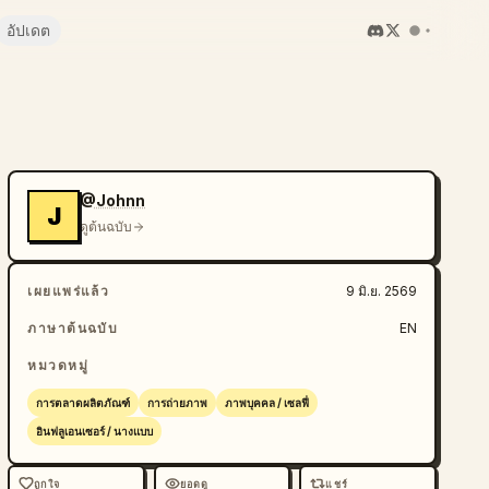
อัปเดต
@Johnn
J
ดูต้นฉบับ
เผยแพร่แล้ว
9 มิ.ย. 2569
ภาษาต้นฉบับ
EN
หมวดหมู่
การตลาดผลิตภัณฑ์
การถ่ายภาพ
ภาพบุคคล / เซลฟี่
อินฟลูเอนเซอร์ / นางแบบ
ถูกใจ
ยอดดู
แชร์