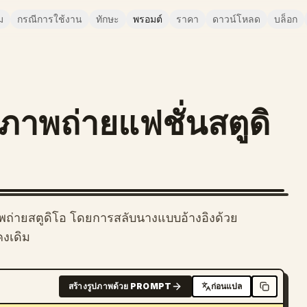
ม
กรณีการใช้งาน
ทักษะ
พรอมต์
ราคา
ดาวน์โหลด
บล็อก
าพถ่ายแฟชั่นสตูดิ
พถ่ายสตูดิโอ โดยการสลับนางแบบอ้างอิงด้วย
งเดิม
สร้างรูปภาพด้วย PROMPT
ก่อนแปล