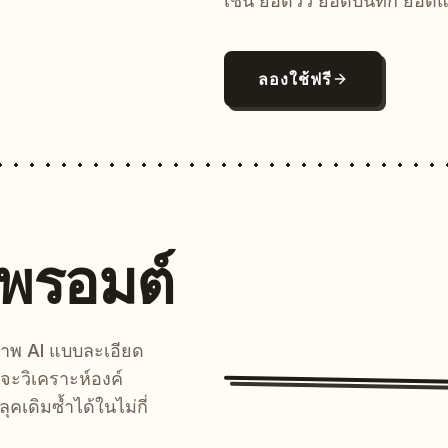
เช่น ยอดวิว ยอดบันทึก ยอดแ
ลองใช้ฟรี
นพรอมต์
์ภาพ AI แบบละเอียด
จะวิเคราะห์องค์
คเดิมซ้ำได้ในไม่กี่