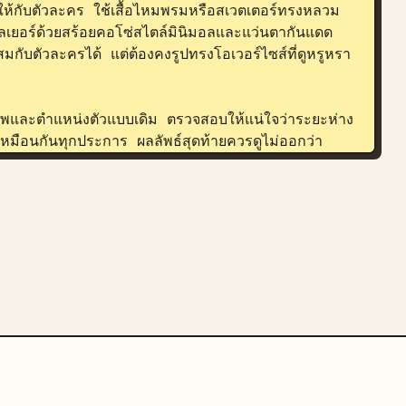
์ให้กับตัวละคร ใช้เสื้อไหมพรมหรือสเวตเตอร์ทรงหลวม
ิ เลเยอร์ด้วยสร้อยคอโซ่สไตล์มินิมอลและแว่นตากันแดด
สมกับตัวละครได้ แต่ต้องคงรูปทรงโอเวอร์ไซส์ที่ดูหรูหรา
พและตำแหน่งตัวแบบเดิม ตรวจสอบให้แน่ใจว่าระยะห่าง
มือนกันทุกประการ ผลลัพธ์สุดท้ายควรดูไม่ออกว่า
รูหรา, ภาพพอร์ตเทรตสตูดิโอแบบภาพยนตร์, สไตล์สตรี
พื้นผิวผิวหนังสมจริง, คอนทราสต์ระดับฟิล์มที่ละเอียด
อนของแสงธรรมชาติ, คุณภาพงานโฆษณาเชิงพาณิชย์, 
้ามเปลี่ยนท่าทาง การจัดเฟรม การครอปภาพ มุมมอง 
มแก้ไขอัตลักษณ์ใบหน้า สัดส่วนใบหน้า โทนสีผิว 
ผิวเรียบเนียนจนดูไม่เป็นธรรมชาติ เอฟเฟกต์ภาพวาด 