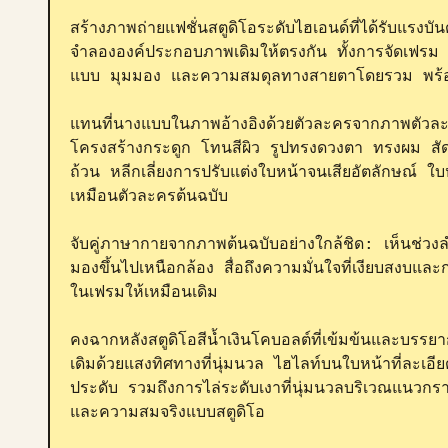
สร้างภาพถ่ายแฟชั่นสตูดิโอระดับไฮเอนด์ที่ได้รับแรงบัน
จำลององค์ประกอบภาพเดิมให้ตรงกัน ทั้งการจัดเฟรม
แบบ มุมมอง และความสมดุลทางสายตาโดยรวม พร้อม
แทนที่นางแบบในภาพอ้างอิงด้วยตัวละครจากภาพตัวละค
โครงสร้างกระดูก โทนสีผิว รูปทรงดวงตา ทรงผม สัด
ถ้วน หลีกเลี่ยงการปรับแต่งใบหน้าจนเสียอัตลักษณ์
เหมือนตัวละครต้นฉบับ

จับคู่ภาษากายจากภาพต้นฉบับอย่างใกล้ชิด: เห็นช่วง
มองขึ้นไปเหนือกล้อง สื่อถึงความมั่นใจที่เงียบสงบแ
ในเฟรมให้เหมือนเดิม

คงฉากหลังสตูดิโอสีน้ำเงินโคบอลต์ที่เข้มข้นและบรร
เดิมด้วยแสงทิศทางที่นุ่มนวล ไฮไลท์บนใบหน้าที่ละเอ
ประดับ รวมถึงการไล่ระดับเงาที่นุ่มนวลบริเวณแนวกร
และความสมจริงแบบสตูดิโอ
