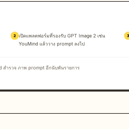
 ข้อความทับภาพ โลโก้ ลายน้ำ ตัวแบบซ้ำ หรือฟิสิกส์
เปิดแพลตฟอร์มที่รองรับ GPT Image 2 เช่น
2
YouMind แล้ววาง prompt ลงไป
nd สำรวจ ภาพ prompt อีกนับพันรายการ