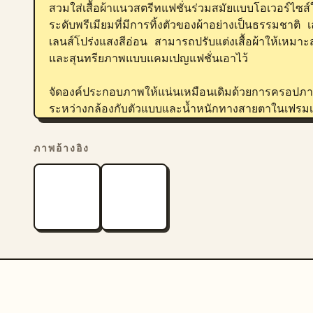
สวมใส่เสื้อผ้าแนวสตรีทแฟชั่นร่วมสมัยแบบโอเวอร์ไซส
ระดับพรีเมียมที่มีการทิ้งตัวของผ้าอย่างเป็นธรรมชาต
เลนส์โปร่งแสงสีอ่อน สามารถปรับแต่งเสื้อผ้าให้เหมาะ
และสุนทรียภาพแบบแคมเปญแฟชั่นเอาไว้

จัดองค์ประกอบภาพให้แน่นเหมือนเดิมด้วยการครอปภา
ระหว่างกล้องกับตัวแบบและน้ำหนักทางสายตาในเฟรมเห
ไม่ใช่ภาพถ่ายจากสตูดิโอจริง

ภาพอ้างอิง
ภาพถ่ายเชิงบรรณาธิการที่สมจริง, แคมเปญแฟชั่นห
ทแวร์ระดับพรีเมียม, ฉากหลังสีน้ำเงินโมโนโครมเข้ม, 
อ่อน, การเรนเดอร์เนื้อผ้าอย่างละเอียด, การลดท
ระยะชัดลึกตื้น, สุนทรียภาพแบบปกนิตยสาร

Negative Prompt:

ห้ามเปลี่ยนสีพื้นหลังหรือสภาพแวดล้อมในสตูดิโอ ห
ระยะห่างของตัวแบบ ทิศทางแสง หรือทิศทางสายตา ห้า
หรือทรงผม หลีกเลี่ยงการรีทัชที่มากเกินไป การทำให้