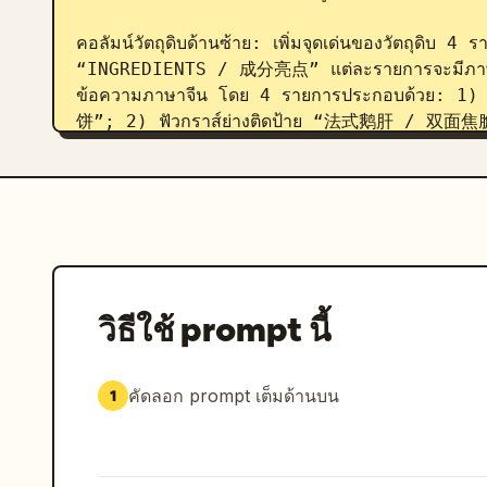
คอลัมน์วัตถุดิบด้านซ้าย: เพิ่มจุดเด่นของวัตถุดิบ 4 ร
“INGREDIENTS / 成分亮点” แต่ละรายการจะมีภาพวัตถุดิ
ข้อความภาษาจีน โดย 4 รายการประกอบด้วย: 1) 
饼”; 2) ฟัวกราส์ย่างติดป้าย “法式鹅肝 / 双面焦脆”
块菌含量≥12%”; 4) ขนมปังบริยอชติดป้าย “
แผงประโยชน์ด้านขวา: เพิ่มการ์ดแนวตั้งขอบมนส
卖点” โดยรวมแถวประโยชน์ 4 รายการพร้อมไอคอนว
“双奢食材 / 和牛 + 鹅肝”; 2) ไอคอนตะหลิวหร
重芝士 / 车达+马苏+帕森”; 4) ไอคอนกล่องสั่งก
วิธีใช้ prompt นี้
ราคาและ CTA: ใกล้กึ่งกลางด้านล่างวางแบนเนอร์ราค
ขนาดเล็กและราคาตัวใหญ่สีขาว 
89
 ตามด้วย “元 /
มนพร้อมข้อความภาษาจีนตัวหนา 
现在就堕落
 และ
คัดลอก prompt เต็มด้านบน
1
ส่วนท้าย: เพิ่มเส้นแนวนอนบางๆ ตามด้วยข้อ
索” เพิ่มแถบค้นหาสีเข้มที่เขียนว่า “Burger N” 