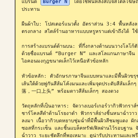
แบรนด์ 
Burger N
 โดยใช้พื้นหลังสีเบจสไตล์โฆ
ประทาน

ผืนผ้าใบ: โปสเตอร์แนวตั้ง อัตราส่วน 3:4 พื้นหลั
ตรงกลาง สไตล์ร้านอาหารแบบหรูหราแต่เข้าถึงได้ ใช
การสร้างแบรนด์ด้านบน: ที่กึ่งกลางด้านบนวางโลโก้ต
ด้วยชื่อแบรนด์ “Burger N” และสโลแกนภาษาจีน “一
ไอคอนมงกุฎขนาดเล็กไว้เหนือหัวข้อหลัก

หัวข้อหลัก: ตัวอักษรภาษาจีนแบบหนาและมีพื้นผิวขรุ
เส้นใต้ด้วยพู่กันสีส้มโค้งมนและเพิ่มจุดประดับสีส้มเล
落，一口上头” พร้อมดาวสีส้มเล็กๆ สองดวง

วัตถุหลักที่เป็นอาหาร: จัดวางเบอร์เกอร์วากิวฟัวกรา
ชาร์โคลสีดำด้านโรยงาดำ ฟัวกราส์ย่างชิ้นหนาฉ่ำวาว 
ลงมา เนื้อวากิวบดหยาบชุ่มฉ่ำที่มีพื้นผิวสีชมพูแดง 
ซอสที่กระเซ็น และชิ้นแบล็คทรัฟเฟิลฝานไว้รอบฐาน จั
ฉ่ำวาว ระยะชัดลึกที่พอเหมาะ ดูน่ารับประทานและพรี