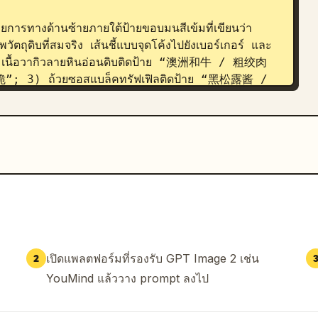
ายการทางด้านซ้ายภายใต้ป้ายขอบมนสีเข้มที่เขียนว่า 
บที่สมจริง เส้นชี้แบบจุดโค้งไปยังเบอร์เกอร์ และ
เนื้อวากิวลายหินอ่อนดิบติดป้าย “澳洲和牛 / 粗绞肉
; 3) ถ้วยซอสแบล็คทรัฟเฟิลติดป้าย “黑松露酱 / 
布里欧修面包 / 黄油比例18%”

ีครีมทางด้านขวาในหัวข้อ “PRODUCT BENEFITS / 产品
งกลมสีเข้มและข้อความภาษาจีน: 1) ไอคอนมงกุฎ 
ือมีด “现点现煎 / 出汁不压扁”; 3) ไอคอนชีส “三
ลับบ้าน “手提单盒 / 不塌不湿”

าแบบพู่กันสีน้ำตาลเข้ม เขียนคำว่า “PRICE” สีส้ม
 套” ด้านล่างเพิ่มปุ่มกระตุ้นการตัดสินใจแบบมีขอบ
ลูกศรชี้ไปทางขวา

เปิดแพลตฟอร์มที่รองรับ GPT Image 2 เช่น
2
YouMind แล้ววาง prompt ลงไป
ความส่วนท้ายภาษาจีนขนาดเล็ก: “更多美味，打开常用平台搜
พร้อมไอคอนแว่นขยาย ตามด้วยตราสัญลักษณ์/ไอคอน