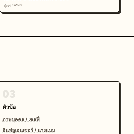
@𝟡𝟜 ᴾᴸᴬʸᶠᴼᴿᴳᴱ
03
หัวข้อ
ภาพบุคคล / เซลฟี่
อินฟลูเอนเซอร์ / นางแบบ