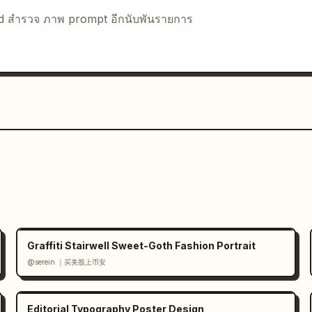
团, 大众点评 และไอคอนสไตล์แอปอาหารสีส้มขนาด
nd สำรวจ ภาพ prompt อีกนับพันรายการ
มีขนาดเล็กและเรียงชิดขอบด้านล่าง

ภาพถ่ายสินค้าที่สมจริงผสมผสานกับการออกแบบกราฟิก
 ตัวอักษรที่คมชัด พื้นผิวกระดาษที่ละเอียดอ่อน เงาที่ดู
ัตถุดิบ ไอคอน และข้อความที่ระบุไว้
Graffiti Stairwell Sweet-Goth Fashion Portrait
@serein ｜买美股上币安
Editorial Typography Poster Design