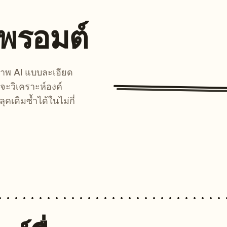
นพรอมต์
์ภาพ AI แบบละเอียด
จะวิเคราะห์องค์
คเดิมซ้ำได้ในไม่กี่