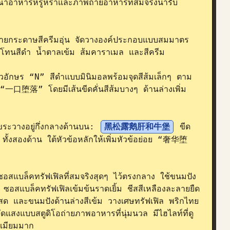
ษณาอาหารหรูหราและภาพถ่ายอาหารที่สมจริงน่ารับ
งลายกระดาษสีครีมอุ่น จัดวางองค์ประกอบแบบสมมาตร
้โทนสีดำ น้ำตาลเข้ม ส้มคาราเมล และสีครีม

ัวอักษร “N” สีดำแบบมินิมอลพร้อมจุดสีส้มเล็กๆ ตาม
口堕落” โดยมีเส้นขีดคั่นสีส้มบางๆ ด้านล่างเพิ่ม
ขระวางอยู่กึ่งกลางด้านบน: 
黑松露鹅肝和牛堡
 ขีด
็กๆ ทั้งสองด้าน ใต้หัวข้อหลักให้เพิ่มหัวข้อย่อย “奢华堕
ส์ซอสแบล็คทรัฟเฟิลที่สมจริงสุดๆ ไว้ตรงกลาง ใช้ขนมปัง
ซอสแบล็คทรัฟเฟิลเข้มข้นราดเยิ้ม ชีสสีเหลืองละลายยืด
ผักสด และขนมปังด้านล่างสีเข้ม วางเศษทรัฟเฟิล พริกไทย 
ดแสงแบบสตูดิโอถ่ายภาพอาหารที่นุ่มนวล มีไฮไลท์ที่ดู
เมียมมาก
