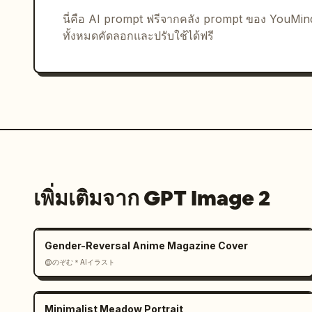
แพลตฟอร์ม 5 รายการ ได้แก่: 抖音, 小红书, 美
นี่คือ AI prompt ฟรีจากคลัง prompt ของ YouMi
เล็กหนึ่งรายการ จัดวางองค์ประกอบส่วนท้ายทั้งหมดให้
ทั้งหมดคัดลอกและปรับใช้ได้ฟรี
สไตล์ภาพ: โปสเตอร์โฆษณาอาหารจีนระดับพรีเมียม 
ที่สะอาดตา อาหารที่เป็นจุดเด่นอยู่ตรงกลางอย่างชัดเจน
มีรสนิยม ไม่มีภาพคน และไม่มีวัตถุอื่นนอกเหนือจากว
เพิ่มเติมจาก GPT Image 2
Gender-Reversal Anime Magazine Cover
@のぞむ＊AIイラスト
Minimalist Meadow Portrait