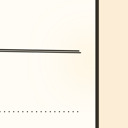
/imagine prompt: cinematic, cyberpunk s
unset, neon colors, 8k --v 6.0