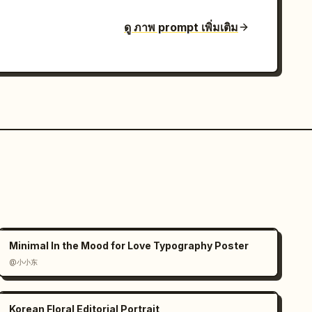
ดู ภาพ prompt เพิ่มเติม
Minimal In the Mood for Love Typography Poster
@小小东
Korean Floral Editorial Portrait