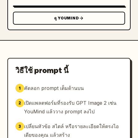
สัญลักษณ์มหาวิทยาลัยปักกิ่งบนตัวแก้ว","ลวดลายผ้าไหมที่
ละเอียดอ่อน","เครื่องประดับสีทองเหนือฐานก้าน","อักษร
จีนที่ฐานแก้วอ่านว่า 北京大学"]}],"sideMottos":
ดู YOUMIND
{"left":{"count":2,"labels":["自强不息","厚德载
物"]},"right":{"count":2,"labels":["爱国进
步","民主科学"]}} ,"lighting":"แสงทิศทางเหมือน
พระอาทิตย์ตกดินที่อบอุ่นพร้อมไฮไลท์ที่หรูหราและเงาที่นุ่ม
นวล"},"designPanel":{"emblems":
{"count":2,"labels":["ตราสัญลักษณ์ชิงหัวปี 
1911","ตราสัญลักษณ์ปักกิ่งปี 
วิธีใช้ prompt นี้
1898"]},"architectureIcons":
{"count":2,"labels":["ภาพประกอบประตูชิง
คัดลอก prompt เต็มด้านบน
1
หัว","ภาพประกอบประตูมหาวิทยาลัย
ปักกิ่ง"]},"connector":"清华大学 × 北京大
เปิดแพลตฟอร์มที่รองรับ GPT Image 2 เช่น
2
学","bodyText":"คำอธิบายภาษาจีนสั้นๆ เกี่ยวกับความ
ร่วมมือและจิตวิญญาณทางวิชาการที่มีร่วม
YouMind แล้ววาง prompt ลงไป
กัน"},"shoppingBags":{"count":2,"items":
[{"color":"ม่วง","branding":"โลโก้มหาวิทยาลัยชิง
เปลี่ยนหัวข้อ สไตล์ หรือรายละเอียดให้ตรงไอ
3
หัวและลายเส้นอาคารในสีทอง"},
เดียของคุณ แล้วสร้าง