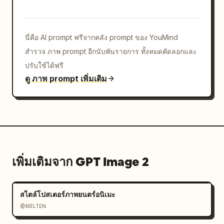
{"color":"แดง","branding":"โลโก้มหาวิทยาลัยปักกิ่ง
และลายเส้นอาคารในสีทอง"}]},"cupSleeves":
{"count":2,"items":
นี่คือ AI prompt ฟรีจากคลัง prompt ของ YouMind
[{"color":"ม่วง","graphics":"โลโก้สีทองและภาพ
สำรวจ ภาพ prompt อีกนับพันรายการ ทั้งหมดคัดลอกและ
ประกอบลายเส้นประตูชิงหัว"},
{"color":"แดง","graphics":"โลโก้สีทองและภาพ
ปรับใช้ได้ฟรี
ประกอบลายเส้นประตูมหาวิทยาลัยปักกิ่ง"}]},"mascots":
ดู ภาพ prompt เพิ่มเติม
{"style":"มาสคอตเสือสไตล์ตุ๊กตาจิบิ 3D ระดับไฮเอนด์ที่
มีดวงตาโตเป็นประกาย ขนนุ่ม และสัดส่วนแบบของเล่น
สะสม","count":2,"items":[{"name":"
清小华
","position":"ซ้าย","fur":"สีขาวลายทางสี
ลาเวนเดอร์","outfit":"ฮู้ดสีม่วงพร้อมตรา
มหาวิทยาลัย","accessories":"ดอกไม้สีม่วงบนหัว, 
เพิ่มเติมจาก GPT Image 2
หนังสือเล่มเล็กในอุ้งเท้า"},{"name":"
北小大
","position":"ขวา","fur":"สีขาวลายทางสีแดงน้ำ
ตาล","outfit":"ฮู้ดสีแดงพร้อมตรา
สไตล์โปสเตอร์ภาพยนตร์อนิเมะ
มหาวิทยาลัย","accessories":"หมวกสีแดงพร้อมตัวอักษร 
@MELTEN
P, หนังสือเล่มเล็กในอุ้งเท้า"}]},"giftSet":
{"count":2,"contents":["แก้วสีม่วง","แก้วสี