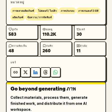
หมวดหมู่
ล่างขวา","count":3,"labels":["กล่องเปิดพร้อมแก้ว 2 
ใบ","กล่องนอกแบบปิด","ถาดรองด้าน
การตลาดผลิตภัณฑ์
โปสเตอร์ / ใบปลิว
ภาพประกอบ
ภาพเรนเดอร์ 3 มิติ
ใน"]}],"countTotalDiscreteProducts":14},"hero
ผลิตภัณฑ์
ข้อความ / การจัดพิมพ์
":{"scene":"แก้วไวน์หรูหราสองใบวางเคียงข้างกันบนพื้น
ผิวสะท้อนแสงเงางาม โดยมีฉากหลังเป็นภาพมหาวิทยาลัยที่
ถูกใจ
ยอดดู
แชร์
583
110.2K
30
เบลออย่างนุ่มนวล","backgroundElements":
{"count":2,"labels":["ประตูมหาวิทยาลัยหินสีอ่อนอัน
โดดเด่นทางด้านซ้าย","อาคารเรียนสไตล์ศาลาจีนดั้งเดิม
ความคิดเห็น
บันทึก
อ้างอิง
48
260
11
ทางด้านขวา"]},"products":[{"name":"Tsinghua 
goblet","position":"ซ้าย","bodyColor":"
แชร์
royal purple
","material":"เคลือบผิวแบบมีเท็กซ์
เจอร์พร้อมก้านและขอบโลหะสีทอง","details":["ตรา
สัญลักษณ์มหาวิทยาลัยชิงหัวบนตัวแก้ว","ลวดลายผ้าไหมที่
ละเอียดอ่อน","เครื่องประดับสีทองเหนือฐานก้าน","อักษร
Go beyond generating ภาพ
จีนที่ฐานแก้วอ่านว่า 清华大学"]},{"name":"Peking 
goblet","position":"ขวา","bodyColor":"
Collect materials, process them, generate
oxblood red
","material":"เคลือบผิวแบบมีเท็กซ์
finished work, and distribute it from one AI
เจอร์พร้อมก้านและขอบโลหะสีทอง","details":["ตรา
workspace.