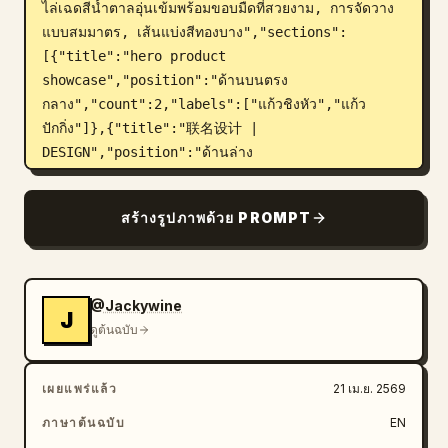
ไล่เฉดสีน้ำตาลอุ่นเข้มพร้อมขอบมืดที่สวยงาม, การจัดวาง
แบบสมมาตร, เส้นแบ่งสีทองบาง","sections":
[{"title":"hero product 
showcase","position":"ด้านบนตรง
กลาง","count":2,"labels":["แก้วชิงหัว","แก้ว
ปักกิ่ง"]},{"title":"联名设计 | 
DESIGN","position":"ด้านล่าง
ซ้าย","count":3,"labels":["ตราสัญลักษณ์
รวม","ไอคอนลายเส้นประตูชิงหัว","ไอคอนลายเส้นประตู
สร้างรูปภาพด้วย PROMPT
มหาวิทยาลัยปักกิ่ง"]},{"title":"联名包装袋 | 
SHOPPING BAG","position":"ด้านล่างตรง
กลาง","count":2,"labels":["ถุงช้อปปิ้งสีม่วง","ถุง
ช้อปปิ้งสีแดง"]},{"title":"联名杯套 | CUP 
@Jackywine
J
SLEEVE","position":"ด้านล่าง
ดูต้นฉบับ
ขวา","count":2,"labels":["ปลอกสวมแก้วสี
ม่วง","ปลอกสวมแก้วสีแดง"]},{"title":"联名吉祥物 
เผยแพร่แล้ว
21 เม.ย. 2569
| MASCOT","position":"ด้านล่างซ้ายถึงตรง
กลาง","count":2,"labels":["ชิงเสี่ยวหัว","เป่ยเสี่ยว
ภาษาต้นฉบับ
EN
ต้า"]},{"title":"gift box set","position":"ด้าน