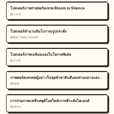
แดง"],"packaging":"กล่องของขวัญสีม่วงเข้มหรูหรา
โปสเตอร์ภาพถ่ายพอร์ตเทรต Bloom in Silence
พร้อมปั๊มฟอยล์ทองคอลแลปส์, ลายเส้นสถาปัตยกรรม
@小小东
มหาวิทยาลัย และถาดรองด้านในที่พอดีกับ
สินค้า"},"rendering":"โปสเตอร์เชิงพาณิชย์ที่มีราย
ละเอียดสูง, การพิมพ์ที่ไร้ที่ติ, วัสดุที่สมจริง, คุณภาพภาพ
โปสเตอร์สำนวนจีนโบราณรูปกระดิ่ง
จำลองผลิตภัณฑ์ระดับพรีเมียม, ความสมมาตรที่สมดุล, 
@楊哥 | Yang Onchain
งานโฆษณาที่ขัดเกลามาอย่างดี"}
โปสเตอร์ภาพเฉลิมฉลองในโอกาสพิเศษ
@小小东
ภาพพอร์ตเทรตหญิงสาวในชุดผ้าซาตินสีแดงท่ามกลางแสงแดด
@Aqsa
การถ่ายภาพแฟชั่นสตูดิโอสไตล์เกาหลีระดับไฮเอนด์
@Johnn