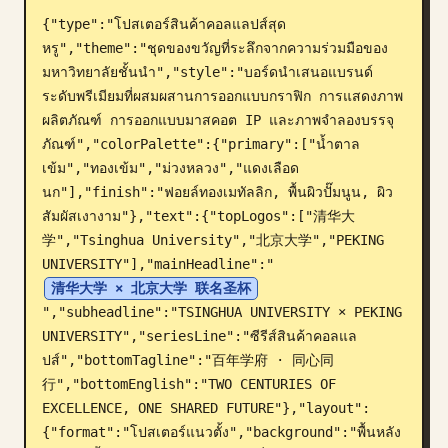
{"type":"โปสเตอร์สินค้าคอลแลปส์สุด
บล็อก
หรู","theme":"ชุดของขวัญที่ระลึกจากความร่วมมือของ
มหาวิทยาลัยชั้นนำ","style":"บอร์ดนำเสนอแบรนด์
อัปเดต
ระดับพรีเมียมที่ผสมผสานการออกแบบกราฟิก การแสดงภาพ
ผลิตภัณฑ์ การออกแบบมาสคอต IP และภาพจำลองบรรจุ
ภัณฑ์","colorPalette":{"primary":["น้ำตาล
เข้ม","ทองเข้ม","ม่วงหลวง","แดงเลือด
นก"],"finish":"ฟอยล์ทองเมทัลลิก, พื้นผิวปั๊มนูน, ผิว
สัมผัสเงางาม"},"text":{"topLogos":["清华大
学","Tsinghua University","北京大学","PEKING 
UNIVERSITY"],"mainHeadline":"
清华大学 × 北京大学 联名圣杯
","subheadline":"TSINGHUA UNIVERSITY × PEKING 
UNIVERSITY","seriesLine":"ซีรีส์สินค้าคอลแล
ปส์","bottomTagline":"百年学府 · 同心同
行","bottomEnglish":"TWO CENTURIES OF 
EXCELLENCE, ONE SHARED FUTURE"},"layout":
{"format":"โปสเตอร์แนวตั้ง","background":"พื้นหลัง