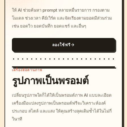
ให้ AI ช่วยค้นหา prompt หลายหมื่นรายการ กรองตาม
โมเดล ช่วงเวลา คีย์เวิร์ด และจัดเรียงตามยอดมีส่วนร่วม
เช่น ยอดวิว ยอดบันทึก ยอดแชร์ และอื่นๆ
ลองใช้ฟรี
เครื่องมือด้านภาพ
รูปภาพเป็นพรอมต์
/imagine prompt: cinemati
เปลี่ยนรูปภาพใดก็ได้ให้เป็นพรอมต์ภาพ AI แบบละเอียด
c, cyberpunk sunset, neon
เครื่องมือแปลงรูปภาพเป็นพรอมต์ฟรีจะวิเคราะห์องค์
colors, 8k --v 6.0
ประกอบ สไตล์ และแสง ให้คุณสร้างลุคเดิมซ้ำได้ในไม่กี่
วินาที