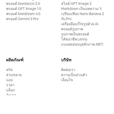
พรอมต์ Seedance 2.0
สไลด์ GPT Image 2
พรอมต์ GPT Image 1.5
Markdown เป็นบทความ 𝕏
พรอมต์ Seedream 4.5
เปรียบเทียบ Nano Banana 2
พรอมต์ Gemini 3 Pro
กับ Pro
เครื่องมือแก้ไขรูปด้วย AI
พรอมต์รูปภาพ
รูปภาพเป็นพรอมต์
โค้ชอาชีพ Lenny
แบบทดสอบบุคลิกภาพ ABTI
ผลิตภัณฑ์
บริษัท
สกิล
ติดต่อเรา
ส่วนขยาย
ความเป็นส่วนตัว
แอป
เงื่อนไข
ราคา
บล็อก
อัปเดต