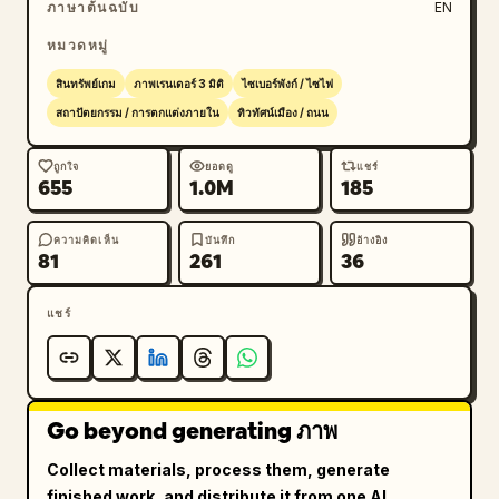
ภาษาต้นฉบับ
EN
หมวดหมู่
สินทรัพย์เกม
ภาพเรนเดอร์ 3 มิติ
ไซเบอร์พังก์ / ไซไฟ
สถาปัตยกรรม / การตกแต่งภายใน
ทิวทัศน์เมือง / ถนน
ถูกใจ
ยอดดู
แชร์
655
1.0M
185
ความคิดเห็น
บันทึก
อ้างอิง
81
261
36
แชร์
Go beyond generating ภาพ
Collect materials, process them, generate
finished work, and distribute it from one AI