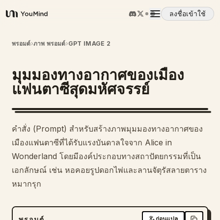
ลงชื่อเข้าใช้
YouMind
ภาพรวม
พรอมต์
›
ภาพ พรอมต์
›
GPT IMAGE 2
มุมมองทางอากาศของเมือง
กรณีการใช้งาน
แฟนตาซีสุดมหัศจรรย์
ทักษะ
คำสั่ง (Prompt) สำหรับสร้างภาพมุมมองทางอากาศของ
พรอมต์
เมืองแฟนตาซีที่ได้รับแรงบันดาลใจจาก Alice in
Wonderland โดยมีองค์ประกอบทางสถาปัตยกรรมที่เป็น
เอกลักษณ์ เช่น หอคอยรูปดอกไพ่และลานจัตุรัสลายตาราง
ราคา
หมากรุก
ดาวน์โหลด
พรอมต์
ก่อนแปล