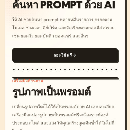
ค้นหา PROMPT ด้วย AI
ให้ AI ช่วยค้นหา prompt หลายหมื่นรายการ กรองตาม
โมเดล ช่วงเวลา คีย์เวิร์ด และจัดเรียงตามยอดมีส่วนร่วม
เช่น ยอดวิว ยอดบันทึก ยอดแชร์ และอื่นๆ
ลองใช้ฟรี
เครื่องมือด้านภาพ
รูปภาพเป็นพรอมต์
/imagine prompt: cinemati
เปลี่ยนรูปภาพใดก็ได้ให้เป็นพรอมต์ภาพ AI แบบละเอียด
c, cyberpunk sunset, neon
เครื่องมือแปลงรูปภาพเป็นพรอมต์ฟรีจะวิเคราะห์องค์
colors, 8k --v 6.0
ประกอบ สไตล์ และแสง ให้คุณสร้างลุคเดิมซ้ำได้ในไม่กี่