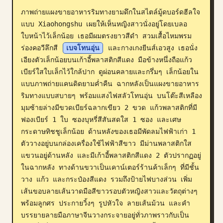
ภาพถ่ายแผงขายอาหารริมทางยามดึกในสไตล์มู้ดบอร์ดฮีลใจ
บล็อก
แบบ Xiaohongshu เผยให้เห็นหญิงสาวนั่งอยู่โดยเบลอ
ใบหน้าไว้เล็กน้อย เธอมีผมตรงยาวสีดำ สวมเสื้อไหมพรม
อัปเดต
ร่องคอวีลึกสี 
เบจโทนอุ่น
 และกางเกงยีนส์เอวสูง เธอนั่ง
เอียงตัวเล็กน้อยบนเก้าอี้พลาสติกสีแดง มือข้างหนึ่งถือแก้ว
เบียร์ใสใบเล็กไว้ใกล้ปาก ดูผ่อนคลายและกรึ่มๆ เล็กน้อยใน
แบบภาพถ่ายแคนดิดยามค่ำคืน ฉากหลังเป็นแผงขายอาหาร
ริมทางแบบสบายๆ พร้อมแสงไฟสลัวโทนอุ่น บนโต๊ะสีเหลือง
มุมซ้ายล่างมีขวดเบียร์ฉลากเขียว 2 ขวด แก้วพลาสติกที่มี
ฟองเบียร์ 1 ใบ ซองบุหรี่สีสันสดใส 1 ซอง และเศษ
กระดาษทิชชูเล็กน้อย ด้านหลังของเธอมีพัดลมไฟฟ้าเก่า 1 
ตัววางอยู่บนกล่องเครื่องใช้ไฟฟ้าสีขาว มีม่านพลาสติกใส
แขวนอยู่ด้านหลัง และมีเก้าอี้พลาสติกสีแดง 2 ตัวปรากฏอยู่
ในฉากหลัง ทางด้านขวาเป็นเคาน์เตอร์ร้านค้าเล็กๆ ที่มีชั้น
วาง แก้ว และกระป๋องสีแดง รวมถึงป้ายไฟบางส่วน เพิ่ม
เส้นขอบลายเส้นวาดมือสีขาวรอบตัวหญิงสาวและวัตถุต่างๆ 
พร้อมลูกศร ประกายวิ้งๆ รูปหัวใจ ลายเส้นม้วน และคำ
บรรยายลายมือภาษาจีนวางกระจายอยู่ทั่วภาพราวกับเป็น