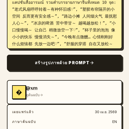
แคปชั่นสื่ออารมณ์ รวมคำบรรยายภาษาจีนทั้งหมด 10 จุด: 
“老式风扇呼呼转着～有种怀旧感♡”, “塑胶布帘隔开的小
空间 反而更有安全感～”, “路边小摊 人间烟火气 最抚慰
人心～”, “冰凉的啤酒 苦中带甘～ 越喝越放松！”, “小
口慢慢喝～ 让自己 稍微放空一下♡”, “杯子里的泡泡 像
小小的快乐 慢慢消失～”, “今晚有点微醺… 心情刚刚好 
什么烦恼都 先放一边吧♡”, “舒服的穿搭 自在又放松～ 
做自己最重要♡”, “高腰牛仔裤 修饰比例 也很有安全
感！”, และคำบรรยายในกรอบรูปเมฆขนาดใหญ่ที่มุมซ้าย
สร้างรูปภาพด้วย PROMPT
ล่างว่า “生活偶尔需要 一点微醺的小确幸～ 今天也要好
好爱自己♡” ใช้โทนภาพเหมือนถ่ายจากมือถือที่มีคอนทราสต์
แบบภาพยนตร์ ไฮไลท์เงางามบนผิวและเส้นผม องค์
ประกอบภาพที่ดูใกล้ชิด บรรยากาศยามค่ำคืนริมถนนที่อบอุ่น 
@𝕩𝕞
�
และงานภาพที่คมชัดแบบนิตยสาร คงข้อความลายมือสีขาว
ดูต้นฉบับ
สว่างที่อ่านง่ายและกลมกลืนไปกับภาพอย่างเป็นธรรมชาติ
เผยแพร่แล้ว
30 เม.ย. 2569
ภาษาต้นฉบับ
EN