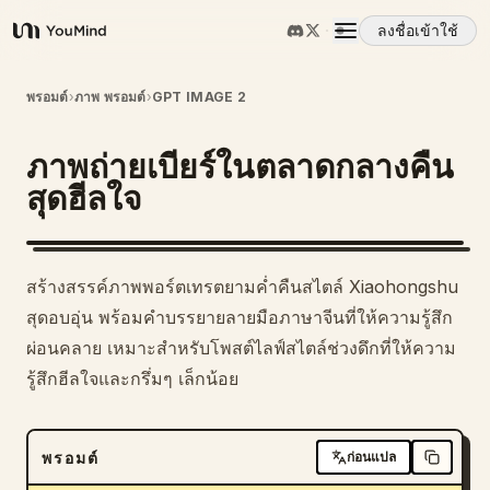
ลงชื่อเข้าใช้
YouMind
ภาพรวม
พรอมต์
›
ภาพ พรอมต์
›
GPT IMAGE 2
ภาพถ่ายเบียร์ในตลาดกลางคืน
กรณีการใช้งาน
สุดฮีลใจ
ทักษะ
สร้างสรรค์ภาพพอร์ตเทรตยามค่ำคืนสไตล์ Xiaohongshu
พรอมต์
สุดอบอุ่น พร้อมคำบรรยายลายมือภาษาจีนที่ให้ความรู้สึก
ผ่อนคลาย เหมาะสำหรับโพสต์ไลฟ์สไตล์ช่วงดึกที่ให้ความ
รู้สึกฮีลใจและกรึ่มๆ เล็กน้อย
ราคา
ดาวน์โหลด
พรอมต์
ก่อนแปล