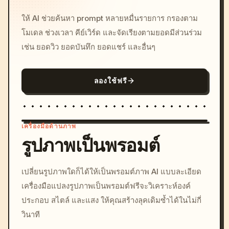
ให้ AI ช่วยค้นหา prompt หลายหมื่นรายการ กรองตาม
โมเดล ช่วงเวลา คีย์เวิร์ด และจัดเรียงตามยอดมีส่วนร่วม
เช่น ยอดวิว ยอดบันทึก ยอดแชร์ และอื่นๆ
ลองใช้ฟรี
เครื่องมือด้านภาพ
รูปภาพเป็นพรอมต์
/imagine prompt: cinemati
เปลี่ยนรูปภาพใดก็ได้ให้เป็นพรอมต์ภาพ AI แบบละเอียด
c, cyberpunk sunset, neon
เครื่องมือแปลงรูปภาพเป็นพรอมต์ฟรีจะวิเคราะห์องค์
colors, 8k --v 6.0
ประกอบ สไตล์ และแสง ให้คุณสร้างลุคเดิมซ้ำได้ในไม่กี่
วินาที