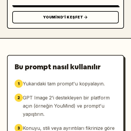
YOUMIND’I KEŞFET
Bu prompt nasıl kullanılır
Yukarıdaki tam prompt'u kopyalayın.
1
GPT Image 2'i destekleyen bir platform
2
açın (örneğin YouMind) ve prompt'u
yapıştırın.
Konuyu, stili veya ayrıntıları fikrinize göre
3