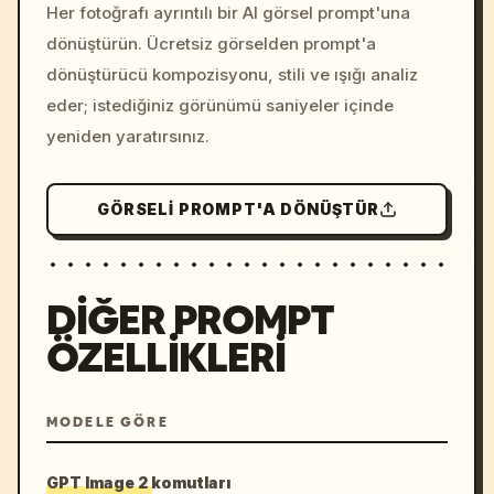
colors, 8k --v 6.0
Her fotoğrafı ayrıntılı bir AI görsel prompt'una
dönüştürün. Ücretsiz görselden prompt'a
dönüştürücü kompozisyonu, stili ve ışığı analiz
eder; istediğiniz görünümü saniyeler içinde
yeniden yaratırsınız.
GÖRSELI PROMPT'A DÖNÜŞTÜR
DIĞER PROMPT
ÖZELLIKLERI
MODELE GÖRE
GPT Image 2 komutları