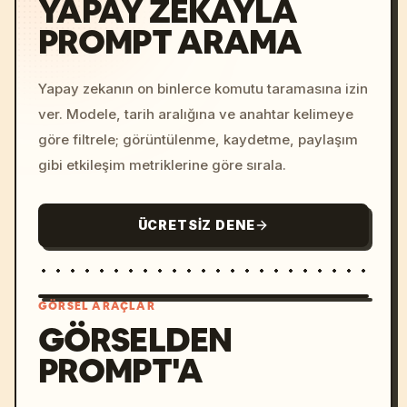
YAPAY ZEKAYLA
PROMPT ARAMA
Yapay zekanın on binlerce komutu taramasına izin
ver. Modele, tarih aralığına ve anahtar kelimeye
göre filtrele; görüntülenme, kaydetme, paylaşım
gibi etkileşim metriklerine göre sırala.
ÜCRETSIZ DENE
GÖRSEL ARAÇLAR
GÖRSELDEN
PROMPT'A
/imagine prompt: cinemati
c, cyberpunk sunset, neon