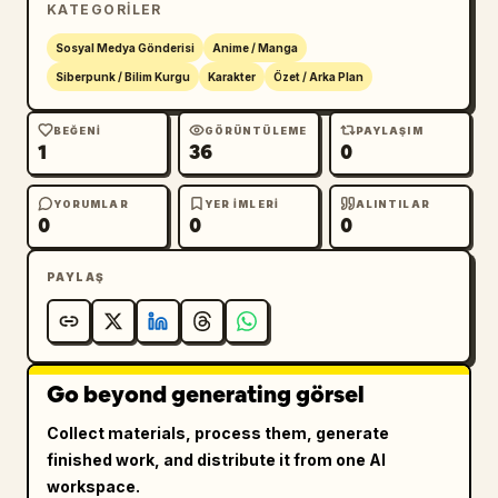
KATEGORILER
Sosyal Medya Gönderisi
Anime / Manga
Siberpunk / Bilim Kurgu
Karakter
Özet / Arka Plan
BEĞENI
GÖRÜNTÜLEME
PAYLAŞIM
1
36
0
YORUMLAR
YER IMLERI
ALINTILAR
0
0
0
PAYLAŞ
Go beyond generating görsel
Collect materials, process them, generate
finished work, and distribute it from one AI
workspace.