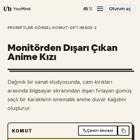
Oturum aç
YouMind
Genel Bakış
PROMPTLAR
›
GÖRSEL KOMUT
›
GPT IMAGE 2
Monitörden Dışarı Çıkan
Kullanım Senaryoları
Anime Kızı
Beceriler
Dağınık bir sanat stüdyosunda, cam kırıkları
İstemler
arasında bilgisayar ekranından dışarı fırlayan gümüş
saçlı bir karakterin sinematik anime duvar kağıdını
oluşturur.
Fiyatlandırma
İndir
KOMUT
Çeviri öncesi