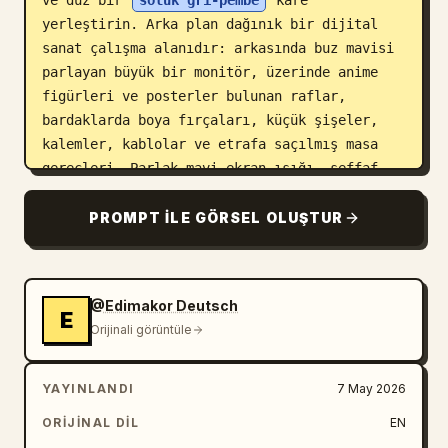
ve düz bir 
soluk gri-pembe
 kare 
yerleştirin. Arka plan dağınık bir dijital 
sanat çalışma alanıdır: arkasında buz mavisi 
parlayan büyük bir monitör, üzerinde anime 
figürleri ve posterler bulunan raflar, 
bardaklarda boya fırçaları, küçük şişeler, 
kalemler, kablolar ve etrafa saçılmış masa 
gereçleri. Parlak mavi ekran ışığı, şeffaf 
cam parçaları üzerinde parıldayan yansımalar, 
sığ alan derinliği, en yakındaki kırıklarda 
PROMPT ILE GÖRSEL OLUŞTUR
ve uzanan elde hareket bulanıklığı, ultra 
detaylı saç telleri, parlak kumaş dokusu, 
gerçekçi stüdyo dağınıklığı, dinamik 
@Edimakor Deutsch
perspektif ve 1152×768 çözünürlüğünde 16:9 
E
Orijinali görüntüle
masaüstü duvar kağıdı kompozisyonu kullanın. 
Genel atmosfer: sürreal, enerjik ve 
sürükleyici; sanki anime karakteri dijital 
YAYINLANDI
7 May 2026
ekrandan gerçek dünyaya kaçıyormuş gibi.
ORIJINAL DIL
EN