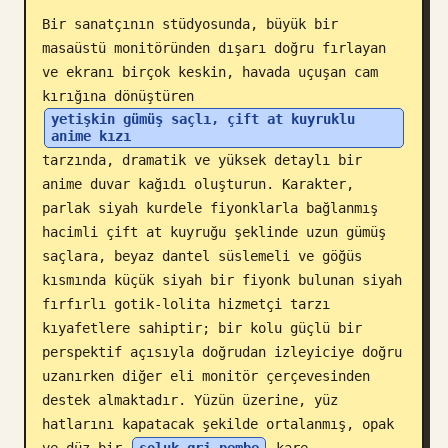
Bir sanatçının stüdyosunda, büyük bir 
Blog
masaüstü monitöründen dışarı doğru fırlayan 
ve ekranı birçok keskin, havada uçuşan cam 
Güncellemeler
kırığına dönüştüren 
yetişkin gümüş saçlı, çift at kuyruklu 
anime kızı
tarzında, dramatik ve yüksek detaylı bir 
anime duvar kağıdı oluşturun. Karakter, 
parlak siyah kurdele fiyonklarla bağlanmış 
hacimli çift at kuyruğu şeklinde uzun gümüş 
saçlara, beyaz dantel süslemeli ve göğüs 
kısmında küçük siyah bir fiyonk bulunan siyah 
fırfırlı gotik-lolita hizmetçi tarzı 
kıyafetlere sahiptir; bir kolu güçlü bir 
perspektif açısıyla doğrudan izleyiciye doğru 
uzanırken diğer eli monitör çerçevesinden 
destek almaktadır. Yüzün üzerine, yüz 
hatlarını kapatacak şekilde ortalanmış, opak 