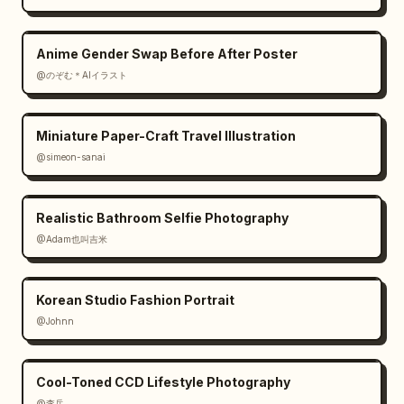
Anime Gender Swap Before After Poster
@のぞむ＊AIイラスト
Miniature Paper-Craft Travel Illustration
@simeon-sanai
Realistic Bathroom Selfie Photography
@Adam也叫吉米
Korean Studio Fashion Portrait
@Johnn
Cool-Toned CCD Lifestyle Photography
@李岳