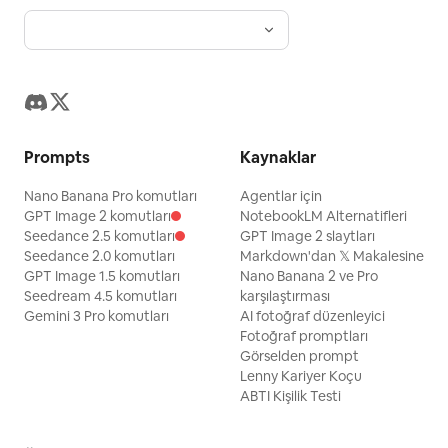
Prompts
Kaynaklar
Nano Banana Pro komutları
Agentlar için
GPT Image 2 komutları
NotebookLM Alternatifleri
Seedance 2.5 komutları
GPT Image 2 slaytları
Seedance 2.0 komutları
Markdown'dan 𝕏 Makalesine
GPT Image 1.5 komutları
Nano Banana 2 ve Pro
Seedream 4.5 komutları
karşılaştırması
Gemini 3 Pro komutları
AI fotoğraf düzenleyici
Fotoğraf promptları
Görselden prompt
Lenny Kariyer Koçu
ABTI Kişilik Testi