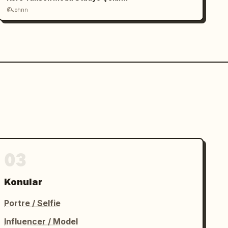
@Johnn
03
Konular
Portre / Selfie
Influencer / Model