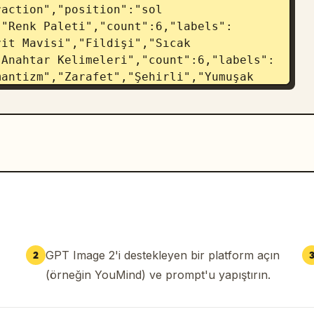
action","position":"sol 
:"Renk Paleti","count":6,"labels":
it Mavisi","Fildişi","Sıcak 
 Anahtar Kelimeleri","count":6,"labels":
antizm","Zarafet","Şehirli","Yumuşak 
Silüet Dili","count":6,"labels":["Hafif 
geniş","Bel vurgulu","Uzun 
"Doku Çıkarımı","count":5,"labels":
 Dökümlü","Hafif Yapı"]},
["Lotus Nakışı","Mavi-Beyaz 
peler","Rattan Dokusu"]}]},{"title":"3-
ount":3,"looks":
 Hero Look","model":"V yaka, belden 
 desenli dökümlü maksi elbise giyen, 
 bantlı topuklu ayakkabı ve mavi emaye 
GPT Image 2'i destekleyen bir platform açın
2
llets":["Porselen mavisi çiçekli maksi 
(örneğin YouMind) ve prompt'u yapıştırın.
 küpeler"],"analysis_box":"Look 01 
ren görsel odak noktası."},
Work Look","model":"Lacivert 