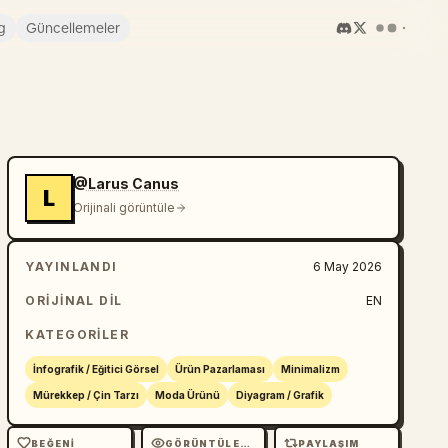
g
Güncellemeler
@Larus Canus
L
Orijinali görüntüle
YAYINLANDI
6 May 2026
ORIJINAL DIL
EN
KATEGORILER
İnfografik / Eğitici Görsel
Ürün Pazarlaması
Minimalizm
Mürekkep / Çin Tarzı
Moda Ürünü
Diyagram / Grafik
BEĞENI
GÖRÜNTÜLEME
PAYLAŞIM