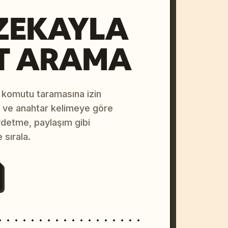
ZEKAYLA
T ARAMA
 komutu taramasına izin
na ve anahtar kelimeye göre
ydetme, paylaşım gibi
 sırala.