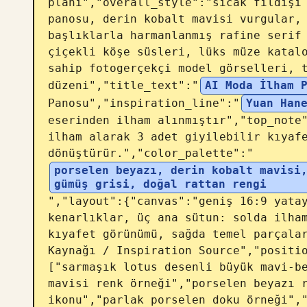
planı","overall_style":"sıcak fildişi 
panosu, derin kobalt mavisi vurgular, 
başlıklarla harmanlanmış rafine serif 
çiçekli köşe süsleri, lüks müze katalo
sahip fotogerçekçi model görselleri, t
düzeni","title_text":"
AI Moda İlham 
Panosu","inspiration_line":"
Yuan Han
eserinden ilham alınmıştır","top_note"
ilham alarak 3 adet giyilebilir kıyafe
dönüştürür.","color_palette":"
porselen beyazı, derin kobalt mavisi,
gümüş grisi, doğal rattan rengi
","layout":{"canvas":"geniş 16:9 yatay
kenarlıklar, üç ana sütun: solda ilham
kıyafet görünümü, sağda temel parçalar
Kaynağı / Inspiration Source","positi
["sarmaşık lotus desenli büyük mavi-be
mavisi renk örneği","porselen beyazı r
ikonu","parlak porselen doku örneği",