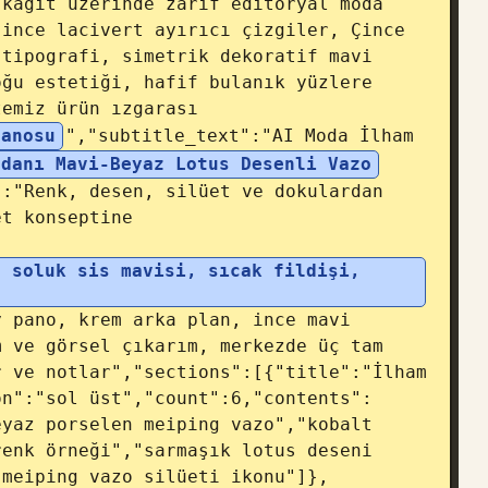
kağıt üzerinde zarif editoryal moda 
ince lacivert ayırıcı çizgiler, Çince 
tipografi, simetrik dekoratif mavi 
ğu estetiği, hafif bulanık yüzlere 
emiz ürün ızgarası 
Panosu
","subtitle_text":"AI Moda İlham 
edanı Mavi-Beyaz Lotus Desenli Vazo
:"Renk, desen, silüet ve dokulardan 
t konseptine 
 soluk sis mavisi, sıcak fildişi, 
 pano, krem arka plan, ince mavi 
 ve görsel çıkarım, merkezde üç tam 
 ve notlar","sections":[{"title":"İlham 
on":"sol üst","count":6,"contents":
yaz porselen meiping vazo","kobalt 
enk örneği","sarmaşık lotus deseni 
"meiping vazo silüeti ikonu"]},