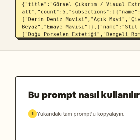
{"title":"Görsel Çıkarım / Visual Extr
alt","count":5,"subsections":[{"name"
["Derin Deniz Mavisi","Açık Mavi","Çiv
Beyaz","Emaye Mavisi"]},{"name":"Stil
["Doğu Porselen Estetiği","Dengeli Rom
Işıltı","Giyilebilir Lüks"]},{"name":"
A-Kesim","Dar Kesim","Üstte dar altta 
çizgiler","Uzun etek boyu"]},{"name":
["Saten","Tencel","Mat Seramik","İpek
{"name":"Detaylar","count":5,"labels":
Şeritler","Sırlı Parlaklık","Emaye Kü
Look Stil Planı","position":"orta","c
Bu prompt nasıl kullanılır
[{"number":"01","label":"Ana Görünüm /
bağlamalı, porselen mavisi-beyaz çiçek
kobalt şeritli beyaz kısa ceket, beyaz
Yukarıdaki tam prompt'u kopyalayın.
1
küpelerle tamamlanmış kadın model","bu
elbise","Beyaz kısa ceket","Mavi emaye
Analizi: Porselen estetiğini güçlendi
{"number":"02","label":"İş Görünümü / 