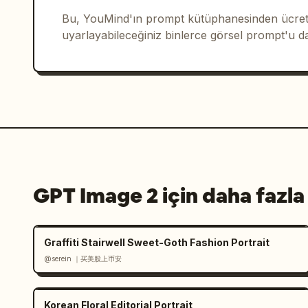
yapılandırılmış ipek bluz, yüksek bell
Bu, YouMind'ın prompt kütüphanesinden ücrets
kemer, lacivert-beyaz makosenler ve ko
uyarlayabileceğiniz binlerce görsel prompt'u d
profesyonel ofis stili","bullets":["La
düz kesim pantolon","Mavi-beyaz makose
Gösterişi azaltıp porselenin yapısal 
{"number":"03","label":"Randevu Görünü
mavi-beyaz porselen çiçek desenli midi
beyaz bilekten bağlamalı sandaletler v
stil","bullets":["Mavi-beyaz çiçekli m
ince bantlı sandaletler"],"analysis_bo
ve hafif silüetle zarif bir hava yarat
GPT Image 2 için daha fazla
Parçalar","position":"sağ üst","count"
elbise","Beyaz kısa ceket","Yapılandır
mini çanta","Emaye küpeler"]},{"title"
Graffiti Stairwell Sweet-Goth Fashion Portrait
orta","count":5,"labels":["İşe Gidiş",
@serein ｜买美股上币安
Etkinlik","Şehir Gezisi"]},{"title":"S
alt","count":4,"notes":["Yüksek bel i
beyaz uyumuyla bütünlük sağlayın","Dok
Korean Floral Editorial Portrait