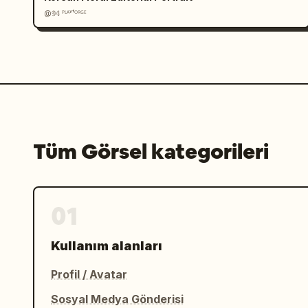
eşleştirin","Aksesuarlarla stili tamam
@𝟡𝟜 ᴾᴸᴬʸᶠᴼᴿᴳᴱ
mavisi sarmaşık lotus desenli, parlak 
içinde büyük mavi-beyaz porselen meipi
illüstrasyonu","models":"yüzleri kasıt
fotogerçekçi kadın model, moda kataloğ
üzerinde tam boy stüdyo çekimi","right
altı izole kıyafet ve aksesuar illüstr
çiçekli elbise, mavi şeritli beyaz kıs
pantolon, rattan mini çanta, kobalt ma
Tüm Görsel kategorileri
plan, eserin birebir kopyası değil; re
estetik ve giyilebilir bir moda öneris
halidir.","customization_focus":"
Yuan dönemi mavi-beyaz lotus desenli
01
kıyafet ve altı temel parçadan oluşan,
profesyonel bir moda konsept sayfası 
Kullanım alanları
Profil / Avatar
Sosyal Medya Gönderisi