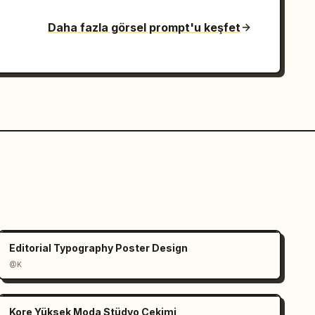
Daha fazla görsel prompt'u keşfet
Editorial Typography Poster Design
@K
Kore Yüksek Moda Stüdyo Çekimi