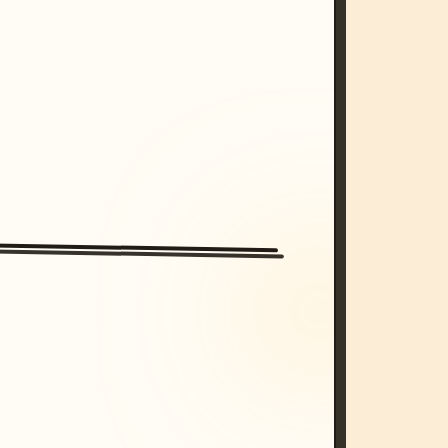
/imagine prompt: cinematic, cyberpunk s
unset, neon colors, 8k --v 6.0