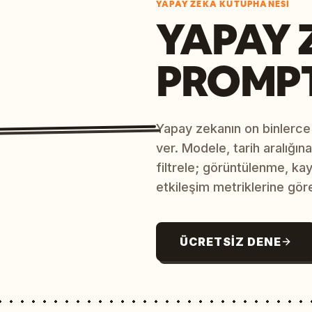
YAPAY ZEKÂ KÜTÜPHANESI
YAPAY 
PROMP
Yapay zekanın on binlerce
ver. Modele, tarih aralığı
filtrele; görüntülenme, ka
etkileşim metriklerine göre
ÜCRETSIZ DENE