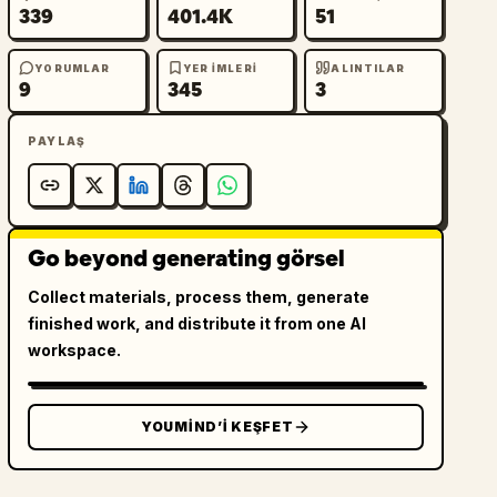
339
401.4K
51
YORUMLAR
YER IMLERI
ALINTILAR
9
345
3
PAYLAŞ
Go beyond generating görsel
Collect materials, process them, generate
finished work, and distribute it from one AI
workspace.
YOUMIND’I KEŞFET