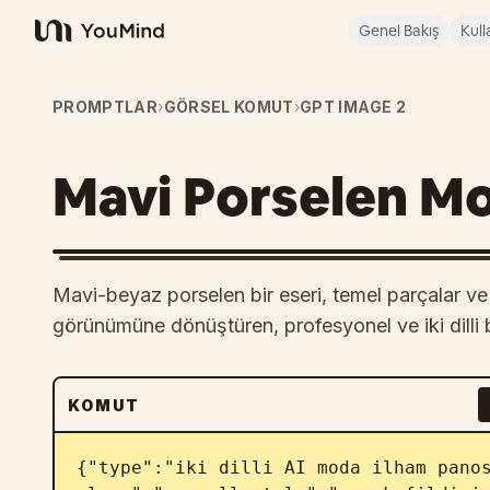
Genel Bakış
Kull
YouMind
PROMPTLAR
›
GÖRSEL KOMUT
›
GPT IMAGE 2
Mavi Porselen M
Mavi-beyaz porselen bir eseri, temel parçalar ve gö
görünümüne dönüştüren, profesyonel ve iki dilli
KOMUT
{"type":"iki dilli AI moda ilham panos