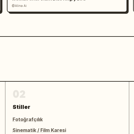
layın"]}]},"artifact_rendering":"kobalt 
@Alina Ai
seramik yansımalı, çerçeveli kart 
ng vazo 
lı olarak hafif bulanıklaştırılmış üç 
u ışıklandırması, açık nötr arka plan 
_product_grid":"üç görünümle eşleşen 
asyonundan oluşan iki sütunlu ızgara: 
a ceket, lacivert bluz, fildişi 
visi emaye küpeler","footer_text":"Bu 
nk, desen, silüet ve doku dilinin 
ine dönüştürülmüş 
 meiping vazo
 eserinden ilham alan, üç 
02
 premium Çin müzesi editoryal tarzında 
oluşturun."}
Stiller
Fotoğrafçılık
Sinematik / Film Karesi