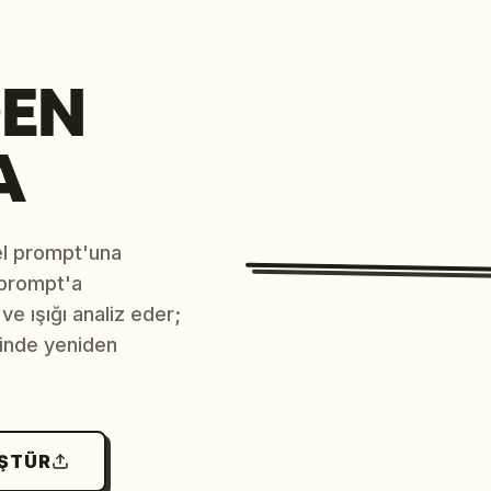
EN
A
sel prompt'una
 prompt'a
e ışığı analiz eder;
çinde yeniden
ÜŞTÜR