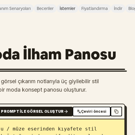
anım Senaryoları
Beceriler
İstemler
Fiyatlandırma
İndir
Blo
oda İlham Panosu
rsel çıkarım notlarıyla üç giyilebilir stil
 bir moda konsept panosu oluşturur.
PROMPT ILE GÖRSEL OLUŞTUR
Çeviri öncesi
u / müze eserinden kıyafete stil 