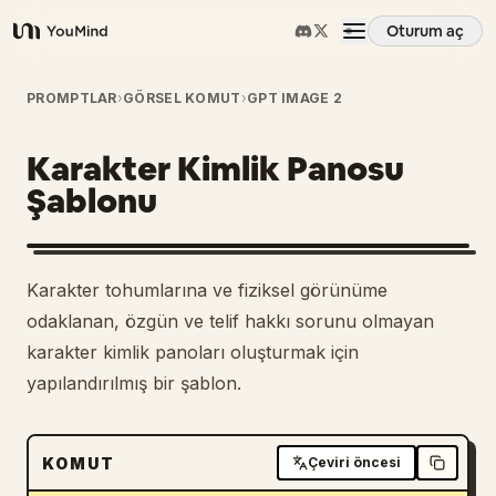
Oturum aç
YouMind
Genel Bakış
PROMPTLAR
›
GÖRSEL KOMUT
›
GPT IMAGE 2
Karakter Kimlik Panosu
Kullanım Senaryoları
Şablonu
Beceriler
Karakter tohumlarına ve fiziksel görünüme
İstemler
odaklanan, özgün ve telif hakkı sorunu olmayan
karakter kimlik panoları oluşturmak için
yapılandırılmış bir şablon.
Fiyatlandırma
İndir
KOMUT
Çeviri öncesi