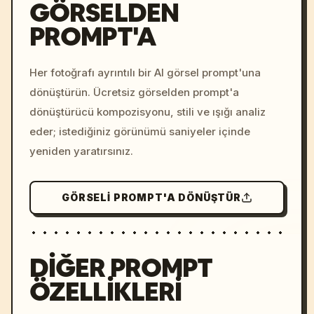
GÖRSELDEN
PROMPT'A
/imagine prompt: cinemati
c, cyberpunk sunset, neon
colors, 8k --v 6.0
Her fotoğrafı ayrıntılı bir AI görsel prompt'una
dönüştürün. Ücretsiz görselden prompt'a
dönüştürücü kompozisyonu, stili ve ışığı analiz
eder; istediğiniz görünümü saniyeler içinde
yeniden yaratırsınız.
GÖRSELI PROMPT'A DÖNÜŞTÜR
DIĞER PROMPT
ÖZELLIKLERI