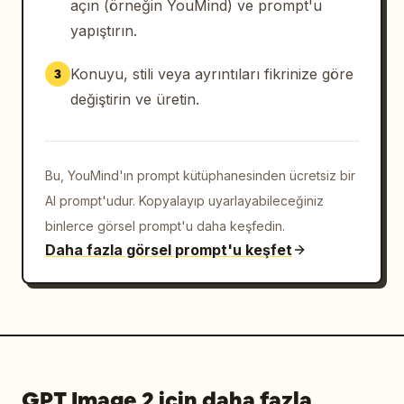
açın (örneğin YouMind) ve prompt'u
yapıştırın.
Konuyu, stili veya ayrıntıları fikrinize göre
3
değiştirin ve üretin.
Bu, YouMind'ın prompt kütüphanesinden ücretsiz bir
AI prompt'udur. Kopyalayıp uyarlayabileceğiniz
binlerce görsel prompt'u daha keşfedin.
Daha fazla görsel prompt'u keşfet
GPT Image 2 için daha fazla