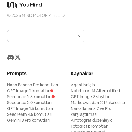
©
2026
MIND MOTOR PTE. LTD.
Prompts
Kaynaklar
Nano Banana Pro komutları
Agentlar için
GPT Image 2 komutları
NotebookLM Alternatifleri
Seedance 2.5 komutları
GPT Image 2 slaytları
Seedance 2.0 komutları
Markdown'dan 𝕏 Makalesine
GPT Image 1.5 komutları
Nano Banana 2 ve Pro
Seedream 4.5 komutları
karşılaştırması
Gemini 3 Pro komutları
AI fotoğraf düzenleyici
Fotoğraf promptları