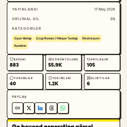
YAYINLANDI
17 May 2026
ORIJINAL DIL
EN
KATEGORILER
Oyun Varlığı
Çizgi Roman / Hikaye Taslağı
İllüstrasyon
Karakter
BEĞENI
GÖRÜNTÜLEME
PAYLAŞIM
883
55.9K
105
YORUMLAR
YER IMLERI
ALINTILAR
40
1.2K
6
PAYLAŞ
Go beyond generating görsel