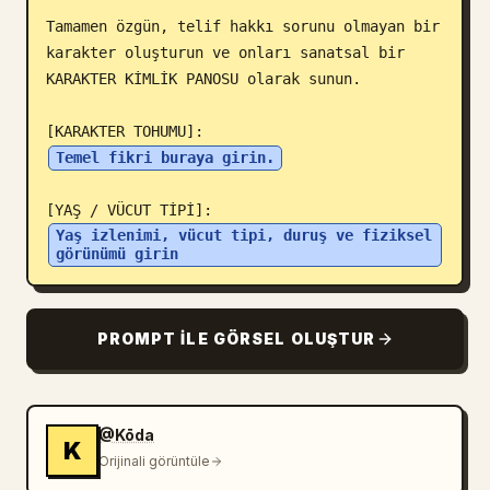
Tamamen özgün, telif hakkı sorunu olmayan bir 
Blog
karakter oluşturun ve onları sanatsal bir 
KARAKTER KİMLİK PANOSU olarak sunun.

Güncellemeler
Temel fikri buraya girin.
Yaş izlenimi, vücut tipi, duruş ve fiziksel 
görünümü girin
PROMPT ILE GÖRSEL OLUŞTUR
@Kōda
K
Orijinali görüntüle