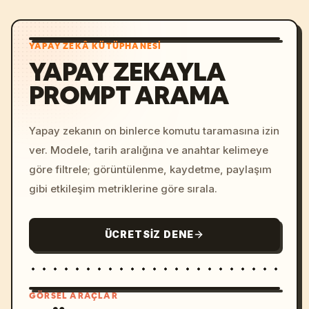
YAPAY ZEKÂ KÜTÜPHANESI
YAPAY ZEKAYLA
PROMPT ARAMA
Yapay zekanın on binlerce komutu taramasına izin
ver. Modele, tarih aralığına ve anahtar kelimeye
göre filtrele; görüntülenme, kaydetme, paylaşım
gibi etkileşim metriklerine göre sırala.
ÜCRETSIZ DENE
GÖRSEL ARAÇLAR