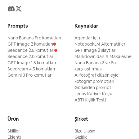
Prompts
Kaynaklar
Nano Banana Pro komutları
Agentlar için
GPT Image 2 komutları
NotebookLM Alternatifleri
Seedance 2.5 komutları
GPT Image 2 slaytları
Seedance 2.0 komutları
Markdown'dan 𝕏 Makalesine
GPT Image 1.5 komutları
Nano Banana 2 ve Pro
Seedream 4.5 komutları
karşılaştırması
Gemini 3 Pro komutları
AI fotoğraf düzenleyici
Fotoğraf promptları
Görselden prompt
Lenny Kariyer Koçu
ABTI Kişilik Testi
Ürün
Şirket
Skilller
Bize Ulaşın
Eklenti
Gizlilik