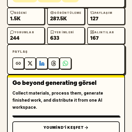
BEĞENI
GÖRÜNTÜLEME
PAYLAŞIM
1.5K
287.5K
127
YORUMLAR
YER IMLERI
ALINTILAR
244
633
167
PAYLAŞ
Go beyond generating görsel
Collect materials, process them, generate
finished work, and distribute it from one AI
workspace.
YOUMIND’I KEŞFET