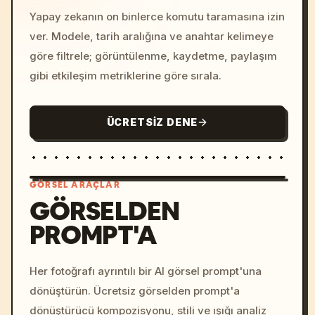
Yapay zekanın on binlerce komutu taramasına izin
ver. Modele, tarih aralığına ve anahtar kelimeye
göre filtrele; görüntülenme, kaydetme, paylaşım
gibi etkileşim metriklerine göre sırala.
ÜCRETSIZ DENE
GÖRSEL ARAÇLAR
GÖRSELDEN
PROMPT'A
/imagine prompt: cinemati
c, cyberpunk sunset, neon
colors, 8k --v 6.0
Her fotoğrafı ayrıntılı bir AI görsel prompt'una
dönüştürün. Ücretsiz görselden prompt'a
dönüştürücü kompozisyonu, stili ve ışığı analiz