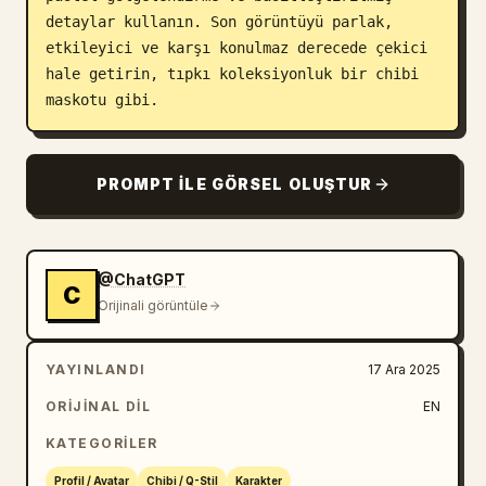
detaylar kullanın. Son görüntüyü parlak, 
etkileyici ve karşı konulmaz derecede çekici 
hale getirin, tıpkı koleksiyonluk bir chibi 
maskotu gibi.
PROMPT ILE GÖRSEL OLUŞTUR
@ChatGPT
C
Orijinali görüntüle
YAYINLANDI
17 Ara 2025
ORIJINAL DIL
EN
KATEGORILER
Profil / Avatar
Chibi / Q-Stil
Karakter