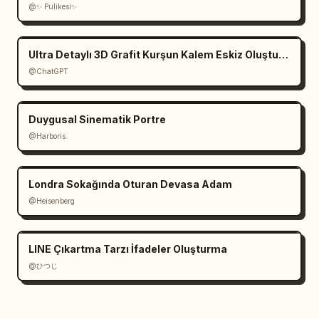
@✨ Pulikesi✨
Ultra Detaylı 3D Grafit Kurşun Kalem Eskiz Oluşturma
@ChatGPT
Duygusal Sinematik Portre
@Harboris
Londra Sokağında Oturan Devasa Adam
@Heisenberg
LINE Çıkartma Tarzı İfadeler Oluşturma
@ひつじ