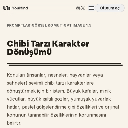
Oturum aç
YouMind
Genel Bakış
PROMPTLAR
›
GÖRSEL KOMUT
›
GPT IMAGE 1.5
Chibi Tarzı Karakter
Kullanım Senaryoları
Dönüşümü
Beceriler
Konuları (insanlar, nesneler, hayvanlar veya
İstemler
sahneler) sevimli chibi tarzı karakterlere
dönüştürmek için bir istem. Büyük kafalar, minik
vücutlar, büyük ışıltılı gözler, yumuşak yuvarlak
Fiyatlandırma
hatlar, pastel gölgelendirme gibi özellikleri ve orijinal
konunun tanınabilir özelliklerinin korunmasını
İndir
belirtir.