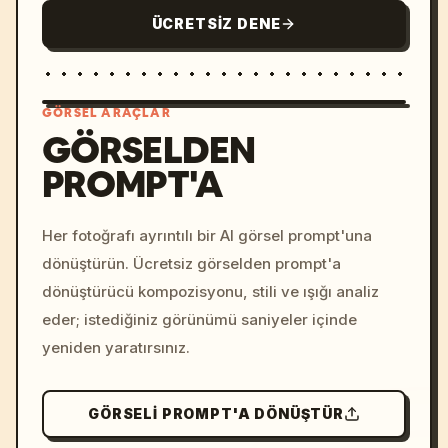
ÜCRETSIZ DENE
GÖRSEL ARAÇLAR
GÖRSELDEN
PROMPT'A
/imagine prompt: cinemati
c, cyberpunk sunset, neon
colors, 8k --v 6.0
Her fotoğrafı ayrıntılı bir AI görsel prompt'una
dönüştürün. Ücretsiz görselden prompt'a
dönüştürücü kompozisyonu, stili ve ışığı analiz
eder; istediğiniz görünümü saniyeler içinde
yeniden yaratırsınız.
GÖRSELI PROMPT'A DÖNÜŞTÜR