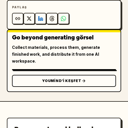
PAYLAŞ
Go beyond generating görsel
Collect materials, process them, generate
finished work, and distribute it from one AI
workspace.
YOUMIND’I KEŞFET