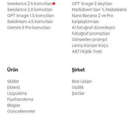
Seedance 2.5 komutları
GPT Image 2 slaytları
Seedance 2.0 komutları
Markdown'dan 𝕏 Makalesine
GPT Image 1.5 komutları
Nano Banana 2 ve Pro
Seedream 4.5 komutları
karşılaştırması
Gemini 3 Pro komutları
AI fotoğraf düzenleyici
Fotoğraf promptları
Görselden prompt
Lenny Kariyer Koçu
ABTI Kişilik Testi
Ürün
Şirket
Skilller
Bize Ulaşın
Eklenti
Gizlilik
Uygulama
Şartlar
Fiyatlandırma
Bloglar
Güncellemeler