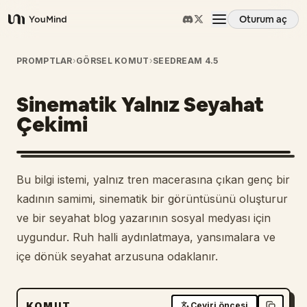
Oturum aç
YouMind
Genel Bakış
PROMPTLAR
›
GÖRSEL KOMUT
›
SEEDREAM 4.5
Sinematik Yalnız Seyahat
Kullanım Senaryoları
Çekimi
Beceriler
Bu bilgi istemi, yalnız tren macerasına çıkan genç bir
İstemler
kadının samimi, sinematik bir görüntüsünü oluşturur
ve bir seyahat blog yazarının sosyal medyası için
uygundur. Ruh halli aydınlatmaya, yansımalara ve
Fiyatlandırma
içe dönük seyahat arzusuna odaklanır.
İndir
KOMUT
Çeviri öncesi