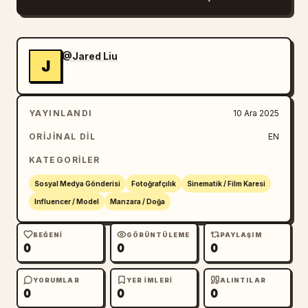
@Jared Liu
J
YAYINLANDI
10 Ara 2025
ORIJINAL DIL
EN
KATEGORILER
Sosyal Medya Gönderisi
Fotoğrafçılık
Sinematik / Film Karesi
Influencer / Model
Manzara / Doğa
BEĞENI
GÖRÜNTÜLEME
PAYLAŞIM
0
0
0
YORUMLAR
YER IMLERI
ALINTILAR
0
0
0