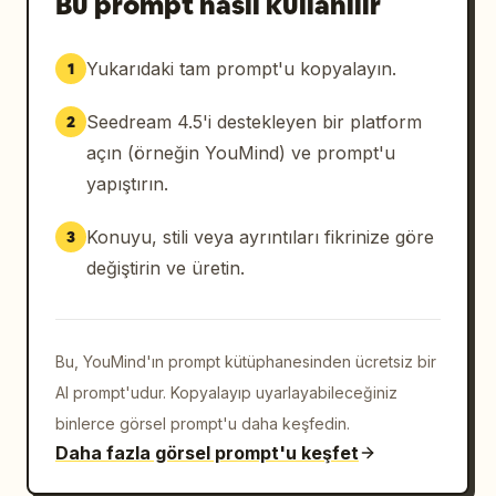
Bu prompt nasıl kullanılır
Yukarıdaki tam prompt'u kopyalayın.
1
Seedream 4.5'i destekleyen bir platform
2
açın (örneğin YouMind) ve prompt'u
yapıştırın.
Konuyu, stili veya ayrıntıları fikrinize göre
3
değiştirin ve üretin.
Bu, YouMind'ın prompt kütüphanesinden ücretsiz bir
AI prompt'udur. Kopyalayıp uyarlayabileceğiniz
binlerce görsel prompt'u daha keşfedin.
Daha fazla görsel prompt'u keşfet