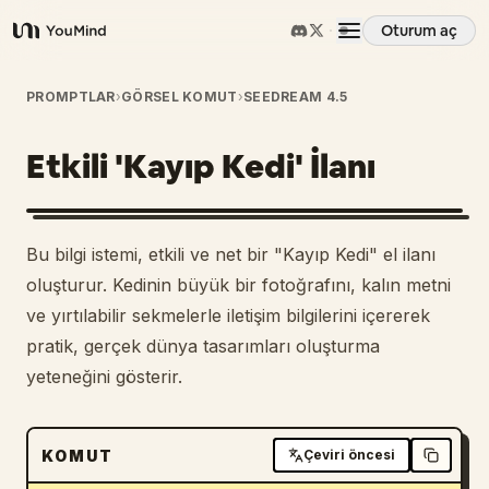
Oturum aç
YouMind
Genel Bakış
PROMPTLAR
›
GÖRSEL KOMUT
›
SEEDREAM 4.5
Etkili 'Kayıp Kedi' İlanı
Kullanım Senaryoları
Beceriler
Bu bilgi istemi, etkili ve net bir "Kayıp Kedi" el ilanı
oluşturur. Kedinin büyük bir fotoğrafını, kalın metni
İstemler
ve yırtılabilir sekmelerle iletişim bilgilerini içererek
pratik, gerçek dünya tasarımları oluşturma
yeteneğini gösterir.
Fiyatlandırma
İndir
KOMUT
Çeviri öncesi