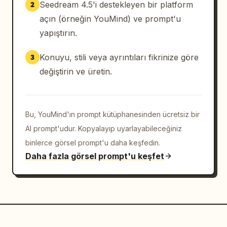
Seedream 4.5'i destekleyen bir platform
2
açın (örneğin YouMind) ve prompt'u
yapıştırın.
Konuyu, stili veya ayrıntıları fikrinize göre
3
değiştirin ve üretin.
Bu, YouMind'ın prompt kütüphanesinden ücretsiz bir
AI prompt'udur. Kopyalayıp uyarlayabileceğiniz
binlerce görsel prompt'u daha keşfedin.
Daha fazla görsel prompt'u keşfet