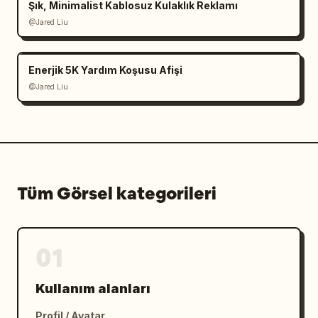
Şık, Minimalist Kablosuz Kulaklık Reklamı
@Jared Liu
Enerjik 5K Yardım Koşusu Afişi
@Jared Liu
Tüm Görsel kategorileri
01
Kullanım alanları
Profil / Avatar