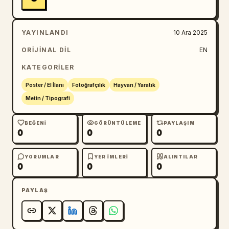
YAYINLANDI
10 Ara 2025
ORIJINAL DIL
EN
KATEGORILER
Poster / El İlanı
Fotoğrafçılık
Hayvan / Yaratık
Metin / Tipografi
BEĞENI
GÖRÜNTÜLEME
PAYLAŞIM
0
0
0
YORUMLAR
YER IMLERI
ALINTILAR
0
0
0
PAYLAŞ