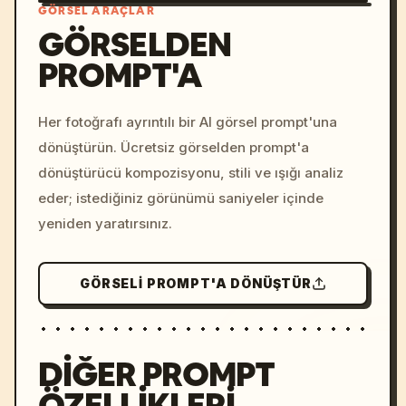
GÖRSEL ARAÇLAR
GÖRSELDEN
PROMPT'A
/imagine prompt: cinemati
c, cyberpunk sunset, neon
colors, 8k --v 6.0
Her fotoğrafı ayrıntılı bir AI görsel prompt'una
dönüştürün. Ücretsiz görselden prompt'a
dönüştürücü kompozisyonu, stili ve ışığı analiz
eder; istediğiniz görünümü saniyeler içinde
yeniden yaratırsınız.
GÖRSELI PROMPT'A DÖNÜŞTÜR
DIĞER PROMPT
ÖZELLIKLERI