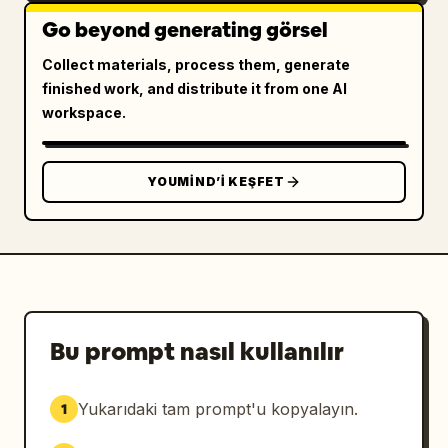
Go beyond generating görsel
Collect materials, process them, generate
finished work, and distribute it from one AI
workspace.
YOUMIND’I KEŞFET
Bu prompt nasıl kullanılır
Yukarıdaki tam prompt'u kopyalayın.
1