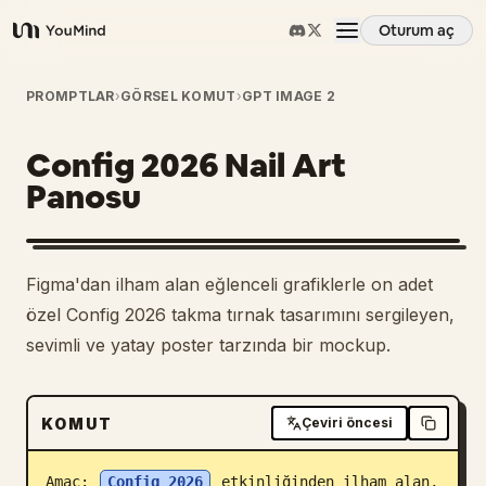
Oturum aç
YouMind
Genel Bakış
PROMPTLAR
›
GÖRSEL KOMUT
›
GPT IMAGE 2
Config 2026 Nail Art
Kullanım Senaryoları
Panosu
Beceriler
Figma'dan ilham alan eğlenceli grafiklerle on adet
İstemler
özel Config 2026 takma tırnak tasarımını sergileyen,
sevimli ve yatay poster tarzında bir mockup.
Fiyatlandırma
KOMUT
Çeviri öncesi
İndir
Amaç: 
Config 2026
 etkinliğinden ilham alan, 