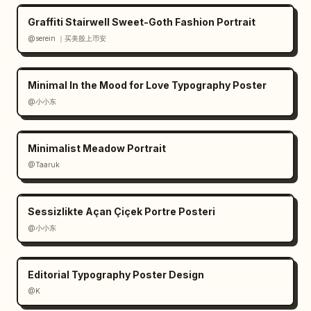
Graffiti Stairwell Sweet-Goth Fashion Portrait
@serein ｜买美股上币安
Minimal In the Mood for Love Typography Poster
@小小东
Minimalist Meadow Portrait
@Taaruk
Sessizlikte Açan Çiçek Portre Posteri
@小小东
Editorial Typography Poster Design
@K