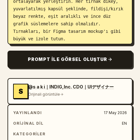
ortalayarak yerleştirin. Her tırnak dikey, 
yuvarlatılmış kapsül şeklinde, fildişi/kırık 
beyaz renkte, eşit aralıklı ve ince düz 
grafik süslemelere sahip olmalıdır. 
Tırnakları, bir Figma tasarım mockup'ı gibi 
büyük ve izole tutun.

Tırnak tasarımları, tam 10 adet:

PROMPT ILE GÖRSEL OLUŞTUR
1. Üst sıra, birinci tırnak: Kırmızı-turuncu, 
mercan, mor, mavi ve yeşil renklerde beş 
yuvarlatılmış renkli blobdan oluşan Figma 
logosu.

@s a k i｜INDIG,Inc. CDO｜UIデザイナー
S
2. Üst sıra, ikinci tırnak: Üst sol ve alt 
Orijinali görüntüle
kısma yakın iki krom gümüş küresel çivi ile 
üst üste binmiş soyut parlak mavi fasulye 
YAYINLANDI
17 May 2026
şekilleri.

3. Üst sıra, üçüncü tırnak: Üzerinde beyaz 
ORIJINAL DIL
EN
“saki” yazısı bulunan kırmızı dikey 
KATEGORILER
yuvarlatılmış dikdörtgen etiket, ayrıca sağ 