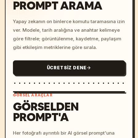
PROMPT ARAMA
Yapay zekanın on binlerce komutu taramasına izin
ver. Modele, tarih aralığına ve anahtar kelimeye
göre filtrele; görüntülenme, kaydetme, paylaşım
gibi etkileşim metriklerine göre sırala.
ÜCRETSIZ DENE
GÖRSEL ARAÇLAR
GÖRSELDEN
PROMPT'A
/imagine prompt: cinemati
c, cyberpunk sunset, neon
colors, 8k --v 6.0
Her fotoğrafı ayrıntılı bir AI görsel prompt'una