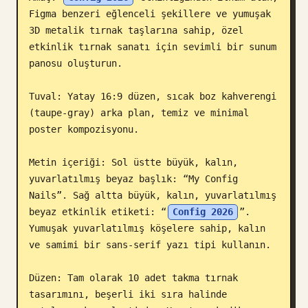
Figma benzeri eğlenceli şekillere ve yumuşak 
Blog
3D metalik tırnak taşlarına sahip, özel 
etkinlik tırnak sanatı için sevimli bir sunum 
Güncellemeler
panosu oluşturun.

Tuval: Yatay 16:9 düzen, sıcak boz kahverengi 
(taupe-gray) arka plan, temiz ve minimal 
poster kompozisyonu.

Metin içeriği: Sol üstte büyük, kalın, 
yuvarlatılmış beyaz başlık: “My Config 
Nails”. Sağ altta büyük, kalın, yuvarlatılmış 
beyaz etkinlik etiketi: “
Config 2026
”. 
Yumuşak yuvarlatılmış köşelere sahip, kalın 
ve samimi bir sans-serif yazı tipi kullanın.

Düzen: Tam olarak 10 adet takma tırnak 
tasarımını, beşerli iki sıra halinde 