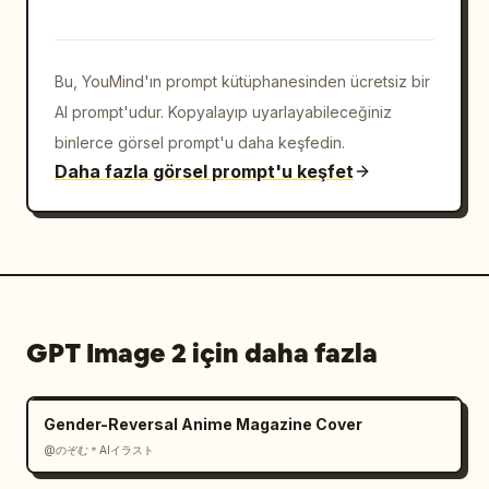
benzeri tutun.

Kısıtlamalar: Toplamda tam olarak 10 tırnak 
Bu, YouMind'ın prompt kütüphanesinden ücretsiz bir
kapsülü ve 10 krom gümüş çivi kullanın. El, 
parmak, şişe, ekstra süsleme, filigran veya 
AI prompt'udur. Kopyalayıp uyarlayabileceğiniz
ek metin eklemeyin.
binlerce görsel prompt'u daha keşfedin.
Daha fazla görsel prompt'u keşfet
GPT Image 2 için daha fazla
Gender-Reversal Anime Magazine Cover
@のぞむ＊AIイラスト