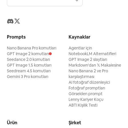
Prompts
Kaynaklar
Nano Banana Pro komutları
Agentlar için
GPT Image 2 komutları
NotebookLM Alternatifleri
Seedance 2.0 komutları
GPT Image 2 slaytları
GPT Image 1.5 komutları
Markdown'dan 𝕏 Makalesine
Seedream 4.5 komutları
Nano Banana 2 ve Pro
Gemini 3 Pro komutları
karşılaştırması
AI fotoğraf düzenleyici
Fotoğraf promptları
Görselden prompt
Lenny Kariyer Koçu
ABTI Kişilik Testi
Ürün
Şirket