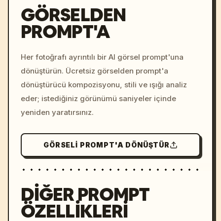
GÖRSELDEN
PROMPT'A
/imagine prompt: cinemati
c, cyberpunk sunset, neon
colors, 8k --v 6.0
Her fotoğrafı ayrıntılı bir AI görsel prompt'una
dönüştürün. Ücretsiz görselden prompt'a
dönüştürücü kompozisyonu, stili ve ışığı analiz
eder; istediğiniz görünümü saniyeler içinde
yeniden yaratırsınız.
GÖRSELI PROMPT'A DÖNÜŞTÜR
DIĞER PROMPT
ÖZELLIKLERI