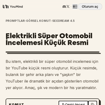
Oturum aç
YouMind
Genel Bakış
PROMPTLAR
›
GÖRSEL KOMUT
›
SEEDREAM 4.5
Elektrikli Süper Otomobil
Kullanım Senaryoları
İncelemesi Küçük Resmi
Beceriler
Bu istem, elektrikli bir süper otomobil incelemesi için
İstemler
bir YouTube küçük resmi oluşturur. Küçük resimde,
bulanık bir şehir arka planı ve "şaşkın" bir
YouTuber ile dramatik bir açıdan gösterilen otomobil
Fiyatlandırma
yer alıyor. Amaç, şık ve modern bir his yaratmaktır.
İndir
KOMUT
Çeviri öncesi