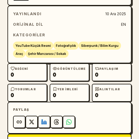
YAYINLANDI
10 Ara 2025
ORIJINAL DIL
EN
KATEGORILER
YouTube Küçük Resmi
Fotoğrafçılık
Siberpunk / Bilim Kurgu
Araç
Şehir Manzarası / Sokak
BEĞENI
GÖRÜNTÜLEME
PAYLAŞIM
0
0
0
YORUMLAR
YER IMLERI
ALINTILAR
0
0
0
PAYLAŞ