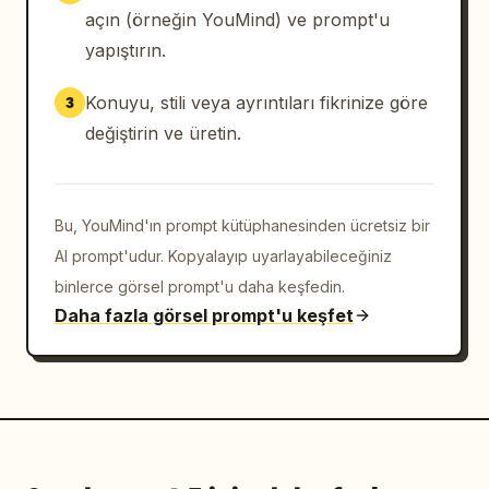
açın (örneğin YouMind) ve prompt'u
yapıştırın.
Konuyu, stili veya ayrıntıları fikrinize göre
3
değiştirin ve üretin.
Bu, YouMind'ın prompt kütüphanesinden ücretsiz bir
AI prompt'udur. Kopyalayıp uyarlayabileceğiniz
binlerce görsel prompt'u daha keşfedin.
Daha fazla görsel prompt'u keşfet