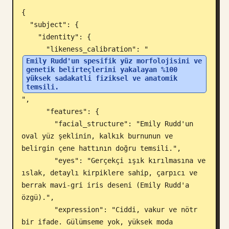
{

Blog
  "subject": {

    "identity": {

Güncellemeler
      "likeness_calibration": "
Emily Rudd'un spesifik yüz morfolojisini ve 
genetik belirteçlerini yakalayan %100 
yüksek sadakatli fiziksel ve anatomik 
temsili.
",

      "features": {

        "facial_structure": "Emily Rudd'un 
oval yüz şeklinin, kalkık burnunun ve 
belirgin çene hattının doğru temsili.",

        "eyes": "Gerçekçi ışık kırılmasına ve 
ıslak, detaylı kirpiklere sahip, çarpıcı ve 
berrak mavi-gri iris deseni (Emily Rudd'a 
özgü).",

        "expression": "Ciddi, vakur ve nötr 
bir ifade. Gülümseme yok, yüksek moda 