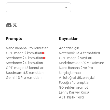
Prompts
Kaynaklar
Nano Banana Pro komutları
Agentlar için
GPT Image 2 komutları
NotebookLM Alternatifleri
Seedance 2.5 komutları
GPT Image 2 slaytları
Seedance 2.0 komutları
Markdown'dan 𝕏 Makalesine
GPT Image 1.5 komutları
Nano Banana 2 ve Pro
Seedream 4.5 komutları
karşılaştırması
Gemini 3 Pro komutları
AI fotoğraf düzenleyici
Fotoğraf promptları
Görselden prompt
Lenny Kariyer Koçu
ABTI Kişilik Testi