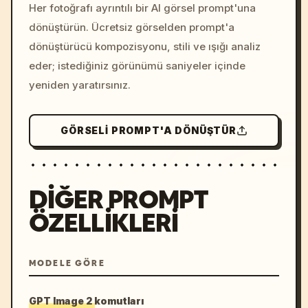
colors, 8k --v 6.0
Her fotoğrafı ayrıntılı bir AI görsel prompt'una
dönüştürün. Ücretsiz görselden prompt'a
dönüştürücü kompozisyonu, stili ve ışığı analiz
eder; istediğiniz görünümü saniyeler içinde
yeniden yaratırsınız.
GÖRSELI PROMPT'A DÖNÜŞTÜR
DIĞER PROMPT
ÖZELLIKLERI
MODELE GÖRE
GPT Image 2 komutları