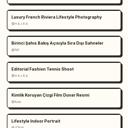
      "background": "Sıcak yukarıdan 
aydınlatmalı uzak palmiye ağaçları"

Luxury French Riviera Lifestyle Photography
    }

@H A J R A
  }

}
Birinci Şahıs Bakış Açısıyla Sıra Dışı Sahneler
@fofr
Editorial Fashion Tennis Shoot
@H A J R A
Kimlik Koruyan Çizgi Film Duvar Resmi
@Aiza
Lifestyle Indoor Portrait
@J⭕DIE