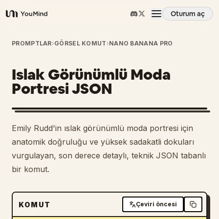
Oturum aç
YouMind
Genel Bakış
PROMPTLAR
›
GÖRSEL KOMUT
›
NANO BANANA PRO
Islak Görünümlü Moda
Kullanım Senaryoları
Portresi JSON
Beceriler
Emily Rudd'in ıslak görünümlü moda portresi için
İstemler
anatomik doğruluğu ve yüksek sadakatli dokuları
vurgulayan, son derece detaylı, teknik JSON tabanlı
bir komut.
Fiyatlandırma
İndir
KOMUT
Çeviri öncesi