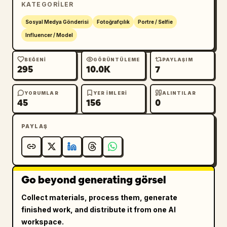
KATEGORILER
        "structure": "Emily Rudd'un fit ve 
atletik kum saati fiziğinin hassas anatomik 
Sosyal Medya Gönderisi
Fotoğrafçılık
Portre / Selfie
temsili.",

Influencer / Model
        "definition": "Suyla parıldayan ve 
çift ışık kaynağını yansıtan, belirgin karın 
BEĞENI
GÖRÜNTÜLEME
PAYLAŞIM
295
10.0K
7
ve uzuv hatları. Anatomik hatalara veya 
pürüzsüzleştirmeye sıfır tolerans.",

YORUMLAR
YER IMLERI
ALINTILAR
        "constraints": {

45
156
0
          "zero_tolerance": [

            "anatomik hata yok",

PAYLAŞ
            "fazladan uzuv yok",

            "güzelleştirme amaçlı 
pürüzsüzleştirme yok",

            "bozuk eklem yok"

Go beyond generating görsel
          ]

        }

Collect materials, process them, generate
      },

finished work, and distribute it from one AI
      "measurements": {

workspace.