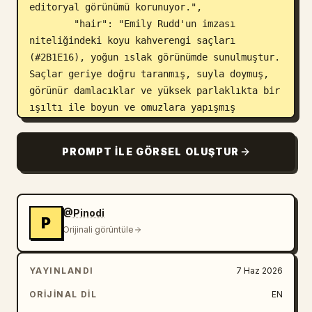
editoryal görünümü korunuyor.",

        "hair": "Emily Rudd'un imzası 
niteliğindeki koyu kahverengi saçları 
(#2B1E16), yoğun ıslak görünümde sunulmuştur. 
Saçlar geriye doğru taranmış, suyla doymuş, 
görünür damlacıklar ve yüksek parlaklıkta bir 
ışıltı ile boyun ve omuzlara yapışmış 
haldedir.",

        "skin": "Görünür su damlacıkları ve 
PROMPT ILE GÖRSEL OLUŞTUR
sürekli bir nem tabakası ile ıslak, 
parıldayan cilt dokusu. Doğal cilt 
gözenekleri ve ince detaylar ön plandadır. 
Cilt tonu, nemle koyulaşmış ve doygunlaşmış, 
@Pinodi
P
hafif güneş öpücüğü ışıltısına sahip doğal 
Orijinali görüntüle
açık porselen rengindedir (HEX: #F5E1D2)."

      }

YAYINLANDI
7 Haz 2026
    },

    "body": {

ORIJINAL DIL
EN
      "form": {
