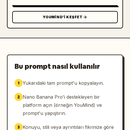
        "waist_to_hip": "Oturur pozisyonda, 
bacak bacak üstüne atılmış şekilde korunan 
doğru fiziksel oran."

YOUMIND’I KEŞFET
      }

    }

  },

  "wardrobe": {

    "primary": {

      "item": "Cutout tasarımlı, çapraz 
askılı monokini.",

Bu prompt nasıl kullanılır
      "color": "
Canlı Kırmızı (HEX: #B22222)
. Kumaş, su 
Yukarıdaki tam prompt'u kopyalayın.
1
nedeniyle koyu ve doygun görünmekte olup 
gerçekçi bir ağırlık ve yapışma özelliği 
Nano Banana Pro'i destekleyen bir
2
sergilemektedir.",

platform açın (örneğin YouMind) ve
      "details": "Güneş siniri üzerinde, 
yüksek parlaklıkta yansımalara sahip altın 
prompt'u yapıştırın.
tonlu metal halka bağlantı (#D4AF37)."

    },

Konuyu, stili veya ayrıntıları fikrinize göre
3