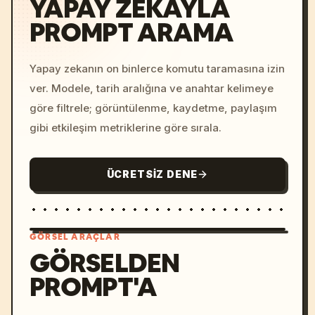
YAPAY ZEKAYLA
PROMPT ARAMA
Yapay zekanın on binlerce komutu taramasına izin
ver. Modele, tarih aralığına ve anahtar kelimeye
göre filtrele; görüntülenme, kaydetme, paylaşım
gibi etkileşim metriklerine göre sırala.
ÜCRETSIZ DENE
GÖRSEL ARAÇLAR
GÖRSELDEN
PROMPT'A
/imagine prompt: cinemati
c, cyberpunk sunset, neon