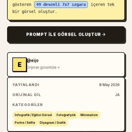
gösteren 
49 desenli 7x7 ızgara
 içeren tek 
Blog
bir görsel oluştur.
Güncellemeler
PROMPT ILE GÖRSEL OLUŞTUR
@eijo
E
Orijinali görüntüle
YAYINLANDI
8 May 2026
ORIJINAL DIL
JA
KATEGORILER
İnfografik / Eğitici Görsel
Fotoğrafçılık
Minimalizm
Portre / Selfie
Diyagram / Grafik