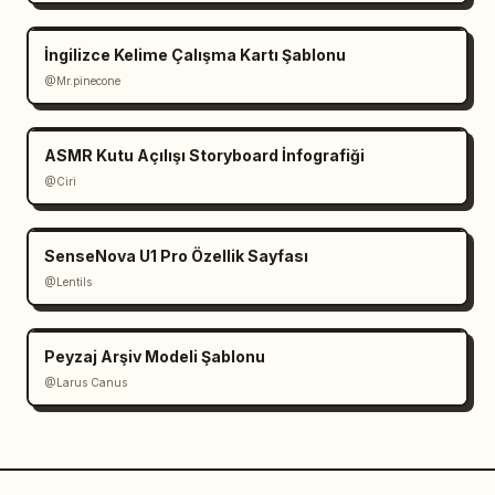
İngilizce Kelime Çalışma Kartı Şablonu
@Mr.pinecone
ASMR Kutu Açılışı Storyboard İnfografiği
@Ciri
SenseNova U1 Pro Özellik Sayfası
@Lentils
Peyzaj Arşiv Modeli Şablonu
@Larus Canus