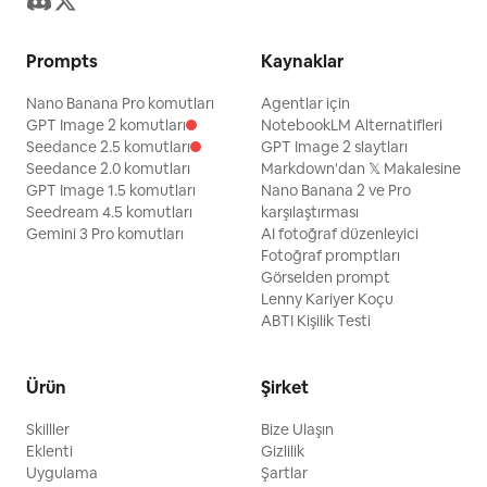
Prompts
Kaynaklar
Nano Banana Pro komutları
Agentlar için
GPT Image 2 komutları
NotebookLM Alternatifleri
Seedance 2.5 komutları
GPT Image 2 slaytları
Seedance 2.0 komutları
Markdown'dan 𝕏 Makalesine
GPT Image 1.5 komutları
Nano Banana 2 ve Pro
Seedream 4.5 komutları
karşılaştırması
Gemini 3 Pro komutları
AI fotoğraf düzenleyici
Fotoğraf promptları
Görselden prompt
Lenny Kariyer Koçu
ABTI Kişilik Testi
Ürün
Şirket
Skilller
Bize Ulaşın
Eklenti
Gizlilik
Uygulama
Şartlar