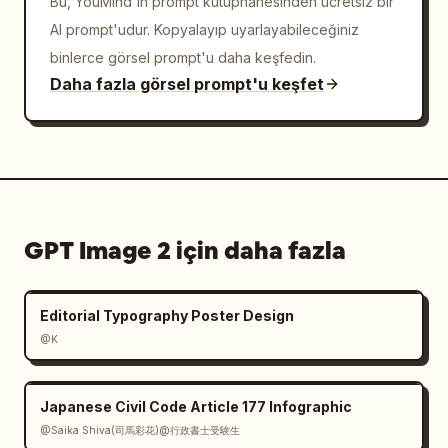
Bu, YouMind'ın prompt kütüphanesinden ücretsiz bir
AI prompt'udur. Kopyalayıp uyarlayabileceğiniz
binlerce görsel prompt'u daha keşfedin.
Daha fazla görsel prompt'u keşfet
GPT Image 2 için daha fazla
Editorial Typography Poster Design
@K
Japanese Civil Code Article 177 Infographic
@Saika Shiva(司馬彩花)@行政書士受験生