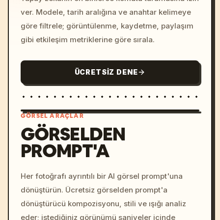
ver. Modele, tarih aralığına ve anahtar kelimeye
göre filtrele; görüntülenme, kaydetme, paylaşım
gibi etkileşim metriklerine göre sırala.
ÜCRETSIZ DENE
GÖRSEL ARAÇLAR
GÖRSELDEN
PROMPT'A
/imagine prompt: cinemati
c, cyberpunk sunset, neon
colors, 8k --v 6.0
Her fotoğrafı ayrıntılı bir AI görsel prompt'una
dönüştürün. Ücretsiz görselden prompt'a
dönüştürücü kompozisyonu, stili ve ışığı analiz
eder; istediğiniz görünümü saniyeler içinde