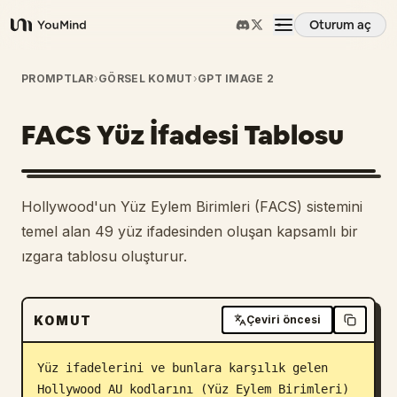
Oturum aç
YouMind
Genel Bakış
PROMPTLAR
›
GÖRSEL KOMUT
›
GPT IMAGE 2
FACS Yüz İfadesi Tablosu
Kullanım Senaryoları
Beceriler
Hollywood'un Yüz Eylem Birimleri (FACS) sistemini
temel alan 49 yüz ifadesinden oluşan kapsamlı bir
İstemler
ızgara tablosu oluşturur.
Fiyatlandırma
KOMUT
Çeviri öncesi
İndir
Yüz ifadelerini ve bunlara karşılık gelen 
Hollywood AU kodlarını (Yüz Eylem Birimleri) 