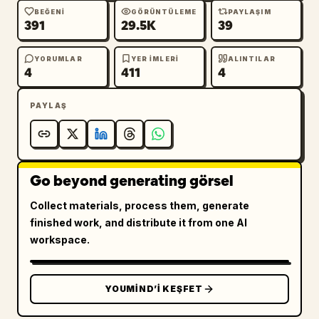
BEĞENI
GÖRÜNTÜLEME
PAYLAŞIM
391
29.5K
39
YORUMLAR
YER IMLERI
ALINTILAR
4
411
4
PAYLAŞ
Go beyond generating görsel
Collect materials, process them, generate
finished work, and distribute it from one AI
workspace.
YOUMIND’I KEŞFET