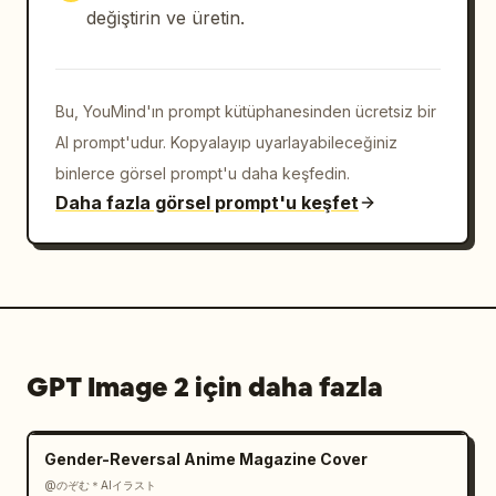
vurgular.

değiştirin ve üretin.
Eğer [Konu Türü] Karma Peyzaj ise: Dağ 
şehirleri, ada şehirleri, antik kalıntılar, 
Bu, YouMind'ın prompt kütüphanesinden ücretsiz bir
kıyamet sonrası çorak araziler, fantastik 
başkentler veya bilim kurgu üsleri gibi hem 
AI prompt'udur. Kopyalayıp uyarlayabileceğiniz
doğal araziyi hem de insan yapımı ortamları 
binlerce görsel prompt'u daha keşfedin.
bütünleştirir.

Daha fazla görsel prompt'u keşfet
[Detay Gereksinimleri]

- Yüzey, harita kağıdı ve profesyonel bilgi 
hissini korumalıdır.

- Arazi alanları eş yükselti eğrilerine, eğim 
katmanlarına ve çöküntülere sahip olmalıdır.

- Mimari alanlar kütlelere, blok ilişkilerine 
GPT Image 2 için daha fazla
ve net bir hiyerarşiye sahip olmalıdır.

- Su kütleleri düşük doygunlukta açık mavi 
kullanmalıdır.

Gender-Reversal Anime Magazine Cover
- Yeşillikler/ormanlar yosun yeşili veya 
@のぞむ＊AIイラスト