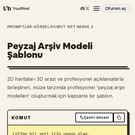
Oturum aç
YouMind
Genel Bakış
PROMPTLAR
›
GÖRSEL KOMUT
›
GPT IMAGE 2
Peyzaj Arşiv Modeli
Kullanım Senaryoları
Şablonu
Beceriler
2D haritaları 3D arazi ve profesyonel açıklamalarla
İstemler
birleştiren, müze tarzında profesyonel 'peyzaj arşiv
modelleri' oluşturmak için kapsamlı bir şablon.
Fiyatlandırma
KOMUT
Çeviri öncesi
İndir
Lütfen bir seri için uygun olan, 