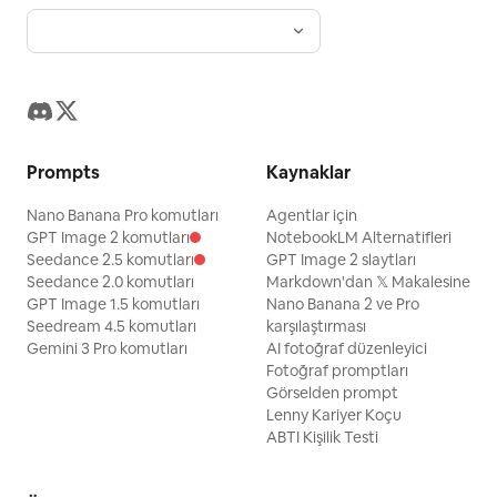
Prompts
Kaynaklar
Nano Banana Pro komutları
Agentlar için
GPT Image 2 komutları
NotebookLM Alternatifleri
Seedance 2.5 komutları
GPT Image 2 slaytları
Seedance 2.0 komutları
Markdown'dan 𝕏 Makalesine
GPT Image 1.5 komutları
Nano Banana 2 ve Pro
Seedream 4.5 komutları
karşılaştırması
Gemini 3 Pro komutları
AI fotoğraf düzenleyici
Fotoğraf promptları
Görselden prompt
Lenny Kariyer Koçu
ABTI Kişilik Testi