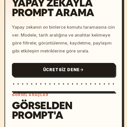
YAPAY ZEKAYLA
PROMPT ARAMA
Yapay zekanın on binlerce komutu taramasına izin
ver. Modele, tarih aralığına ve anahtar kelimeye
göre filtrele; görüntülenme, kaydetme, paylaşım
gibi etkileşim metriklerine göre sırala.
ÜCRETSIZ DENE
GÖRSEL ARAÇLAR
GÖRSELDEN
PROMPT'A
/imagine prompt: cinemati
c, cyberpunk sunset, neon