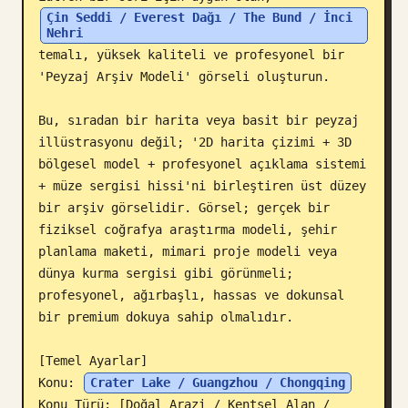
Çin Seddi / Everest Dağı / The Bund / İnci 
Blog
Nehri
temalı, yüksek kaliteli ve profesyonel bir 
'Peyzaj Arşiv Modeli' görseli oluşturun.

Güncellemeler
Bu, sıradan bir harita veya basit bir peyzaj 
illüstrasyonu değil; '2D harita çizimi + 3D 
bölgesel model + profesyonel açıklama sistemi 
+ müze sergisi hissi'ni birleştiren üst düzey 
bir arşiv görselidir. Görsel; gerçek bir 
fiziksel coğrafya araştırma modeli, şehir 
planlama maketi, mimari proje modeli veya 
dünya kurma sergisi gibi görünmeli; 
profesyonel, ağırbaşlı, hassas ve dokunsal 
bir premium dokuya sahip olmalıdır.

[Temel Ayarlar]

Konu: 
Crater Lake / Guangzhou / Chongqing
Konu Türü: [Doğal Arazi / Kentsel Alan / 