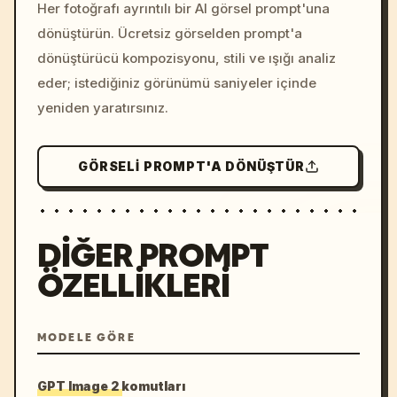
colors, 8k --v 6.0
Her fotoğrafı ayrıntılı bir AI görsel prompt'una
dönüştürün. Ücretsiz görselden prompt'a
dönüştürücü kompozisyonu, stili ve ışığı analiz
eder; istediğiniz görünümü saniyeler içinde
yeniden yaratırsınız.
GÖRSELI PROMPT'A DÖNÜŞTÜR
DIĞER PROMPT
ÖZELLIKLERI
MODELE GÖRE
GPT Image 2 komutları