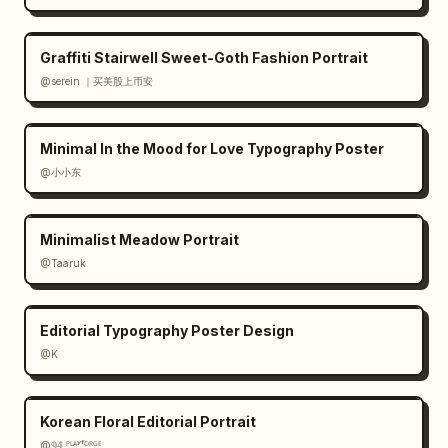
düşük doygunlukta yeşil kullanmalıdır.

- Yol ağları dikkat dağıtmadan ince 
Graffiti Stairwell Sweet-Goth Fashion Portrait
çizgilerle belirtilmelidir.

@serein ｜买美股上币安
- Simge yapılar net bir şekilde 
tanımlanabilir olmalıdır.

- Bilim kurgu/fantastik öğeler, saf sahne 
Minimal In the Mood for Love Typography Poster
illüstrasyonları gibi görünmek yerine arşiv 
@小小东
modeli hissini korumalıdır.

[Açıklama Sistemi]

Minimalist Meadow Portrait
Harita panosunun kenarı; çerçeve çizgileri, 
@Taaruk
ölçekler, lejant alanları, başlık alanları, 
arşiv numaraları, indeks işaretleri, not 
etiketleri ve basit sembol anahtarları dahil 
Editorial Typography Poster Design
olmak üzere eksiksiz ve ağırbaşlı açıklama 
@K
modüllerine ihtiyaç duyar. Metinlerin tamamen 
okunabilir olması gerekmez ancak gerçekçi, 
Korean Floral Editorial Portrait
net, hassas ve düzenli bir arşiv düzeni 
sunmalıdır.

@𝟡𝟜 ᴾᴸᴬʸᶠᴼᴿᴳᴱ