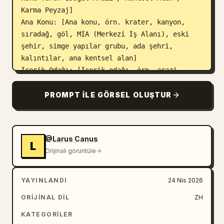
Karma Peyzaj]

Ana Konu: [Ana konu, örn. krater, kanyon, 
sıradağ, göl, MİA (Merkezi İş Alanı), eski 
şehir, simge yapılar grubu, ada şehri, 
kalıntılar, ana kentsel alan]

İçerik Odağı: [İçerik odağı, örn. arazi 
yükseltisi / kentsel simge yapılar / yol ağı 
/ hidroloji / doğa-şehir ilişkisi / ortam 
PROMPT ILE GÖRSEL OLUŞTUR
koleksiyonu sergisi]

Stil: 
coğrafi haritalama stili, kağıt kesimi 
model stili, mimari proje stili, müze arşiv 
@Larus Canus
L
stili, şehir planlama stili
Orijinali görüntüle
Ana Renk: [Ana renk, örn. kırık beyaz, açık 
gri, parşömen beyazı, kum rengi, kar beyazı]

YAYINLANDI
24 Nis 2026
İkincil Renk: [İkincil renk, örn. toprak 
kahvesi, kaya grisi, soğuk gri, açık mavi, 
ORIJINAL DIL
ZH
yosun yeşili]

KATEGORILER
Vurgu Rengi: [Vurgu rengi, örn. ince siyah 