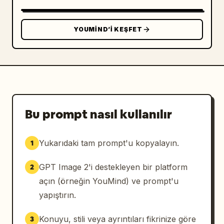
YOUMIND’I KEŞFET
Bu prompt nasıl kullanılır
Yukarıdaki tam prompt'u kopyalayın.
1
GPT Image 2'i destekleyen bir platform
2
açın (örneğin YouMind) ve prompt'u
yapıştırın.
Konuyu, stili veya ayrıntıları fikrinize göre
3