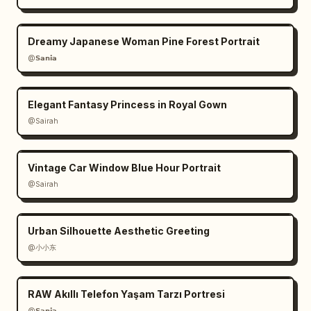
Dreamy Japanese Woman Pine Forest Portrait
@𝗦𝗮𝗻𝗶𝗮
Elegant Fantasy Princess in Royal Gown
@Sairah
Vintage Car Window Blue Hour Portrait
@Sairah
Urban Silhouette Aesthetic Greeting
@小小东
RAW Akıllı Telefon Yaşam Tarzı Portresi
@𝗦𝗮𝗻𝗶𝗮