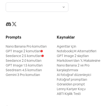
Prompts
Kaynaklar
Nano Banana Pro komutları
Agentlar için
GPT Image 2 komutları
NotebookLM Alternatifleri
Seedance 2.5 komutları
GPT Image 2 slaytları
Seedance 2.0 komutları
Markdown'dan 𝕏 Makalesine
GPT Image 1.5 komutları
Nano Banana 2 ve Pro
Seedream 4.5 komutları
karşılaştırması
Gemini 3 Pro komutları
AI fotoğraf düzenleyici
Fotoğraf promptları
Görselden prompt
Lenny Kariyer Koçu
ABTI Kişilik Testi