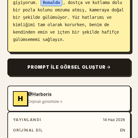
giyiyorum. 
Ronaldo
, dostça ve kutlama dolu 
bir pozla kolunu omzuma atmış, kameraya doğal 
bir şekilde gülümsüyor. Yüz hatlarımı ve 
kimliğimi tam olarak korurken, benim de 
kendinden emin ve içten bir şekilde hafifçe 
gülümsememi sağlayın.

Görsel, profesyonel bir spor fotoğrafçısı 
tarafından çekilmiş gerçek bir maç sonu 
PROMPT ILE GÖRSEL OLUŞTUR
stadyum fotoğrafı hissi vermelidir. Gerçekçi 
stadyum projektörlerini, arka planda bulanık 
tezahürat yapan kalabalığı, sinematik spor 
atmosferini, otantik cilt dokusunu, doğal 
@Harboris
H
ışıklandırmayı, gerçekçi kumaş detaylarını, 
Orijinali görüntüle
hafif alan derinliğini ve ultra detaylı 4K 
gerçekçiliğini dahil edin.

YAYINLANDI
14 Haz 2026
Kompozisyonu, 
Cristiano Ronaldo
 ile yaşanan 
ORIJINAL DIL
EN
gerçek bir hayran anı gibi doğal ve 