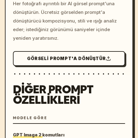
colors, 8k --v 6.0
Her fotoğrafı ayrıntılı bir AI görsel prompt'una
dönüştürün. Ücretsiz görselden prompt'a
dönüştürücü kompozisyonu, stili ve ışığı analiz
eder; istediğiniz görünümü saniyeler içinde
yeniden yaratırsınız.
GÖRSELI PROMPT'A DÖNÜŞTÜR
DIĞER PROMPT
ÖZELLIKLERI
MODELE GÖRE
GPT Image 2 komutları