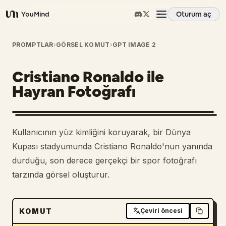
Oturum aç
YouMind
Genel Bakış
PROMPTLAR
›
GÖRSEL KOMUT
›
GPT IMAGE 2
Cristiano Ronaldo ile
Kullanım Senaryoları
Hayran Fotoğrafı
Beceriler
Kullanıcının yüz kimliğini koruyarak, bir Dünya
İstemler
Kupası stadyumunda Cristiano Ronaldo'nun yanında
durduğu, son derece gerçekçi bir spor fotoğrafı
tarzında görsel oluşturur.
Fiyatlandırma
İndir
KOMUT
Çeviri öncesi