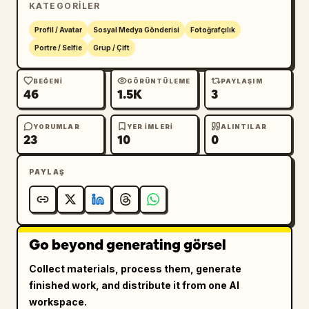
KATEGORILER
inandırıcı tutun. Karikatürize bir AI 
görünümü, yüz bozulması, aşırı keskinleştirme 
Profil / Avatar
Sosyal Medya Gönderisi
Fotoğrafçılık
veya gerçekçi olmayan simetri olmasın. Doğru 
Portre / Selfie
Grup / Çift
oranlar ve otantik duygularla belgesel 
tarzında bir gerçekçiliği koruyun.
BEĞENI
GÖRÜNTÜLEME
PAYLAŞIM
46
1.5K
3
YORUMLAR
YER IMLERI
ALINTILAR
23
10
0
PAYLAŞ
Go beyond generating görsel
Collect materials, process them, generate
finished work, and distribute it from one AI
workspace.