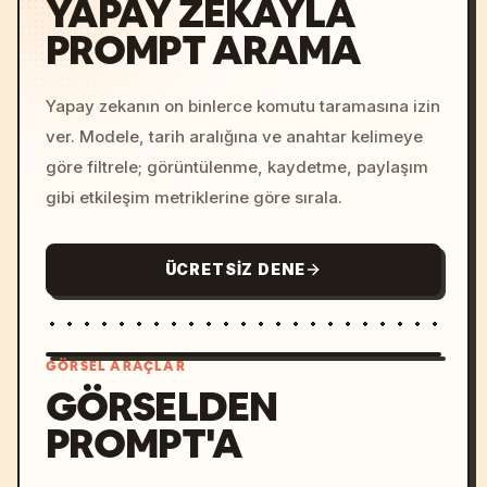
YAPAY ZEKAYLA
PROMPT ARAMA
Yapay zekanın on binlerce komutu taramasına izin
ver. Modele, tarih aralığına ve anahtar kelimeye
göre filtrele; görüntülenme, kaydetme, paylaşım
gibi etkileşim metriklerine göre sırala.
ÜCRETSIZ DENE
GÖRSEL ARAÇLAR
GÖRSELDEN
PROMPT'A
/imagine prompt: cinemati
c, cyberpunk sunset, neon