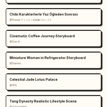
12. P12 / makro ek / Kabza izolasyonu: kılıç 
kabzası ve elin yakın planı, kılıç kadrajdan 
dışarı doğru patlıyor.

Chibi Karakterlerle Yaz Öğleden Sonrası
13. P13 / 50mm yansıma / Su izi: yansıtıcı 
@Prompt アトリエ｜AI画像プロンプト
göl yüzeyi, su üzerinde dalgalanan yılan gibi 
parlayan kılıç izi.

Cinematic Coffee Journey Storyboard
14. P14 / 24mm yörünge / Vücut sarmal hale: 
belini saran parlak dairesel bir halka ile 
@Elsa Ai
tam boy önden duruş.

15. P15 / 85mm portre / Nefes tutma: duygusal 
Miniature Woman in Refrigerator Storyboard
portre, havada asılı saçlar, arkada orman, 
@Soaima
gövde bölgesinin bir kısmı üzerinde 
dikdörtgen sansürlü/boş gri bir yama.

16. P16 / 35mm patlama / Yüz geçişi: kılıç 
Celestial Jade Lotus Palace
huzmesi ön planda çapraz olarak geçerken yüz 
@李岳
ve saçın dinamik yakın planı.

17. P17 / 35mm kırbaç / Göl sıçrayışı: kılıç 
uzatılmış halde sığ su üzerinde havada 
Tang Dynasty Realistic Lifestyle Scene
sıçrama, arkada gemi ve orman.

@AI设计钟师傅