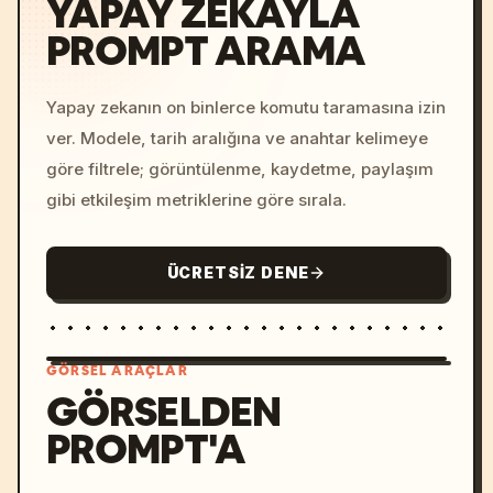
YAPAY ZEKAYLA
PROMPT ARAMA
Yapay zekanın on binlerce komutu taramasına izin
ver. Modele, tarih aralığına ve anahtar kelimeye
göre filtrele; görüntülenme, kaydetme, paylaşım
gibi etkileşim metriklerine göre sırala.
ÜCRETSIZ DENE
GÖRSEL ARAÇLAR
GÖRSELDEN
PROMPT'A
/imagine prompt: cinemati
c, cyberpunk sunset, neon