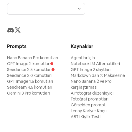
Prompts
Kaynaklar
Nano Banana Pro komutları
Agentlar için
GPT Image 2 komutları
NotebookLM Alternatifleri
Seedance 2.5 komutları
GPT Image 2 slaytları
Seedance 2.0 komutları
Markdown'dan 𝕏 Makalesine
GPT Image 1.5 komutları
Nano Banana 2 ve Pro
Seedream 4.5 komutları
karşılaştırması
Gemini 3 Pro komutları
AI fotoğraf düzenleyici
Fotoğraf promptları
Görselden prompt
Lenny Kariyer Koçu
ABTI Kişilik Testi