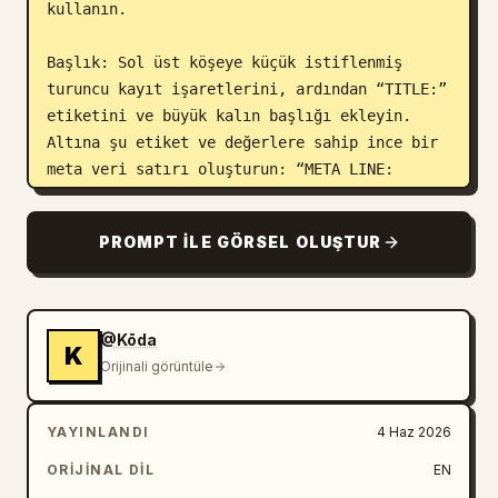
kullanın.

Başlık: Sol üst köşeye küçük istiflenmiş 
turuncu kayıt işaretlerini, ardından “TITLE:” 
etiketini ve büyük kalın başlığı ekleyin. 
Altına şu etiket ve değerlere sahip ince bir 
meta veri satırı oluşturun: “META LINE: 
nocturnal / sci-fi flow-art performance / 
dense 15-second burst-cut edit”, “PRIORITY: 
PROMPT ILE GÖRSEL OLUŞTUR
single-saber poi choreography, real micro-cut 
bursts, readable lake-energy payoff”, “MICRO 
BRIEF: C turns a lone energy saber into a 
fire-poi style light performance, compressing 
@Kōda
K
a full ritual dance into a fast 15-second 
Orijinali görüntüle
forest sequence.” Sağ üst köşeye “SEQUENCE 
ID: 
FOREST-SABER-POI-RITUAL-20P
” ekleyin.

YAYINLANDI
4 Haz 2026
Ana düzen: 5 sütun ve 4 satırdan oluşan bir 
ORIJINAL DIL
EN
ızgaraya yerleştirilmiş tam 20 storyboard 