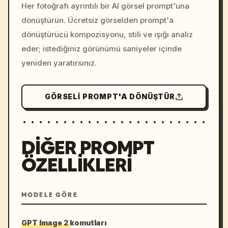
colors, 8k --v 6.0
Her fotoğrafı ayrıntılı bir AI görsel prompt'una
dönüştürün. Ücretsiz görselden prompt'a
dönüştürücü kompozisyonu, stili ve ışığı analiz
eder; istediğiniz görünümü saniyeler içinde
yeniden yaratırsınız.
GÖRSELI PROMPT'A DÖNÜŞTÜR
DIĞER PROMPT
ÖZELLIKLERI
MODELE GÖRE
GPT Image 2 komutları