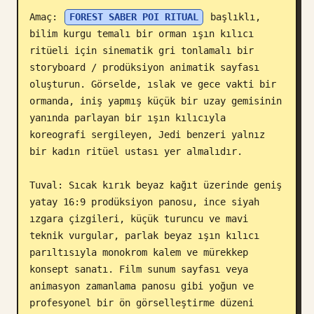
Amaç: 
FOREST SABER POI RITUAL
 başlıklı, 
Blog
bilim kurgu temalı bir orman ışın kılıcı 
ritüeli için sinematik gri tonlamalı bir 
Güncellemeler
storyboard / prodüksiyon animatik sayfası 
oluşturun. Görselde, ıslak ve gece vakti bir 
ormanda, iniş yapmış küçük bir uzay gemisinin 
yanında parlayan bir ışın kılıcıyla 
koreografi sergileyen, Jedi benzeri yalnız 
bir kadın ritüel ustası yer almalıdır.

Tuval: Sıcak kırık beyaz kağıt üzerinde geniş 
yatay 16:9 prodüksiyon panosu, ince siyah 
ızgara çizgileri, küçük turuncu ve mavi 
teknik vurgular, parlak beyaz ışın kılıcı 
parıltısıyla monokrom kalem ve mürekkep 
konsept sanatı. Film sunum sayfası veya 
animasyon zamanlama panosu gibi yoğun ve 
profesyonel bir ön görselleştirme düzeni 