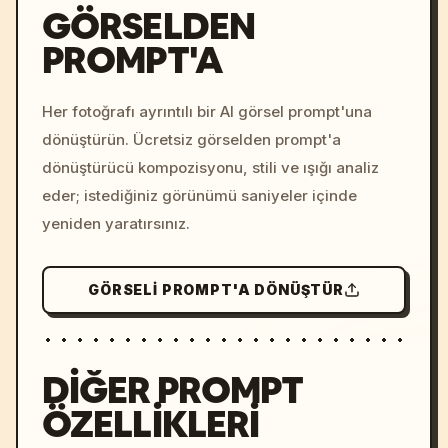
GÖRSELDEN
PROMPT'A
/imagine prompt: cinemati
c, cyberpunk sunset, neon
colors, 8k --v 6.0
Her fotoğrafı ayrıntılı bir AI görsel prompt'una
dönüştürün. Ücretsiz görselden prompt'a
dönüştürücü kompozisyonu, stili ve ışığı analiz
eder; istediğiniz görünümü saniyeler içinde
yeniden yaratırsınız.
GÖRSELI PROMPT'A DÖNÜŞTÜR
DIĞER PROMPT
ÖZELLIKLERI