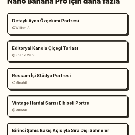
Nano Banana Pro için daha fazla
Detaylı Ayna Özçekimi Portresi
@William AI
Editoryal Kanola Çiçeği Tarlası
@Shahid Wani
Ressam İşi Stüdyo Portresi
@Minahil
Vintage Hardal Sarısı Elbiseli Portre
@Minahil
Birinci Şahıs Bakış Açısıyla Sıra Dışı Sahneler