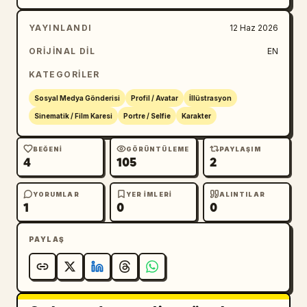
YAYINLANDI
12 Haz 2026
ORIJINAL DIL
EN
KATEGORILER
Sosyal Medya Gönderisi
Profil / Avatar
İllüstrasyon
Sinematik / Film Karesi
Portre / Selfie
Karakter
BEĞENI
GÖRÜNTÜLEME
PAYLAŞIM
4
105
2
YORUMLAR
YER IMLERI
ALINTILAR
1
0
0
PAYLAŞ