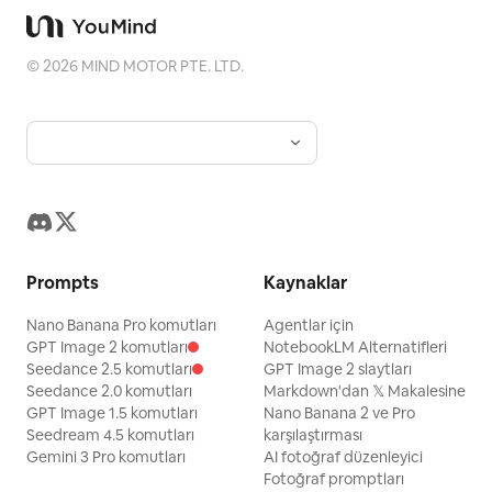
©
2026
MIND MOTOR PTE. LTD.
Prompts
Kaynaklar
Nano Banana Pro komutları
Agentlar için
GPT Image 2 komutları
NotebookLM Alternatifleri
Seedance 2.5 komutları
GPT Image 2 slaytları
Seedance 2.0 komutları
Markdown'dan 𝕏 Makalesine
GPT Image 1.5 komutları
Nano Banana 2 ve Pro
Seedream 4.5 komutları
karşılaştırması
Gemini 3 Pro komutları
AI fotoğraf düzenleyici
Fotoğraf promptları