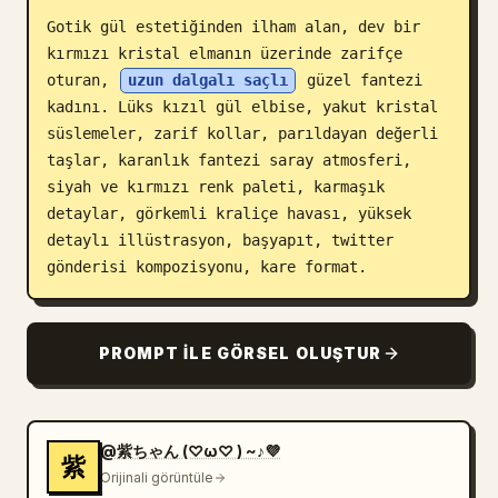
Gotik gül estetiğinden ilham alan, dev bir 
Blog
kırmızı kristal elmanın üzerinde zarifçe 
oturan, 
uzun dalgalı saçlı
 güzel fantezi 
Güncellemeler
kadını. Lüks kızıl gül elbise, yakut kristal 
süslemeler, zarif kollar, parıldayan değerli 
taşlar, karanlık fantezi saray atmosferi, 
siyah ve kırmızı renk paleti, karmaşık 
detaylar, görkemli kraliçe havası, yüksek 
detaylı illüstrasyon, başyapıt, twitter 
gönderisi kompozisyonu, kare format.
PROMPT ILE GÖRSEL OLUŞTUR
@紫ちゃん (⁠♡⁠ω⁠♡⁠ ⁠)⁠ ⁠~⁠♪💜
紫
Orijinali görüntüle