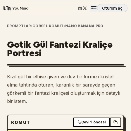
Oturum aç
YouMind
Genel Bakış
PROMPTLAR
›
GÖRSEL KOMUT
›
NANO BANANA PRO
Gotik Gül Fantezi Kraliçe
Kullanım Senaryoları
Portresi
Beceriler
Kızıl gül bir elbise giyen ve dev bir kırmızı kristal
İstemler
elma tahtında oturan, karanlık bir sarayda geçen
görkemli bir fantezi kraliçesi oluşturmak için detaylı
bir istem.
Fiyatlandırma
İndir
KOMUT
Çeviri öncesi