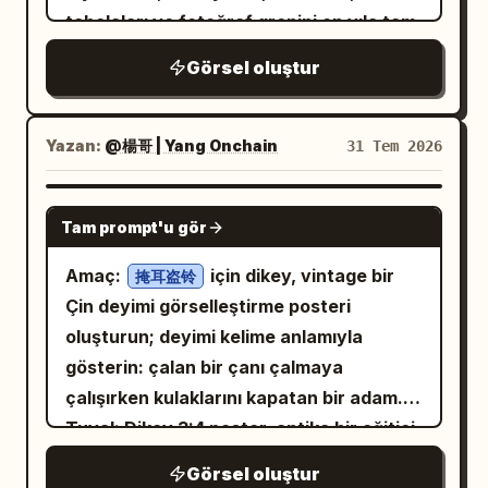
açık tenli, zarif görünümlü ve sıcak,
koruyarak vücudu hafif hareket halinde.
tabelaları ve fotoğraf grenini on yıla tam
içten bir gülümsemeye sahip 25
Gümüş-mavi sahne üniforması, atari
yaşında bir kadın
olarak uyacak şekilde güncelleyin.
Görsel oluştur
ekranından ve pedal ışıklarından gelen
yanına geliyor. Nazikçe şemsiyesini
Modern logolar veya cihazlar olmasın."
mavi-mor yansımalar; bulanıklık sadece
ikisini de kaplayacak şekilde uzatıyor.
Bunu birden fazla on yıl için çalıştırın ve
saç uçlarında ve arka planda görülüyor.
Başını kaldırıp gözleri buluştuğunda,
bir kaydırmalı gönderi (carousel) olarak
Yazan:
@楊哥 | Yang Onchain
31 Tem 2026
3. Kare: Kırmızı ve siyah yarış simülatörü
sessiz ve içten bir gülümseme
paylaşın
kokpiti. Gösterge panelinin yan-ön
paylaşıyorlar. Gözlerinin buluştuğu o an,
GPT IMAGE 2
Tam prompt'u gör
kısmından düşük açılı yakın çekim; kadın
siyah beyaz dünya canlı renklere
yarıştan sonra yarış koltuğuna doğal bir
dönüşmeye başlıyor. Yağmur hafifçe
Amaç:
için dikey, vintage bir
掩耳盗铃
şekilde yaslanmış, omuzları rahatlamış,
parlıyor, şehir ışıkları sıcak ve canlı bir
Çin deyimi görselleştirme posteri
kameraya bakmak için dönüyor. Kırmızı
hale geliyor ve etraflarındaki her detay
oluşturun; deyimi kelime anlamıyla
ve siyah yarış tarzı üniforma; direksiyon,
hayat buluyor. Kalabalık arka planda
gösterin: çalan bir çanı çalmaya
gösterge ve koltuk yapıları net; vücut ile
bulanık ve önemsiz bir şekilde kalırken,
çalışırken kulaklarını kapatan bir adam.
ekipman arasında kırpılma (clipping)
ikisi şemsiyenin altında durup sessiz,
Tuval: Dikey 3:4 poster, antika bir eğitici
olmadan doğru fiziksel etkileşim. 4. Kare:
büyülü bir bağ paylaşıyorlar. Sahne
baskı gibi hafif lekeli ve grenli, eskitilmiş
Pembe bir fotoğraf kabininin içi. Kamera
duygusal, romantik ve umut dolu; tek bir
Görsel oluştur