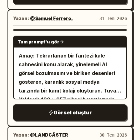
bej pirinç kağıdı arka plan. Düzen: Üstte
dış perdenin yakınında; kadın, sanki
iyilik hareketinin birinin hayatına nasıl
ortalanmış büyük siyah Çin kaligrafisi
arkadaşlarını kontrol ediyormuş gibi iki
renk katabileceğini simgeliyor.
başlık. Hemen altına, küçük serifli büyük
Yazan:
@Samuel Ferrero.
31 Tem 2026
pembe plastik perdenin arasından üst
harflerle İngilizce alt başlığı ekleyin:
vücudunu çıkarıyor. Siyah beyaz dantel
“COVERING EARS DOES NOT STOP
GPT IMAGE 2
üniforma, eller perdelerin arkasında gizli,
Tam prompt'u gör
SOUND”. Bunun altına, soluna ve sağına
gözlere, hafif aralık dudaklara ve yakın
uzanan ince kırmızı yatay ayırıcı
Amaç: Tekrarlanan bir fantezi kale
mesafe flaş aydınlatmasına odaklanılmış.
çizgilerle birlikte “成语事故现场 02” yazan
sahnesini konu alarak, yinelemeli AI
Negatif: {argument name="negative
küçük kırmızı kutulu bir etiket yerleştirin.
görsel bozulmasını ve biriken desenleri
prompt" default="Reşit olmayan
Ana sahne: Detaylı monokrom mürekkep
gösteren, karanlık sosyal medya
görünümü, oyuncak bebek benzeri yüz,
gravürle çizilmiş antik bir Çin avlusu.
tarzında bir kanıt kolajı oluşturun. Tuval:
aşırı cilt pürüzsüzleştirme, plastik cilt,
Solda, kalın yatay bir ahşap kirişe metal
Yaklaşık 490 × 957 piksel boyutlarında,
rastgele yüz ışık lekeleri, kusursuz ticari
halkalar ve zincirlerle asılı büyük bir
dikey ekran görüntüsü formatı; dar
reklam, modern HD sinema görünümü,
Görsel oluştur
bronz tapınak çanı. Çan süslü, koyu, ağır
kenar boşluklarına sahip kömür karası
havada asılı karakterler, ekipman ve
ve dokulu; kabartmalı çivileri, oyma
arka plan ve sosyal medya akışı
vücut arasında kırpılma, deforme olmuş
panelleri ve dalgalı bir alt kenarı var.
görünümü. Düzen: En üste, ince koyu
Yazan:
@LANDCÄSTER
direksiyonlar, yanlış pedal yerleşimi,
30 Tem 2026