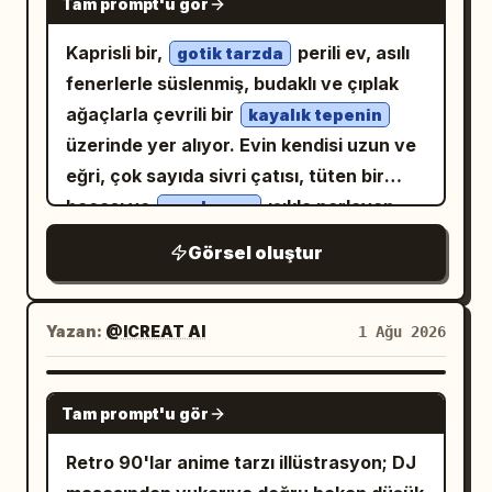
Tam prompt'u gör
Kaprisli bir,
perili ev, asılı
gotik tarzda
fenerlerle süslenmiş, budaklı ve çıplak
ağaçlarla çevrili bir
kayalık tepenin
üzerinde yer alıyor. Evin kendisi uzun ve
eğri, çok sayıda sivri çatısı, tüten bir
bacası ve
ışıkla parlayan
sıcak, sarı
çok sayıda penceresi var. Taş bir
Görsel oluştur
merdiven, basamakları büyük ve yaşlı bir
ağacın açıkta kalan kökleriyle kısmen
gizlenmiş bir şekilde, tepeden girişe
Yazan:
@ICREAT AI
1 Ağu 2026
doğru kıvrılarak çıkıyor.
GPT IMAGE 2
Tam prompt'u gör
Retro 90'lar anime tarzı illüstrasyon; DJ