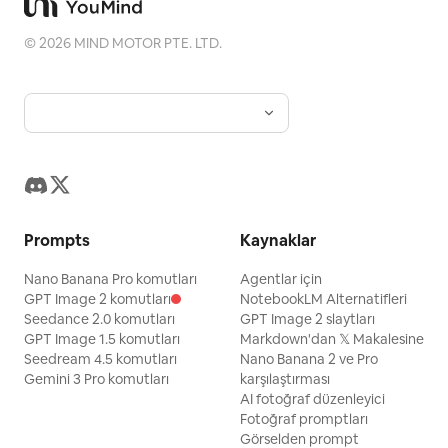
değil, anime değil.
©
2026
MIND MOTOR PTE. LTD.
Prompts
Kaynaklar
Nano Banana Pro komutları
Agentlar için
GPT Image 2 komutları
NotebookLM Alternatifleri
Seedance 2.0 komutları
GPT Image 2 slaytları
GPT Image 1.5 komutları
Markdown'dan 𝕏 Makalesine
Seedream 4.5 komutları
Nano Banana 2 ve Pro
Gemini 3 Pro komutları
karşılaştırması
AI fotoğraf düzenleyici
Fotoğraf promptları
Görselden prompt