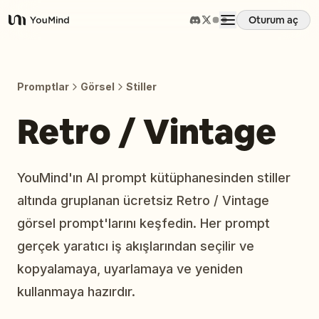
Oturum aç
YouMind
Genel Bakış
Promptlar
Görsel
Stiller
Kullanım Senaryoları
Retro / Vintage
Beceriler
YouMind'ın AI prompt kütüphanesinden stiller
altında gruplanan ücretsiz Retro / Vintage
İstemler
görsel prompt'larını keşfedin. Her prompt
gerçek yaratıcı iş akışlarından seçilir ve
Fiyatlandırma
kopyalamaya, uyarlamaya ve yeniden
kullanmaya hazırdır.
İndir