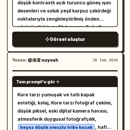
belden yukarı bir genç kadın yer alır. Sağ
çizgileri ve küçük daireler kullanın.
düşük kontrastlı açık turuncu güneş ışını
birbirine çok benzemelidir. Ortadaki
üst arka planı büyük, kırmızı, geometrik
Görsel stil: Oldukça detaylı mürekkepli
desenleri ve soluk yeşil karpuz çekirdeği
büyük görsel daha keskin ve görkemli
diyagonal bir mimari şekil doldurur. Sol
çizim sanatı, sadece ses dalgaları,
noktalarıyla zenginleştirilmiş önden
olmalı, ancak halihazırda tekrarlanan
alt köşede küçük bir şehir manzarası ve
açıklamalar ve küçük etiket için sınırlı
görünümlü bir grafik tasarım. Sağ alt
doku desenlerini ve bindirilmiş efektleri
kırmızı bir şerit bulunur. Metin içeriği:
kırmızı vurgularla birlikte soluk siyah ve
kısımda; koyu yeşil boyuna çizgileri, ince
göstermelidir. En alttaki görsel belirgin
Görsel oluştur
Rusça olarak tam 5 büyük başlık bloğu
sepya tonları. Görsel, modern bir
açık yeşil kabuğu, parlak kırmızı ince
şekilde bozulmuş görünmelidir: gürültülü,
kullanın, kalın ve sıkıştırılmış blok
infografik posterle harmanlanmış eski bir
dokulu içi, birkaç doğal siyah çekirdeği
bulanık, aşırı doygun, benekli, çarpık
harflerle: 1) üzerinde küçük bir kırmızı
Çin hikaye kitabı diyagramı gibi
ve parlayan suyuyla bütün bir oval
detaylar, çift kenarlar, kıtır dokular ve
Yazan:
@南鸢 nuyoah
30 Tem 2026
yıldız ve ince hız çizgileri olan üstteki
hissettirmeli. Fotogerçekçilik yok, parlak
karpuz, ikiye bölünmüş bir karpuz ve
aşırı birikmiş fırça benzeri yapılar; ancak
kırmızı "ПРОСТО" kelimesi, 2) lacivert
renkler yok, fazladan karakter yok,
kademeli dilimler yer alıyor. Sol üstte,
yine de aynı fantezi kale caddesi olduğu
GPT IMAGE 2
şerit "ЕЩЕ ОДИН ДЕНЬ", 3) kırmızı şerit
filigran yok.
Tam prompt'u gör
ürün adı "
"; et kırmızısı
anlaşılmalıdır. Metin içeriği: Orta görselin
Qilin Karpuzu
"КОГДА ТЫ", 4) lacivert metin "НЕ
dolgulu, krem beyazı iç çizgili ve koyu
altında, küçük kalın beyaz sans-serif
Kore tarzı yumuşak ve tatlı kapak
СТАЛА", 5) büyük lacivert şerit
yeşil dış konturlu, kalın, yuvarlak hatlı ve
yazı tipiyle tam olarak şu 3 altyazı
estetiği, kolaj, Kore tarzı fotoğraf çekimi,
"СОДЕРЖАНКОЙ". Sol alt ön planda,
eğlenceli el çizimi bir yazı tipiyle
satırını kullanın: “Burada her komut
düşük piksel, eski dijital kamera havası,
üst üste dizilmiş 4 Rusça satırdan oluşan
sunuluyor; tek bir karpuz çekirdeği,
farklıydı, bu 5. üretim:” “Aynı etki, önceki
atmosferik duygusal fotoğrafçılık,
tam 1 küçük kırmızı şerit ekleyin:
okunabilirliği bozmadan konturlarla
resimlerden verileri tutuyor.” “Yıkım
, hafif
beyaz düşük omuzlu triko kazak