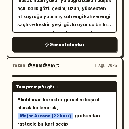
masasından yukarıya doğru bakan düşük
açılı balık gözü çekim; uzun, yüksekten
at kuyruğu yapılmış kül rengi kahverengi
saçlı ve keskin yeşil gözlü oyuncu bir kız
kameraya sinsi bir gülümseme atıyor;
üzerinde beyaz kısa bir kapüşonlu
Görsel oluştur
sweatshirt (kapüşonu inik, göbeği açık)
var ve parlayan pikap düzeneğinin
(kırmızı slipmatlı) üzerinde bir kolunu
Yazan:
@ABM@AIArt
1 Ağu 2026
dinamik bir şekilde uzatıyor; arka planda
altın yıldız çelenklerinin altında gece
GPT IMAGE 2
Tam prompt'u gör
festivali alanı, macenta, yeşil ve turuncu
renklerde açan devasa renkli havai
Alıntılanan karakter görselini başrol
fişekler, uzaktaki şehir ışıkları ve bokeh
olarak kullanarak,
efektli bir dönme dolap görülüyor; koyu
grubundan
Major Arcana (22 kart)
kırmızı, lacivert, deniz mavisi ve canlı
rastgele bir kart seçip