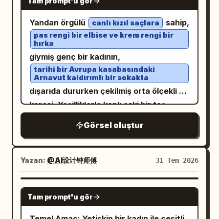
bulanıklık, kötü anatomi, fazladan
Tam prompt'u gör
açılı bir perspektiften çekim yapın;
uzuvlar, düşük kalite, gürültülü, odak
vücudu bükme ahşap bir kafe
Yandan örgülü
sahip,
canlı kızıl saçlara
dışı, kopya öğeler, tuhaf dokular, dijital,
sandalyesinde yan dönmüş, bir eli
pas rengi bir elbise ve krem rengi bir
bej balıkçı yaka
hırka
belinde duruyor. Üzerine, dökümlü
giymiş genç bir kadının,
yüksek belli pilili bir eteğin içine
tarihi bir Avrupa kasabasındaki
sokulmuş, soluk mavi-gri uzun kollu bir
Arnavut kaldırımlı bir sokakta
bluz giydirerek yumuşak, monokrom
dışarıda dururken çekilmiş orta ölçekli bir
mavi-gri bir kombin oluşturun. Tam
karesi. Yeşilliklerle kaplı eski bir taş
olarak 2 adet görünür kafe mobilyası
duvara hafifçe yaslanmış, ellerinde deri
Görsel oluştur
ekleyin: sol ön planda yuvarlak metal bir
kaplı bir not defteri ve kalem tutuyor,
kafe masası ve sol alt kısımda hasır bir
boynunda ise vintage bir cep saati
kafe sandalyesi. Balkonun aşınmış taş
kolyesi var. Arka planda, saksı
Yazan:
@AI设计钟师傅
31 Tem 2026
korkulukları var; ötesinde ise klasik
çiçekleriyle süslü balkonlara sahip dar ve
Haussmann tarzı binalar, yansımalı dar
güneş alan tarihi binalar ile çömlek
GPT IMAGE 2
bir sokak, park halindeki arabalar ve
Tam prompt'u gör
ürünlerinin sergilendiği küçük bir
karamsar, bulutlu bir ters ışık bulunuyor.
tezgahın yakınında yürüyen birkaç
Temel Amaç: Yetişkin bir kadın ile çeşitli