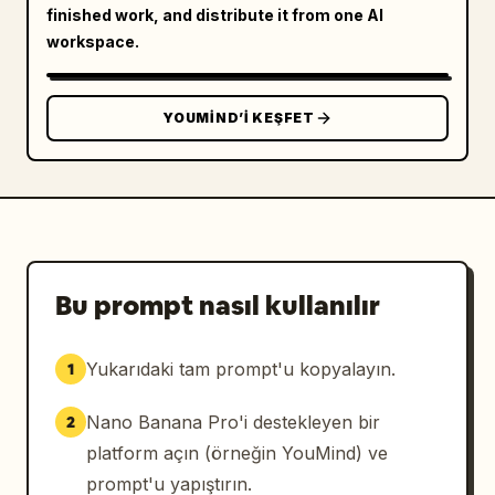
finished work, and distribute it from one AI
workspace.
YOUMIND’I KEŞFET
Bu prompt nasıl kullanılır
Yukarıdaki tam prompt'u kopyalayın.
1
Nano Banana Pro'i destekleyen bir
2
platform açın (örneğin YouMind) ve
prompt'u yapıştırın.