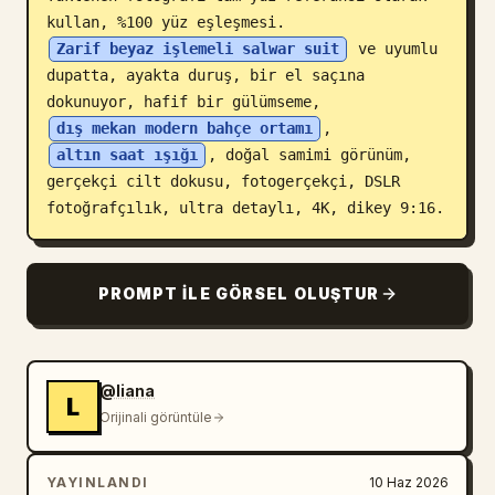
kullan, %100 yüz eşleşmesi. 
Blog
Zarif beyaz işlemeli salwar suit
 ve uyumlu 
dupatta, ayakta duruş, bir el saçına 
Güncellemeler
dokunuyor, hafif bir gülümseme, 
dış mekan modern bahçe ortamı
, 
altın saat ışığı
, doğal samimi görünüm, 
gerçekçi cilt dokusu, fotogerçekçi, DSLR 
fotoğrafçılık, ultra detaylı, 4K, dikey 9:16.
PROMPT ILE GÖRSEL OLUŞTUR
@liana
L
Orijinali görüntüle
YAYINLANDI
10 Haz 2026