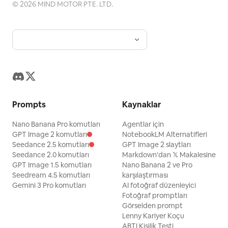
©
2026
MIND MOTOR PTE. LTD.
Prompts
Kaynaklar
Nano Banana Pro komutları
Agentlar için
GPT Image 2 komutları
NotebookLM Alternatifleri
Seedance 2.5 komutları
GPT Image 2 slaytları
Seedance 2.0 komutları
Markdown'dan 𝕏 Makalesine
GPT Image 1.5 komutları
Nano Banana 2 ve Pro
Seedream 4.5 komutları
karşılaştırması
Gemini 3 Pro komutları
AI fotoğraf düzenleyici
Fotoğraf promptları
Görselden prompt
Lenny Kariyer Koçu
ABTI Kişilik Testi