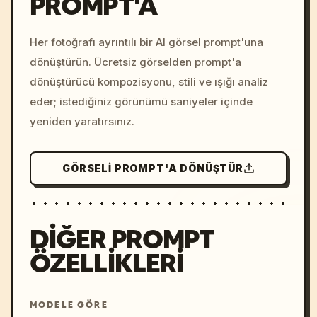
PROMPT'A
/imagine prompt: cinemati
c, cyberpunk sunset, neon
colors, 8k --v 6.0
Her fotoğrafı ayrıntılı bir AI görsel prompt'una
dönüştürün. Ücretsiz görselden prompt'a
dönüştürücü kompozisyonu, stili ve ışığı analiz
eder; istediğiniz görünümü saniyeler içinde
yeniden yaratırsınız.
GÖRSELI PROMPT'A DÖNÜŞTÜR
DIĞER PROMPT
ÖZELLIKLERI
MODELE GÖRE