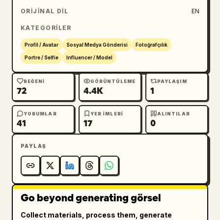
ORIJINAL DIL
EN
KATEGORILER
Profil / Avatar
Sosyal Medya Gönderisi
Fotoğrafçılık
Portre / Selfie
Influencer / Model
BEĞENI
GÖRÜNTÜLEME
PAYLAŞIM
72
4.4K
1
YORUMLAR
YER IMLERI
ALINTILAR
41
17
0
PAYLAŞ
Go beyond generating görsel
Collect materials, process them, generate