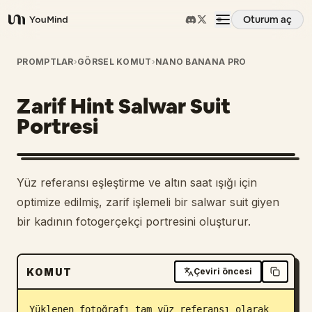
Oturum aç
YouMind
Genel Bakış
PROMPTLAR
›
GÖRSEL KOMUT
›
NANO BANANA PRO
Zarif Hint Salwar Suit
Kullanım Senaryoları
Portresi
Beceriler
Yüz referansı eşleştirme ve altın saat ışığı için
İstemler
optimize edilmiş, zarif işlemeli bir salwar suit giyen
bir kadının fotogerçekçi portresini oluşturur.
Fiyatlandırma
KOMUT
Çeviri öncesi
İndir
Yüklenen fotoğrafı tam yüz referansı olarak 