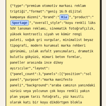
{"type":"premium otomotiv markası reklam 
Blog
triptiği","format":"geniş 16:9 dijital 
kampanya düzeni","brand":"
Kia
","product":"
Güncellemeler
Sportage
","overall_style":"koyu renkli lüks 
SUV lansman reklamı, sinematik fotoğrafçılık, 
yüksek kontrastlı siyah ve kömür rengi 
paleti, soğuk gri vurgular, minimalist beyaz 
tipografi, modern kurumsal marka rehberi 
görünümü, ıslak asfalt yansımaları, dramatik 
bulutlu gökyüzü, mimari beton formlar, 
paneller arasında ince dikey 
ayırıcılar","layout":
{"panel_count":3,"panels":[{"position":"sol 
panel","purpose":"marka manifesto 
paneli","background":"araba camının yanındaki 
sürücü veya yolcunun çok koyu renkli yakın 
plan yaşam tarzı fotoğrafı, yüz kasıtlı 
olarak katı bir koyu dikdörtgen blokla 