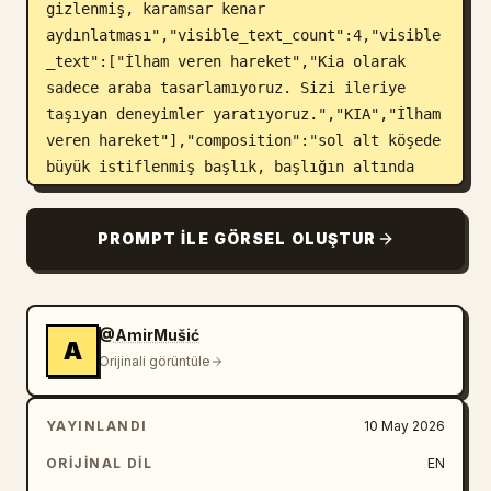
gizlenmiş, karamsar kenar 
aydınlatması","visible_text_count":4,"visible
_text":["İlham veren hareket","Kia olarak 
sadece araba tasarlamıyoruz. Sizi ileriye 
taşıyan deneyimler yaratıyoruz.","KIA","İlham 
veren hareket"],"composition":"sol alt köşede 
büyük istiflenmiş başlık, başlığın altında 
kısa yatay çizgi, altında gövde metni, sol 
altta sabitlenmiş marka logosu ve slogan"},
PROMPT ILE GÖRSEL OLUŞTUR
{"position":"orta panel","purpose":"ana araç 
lansman paneli","background":"brütalist beton 
mimarinin önünde, ıslak zemine park edilmiş 
koyu grafit renkli kompakt SUV'nin ön üç 
@AmirMušić
A
çeyrek açısı, uzakta dağlar ve bulutlu 
Orijinali görüntüle
gökyüzü","visible_text_count":7,"visible_text
":["KIA","Tamamen 
YAYINLANDI
10 May 2026
yeni","Sportage","Tasarımıyla 
cesur.","Teknolojiyle 
ORIJINAL DIL
EN
güçlendirilmiş.","Sportage","Gelişmiş 