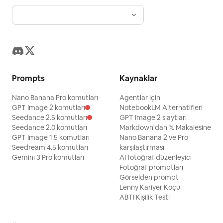
Prompts
Kaynaklar
Nano Banana Pro komutları
Agentlar için
GPT Image 2 komutları
NotebookLM Alternatifleri
Seedance 2.5 komutları
GPT Image 2 slaytları
Seedance 2.0 komutları
Markdown'dan 𝕏 Makalesine
GPT Image 1.5 komutları
Nano Banana 2 ve Pro
Seedream 4.5 komutları
karşılaştırması
Gemini 3 Pro komutları
AI fotoğraf düzenleyici
Fotoğraf promptları
Görselden prompt
Lenny Kariyer Koçu
ABTI Kişilik Testi