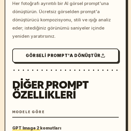
colors, 8k --v 6.0
Her fotoğrafı ayrıntılı bir AI görsel prompt'una
dönüştürün. Ücretsiz görselden prompt'a
dönüştürücü kompozisyonu, stili ve ışığı analiz
eder; istediğiniz görünümü saniyeler içinde
yeniden yaratırsınız.
GÖRSELI PROMPT'A DÖNÜŞTÜR
DIĞER PROMPT
ÖZELLIKLERI
MODELE GÖRE
GPT Image 2 komutları