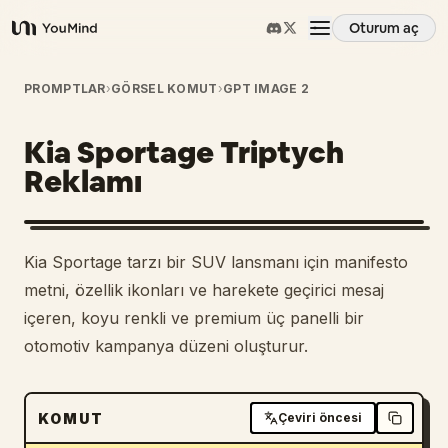
Oturum aç
YouMind
Genel Bakış
PROMPTLAR
›
GÖRSEL KOMUT
›
GPT IMAGE 2
Kia Sportage Triptych
Kullanım Senaryoları
Reklamı
Beceriler
Kia Sportage tarzı bir SUV lansmanı için manifesto
İstemler
metni, özellik ikonları ve harekete geçirici mesaj
içeren, koyu renkli ve premium üç panelli bir
otomotiv kampanya düzeni oluşturur.
Fiyatlandırma
İndir
KOMUT
Çeviri öncesi