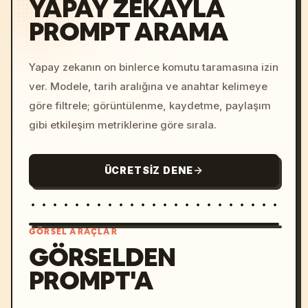
YAPAY ZEKAYLA
PROMPT ARAMA
Yapay zekanın on binlerce komutu taramasına izin
ver. Modele, tarih aralığına ve anahtar kelimeye
göre filtrele; görüntülenme, kaydetme, paylaşım
gibi etkileşim metriklerine göre sırala.
ÜCRETSIZ DENE
GÖRSEL ARAÇLAR
GÖRSELDEN
PROMPT'A
/imagine prompt: cinemati
c, cyberpunk sunset, neon