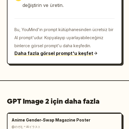
görünür Sportage plakası, sağ panelde arka 
değiştirin ve üretin.
Sportage amblemi","custom_text":
{"left_headline":"
İlham veren hareket
","center_headline":"
Tamamen yeni Sportage
Bu, YouMind'ın prompt kütüphanesinden ücretsiz bir
","right_headline":"
Gelecek için tasarlandı.
AI prompt'udur. Kopyalayıp uyarlayabileceğiniz
"},"rendering":"cilalı grafik tasarımla 
binlerce görsel prompt'u daha keşfedin.
harmanlanmış fotogerçekçi ticari otomotiv 
Daha fazla görsel prompt'u keşfet
fotoğrafçılığı, keskin detaylar, premium 
broşür kalitesi, ekstra panel yok, yazım 
hatası yok, karmaşa yok"}
GPT Image 2 için daha fazla
Anime Gender-Swap Magazine Poster
@のぞむ＊AIイラスト