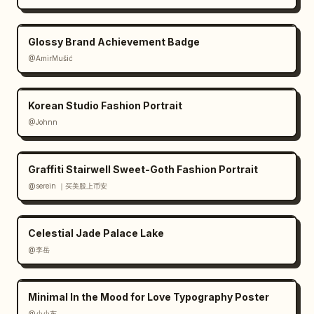
Glossy Brand Achievement Badge
@AmirMušić
Korean Studio Fashion Portrait
@Johnn
Graffiti Stairwell Sweet-Goth Fashion Portrait
@serein ｜买美股上币安
Celestial Jade Palace Lake
@李岳
Minimal In the Mood for Love Typography Poster
@小小东