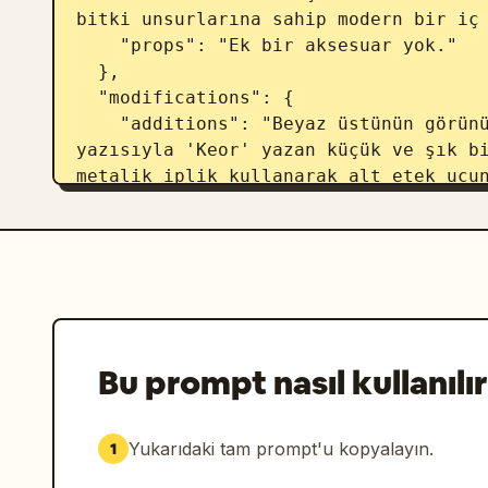
bitki unsurlarına sahip modern bir iç 
    "props": "Ek bir aksesuar yok."

  },

  "modifications": {

    "additions": "Beyaz üstünün görünür kenarına veya etek ucuna, zarif el 
yazısıyla 'Keor' yazan küçük ve şık bi
metalik iplik kullanarak alt etek ucun
karışan, yüksek kaliteli ve özel bir d
yerleştirin."

  },

  "style": "Fotogerçekçi, yüksek çözünürlüklü yaşam tarzı/göz alıcı 
fotoğrafçılık, yumuşak doğal aydınlatm
ayakkabıları üzerinde keskin odak, ger
özgüvenli bir ruh hali.",

Bu prompt nasıl kullanılır
  "technical": {

    "resolution": "8K",

    "aspect_ratio": "dikey",

Yukarıdaki tam prompt'u kopyalayın.
1
    "quality": "Son derece detaylı saç telleri, cilt dokusu, parlak kırmızı 