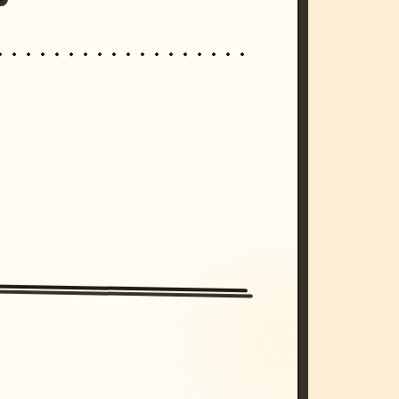
/imagine prompt: cinematic, cyberpunk s
unset, neon colors, 8k --v 6.0