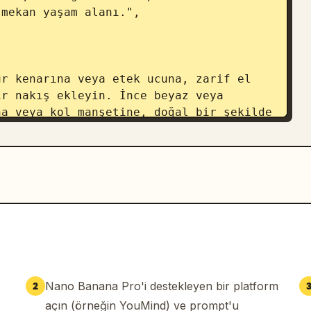
mekan yaşam alanı.",

r nakış ekleyin. İnce beyaz veya 
a veya kol manşetine, doğal bir şekilde 
etay olarak gerçekçi bir biçimde 
a, kadın ve kırmızı topuklu 
çekçi kumaş ve cilt dokuları, oyuncu ve 
Nano Banana Pro'i destekleyen bir platform
2
açın (örneğin YouMind) ve prompt'u