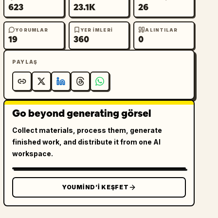
623
23.1K
26
YORUMLAR
YER IMLERI
ALINTILAR
19
360
0
PAYLAŞ
Go beyond generating görsel
Collect materials, process them, generate
finished work, and distribute it from one AI
workspace.
YOUMIND’I KEŞFET