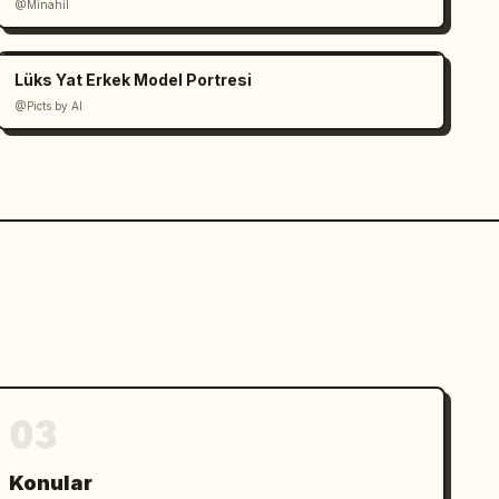
@Minahil
Lüks Yat Erkek Model Portresi
@Picts by AI
03
Konular