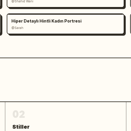
@Shahid Wani
Hiper Detaylı Hintli Kadın Portresi
@Sarah
02
Stiller