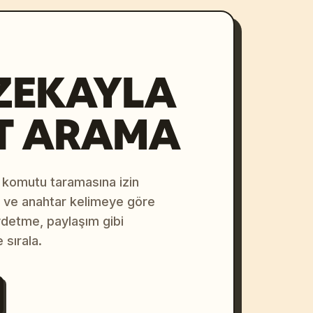
ZEKAYLA
T ARAMA
 komutu taramasına izin
na ve anahtar kelimeye göre
ydetme, paylaşım gibi
 sırala.