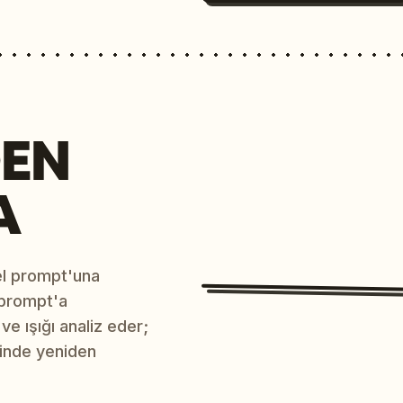
EN
A
sel prompt'una
 prompt'a
e ışığı analiz eder;
çinde yeniden