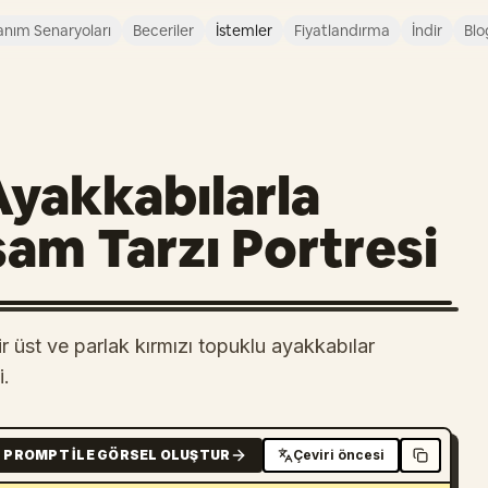
anım Senaryoları
Beceriler
İstemler
Fiyatlandırma
İndir
Blo
Ayakkabılarla
am Tarzı Portresi
r üst ve parlak kırmızı topuklu ayakkabılar
i.
PROMPT ILE GÖRSEL OLUŞTUR
Çeviri öncesi