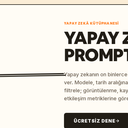
YAPAY ZEKÂ KÜTÜPHANESI
YAPAY 
PROMP
Yapay zekanın on binlerce
ver. Modele, tarih aralığı
filtrele; görüntülenme, ka
etkileşim metriklerine göre
ÜCRETSIZ DENE