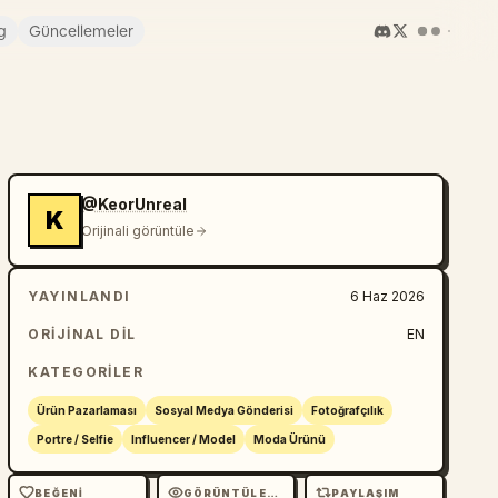
g
Güncellemeler
@KeorUnreal
K
Orijinali görüntüle
YAYINLANDI
6 Haz 2026
ORIJINAL DIL
EN
KATEGORILER
Ürün Pazarlaması
Sosyal Medya Gönderisi
Fotoğrafçılık
Portre / Selfie
Influencer / Model
Moda Ürünü
BEĞENI
GÖRÜNTÜLEME
PAYLAŞIM