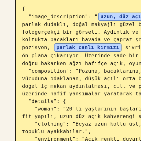
{

  "image_description": "
uzun, düz aç
parlak dudaklı, doğal makyajlı güzel b
fotogerçekçi bir görseli. Aydınlık ve 
koltukta bacakları havada ve çapraz şe
pozisyon, 
parlak canlı kırmızı
 sivri
ön plana çıkarıyor. Üzerinde sade bir
doğru bakarken ağzı hafifçe açık, oyun
  "composition": "Pozuna, bacaklarına, kırmızı topuklu ayakkabılarına ve üst 
vücuduna odaklanan, düşük açılı orta b
doğal iç mekan aydınlatması, cilt ve p
üzerinde hafif yansımalar yaratarak ta
  "details": {

    "woman": "20'li yaşlarının başlarında veya ortalarında, çekici, ince ve 
fit yapılı, uzun düz açık kahverengi s
    "clothing": "Beyaz uzun kollu üst, parlak kırmızı sivri burunlu yüksek 
topuklu ayakkabılar.",

    "environment": "Açık renkli duvarlara, koltuğa ve arka planda dekoratif 