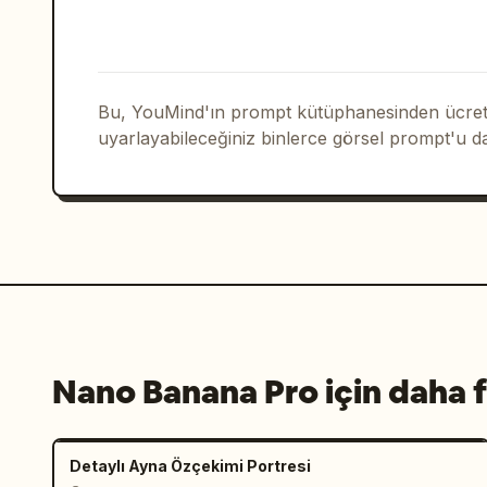
topuklu ayakkabı yansımaları, beyaz üs
'Keor' nakış işareti."

  },

  "full_prompt": "Uzun açık kahverengi saçlı güzel bir kadının koltukta 
bacakları havada ve çapraz şekilde otu
Bu, YouMind'ın prompt kütüphanesinden ücrets
parlak kırmızı yüksek topuklu ayakkabı
uyarlayabileceğiniz binlerce görsel prompt'u d
ifade, yumuşak iç mekan aydınlatması, 
nakışı ekle --ar 2:3 --v 6 --q 2 --sty
}
Nano Banana Pro için daha f
Detaylı Ayna Özçekimi Portresi