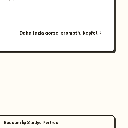
Daha fazla görsel prompt'u keşfet
Ressam İşi Stüdyo Portresi