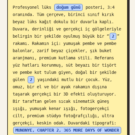
Profesyonel lüks 
doğum günü
 posteri, 3:4 
Blog
oranında. Tüm çerçeve, birinci sınıf kırık 
beyaz lüks kağıt dokulu bir duvarla kaplı. 
Güncellemeler
Duvara, derinliği ve gerçekçi iç gölgeleriyle 
belirgin bir şekilde oyulmuş büyük bir “
2
” 
rakamı. Rakamın içi: yumuşak pembe ve pembe 
balonlar, zarif beyaz çiçekler, şık buket 
aranjmanı, premium kutlama stili. Referans 
yüz hatları korunmuş, süt beyazı bir tişört 
ve pembe kot tulum giyen, doğal bir şekilde 
gülen 
2
 yaşındaki mutlu bir çocuk. Yüz, 
omuz, bir el ve bir ayak rakamın dışına 
taşarak gerçekçi bir 3D efekti oluşturuyor. 
Bir taraftan gelen sıcak sinematik güneş 
ışığı, yumuşak kenar ışığı, fotogerçekçi 
cilt, premium stüdyo fotoğrafçılığı, ultra 
gerçekçi, keskin odak. Duvardaki tipografi: 
MUNONYE, CHAPTER 2, 365 MORE DAYS OF WONDER