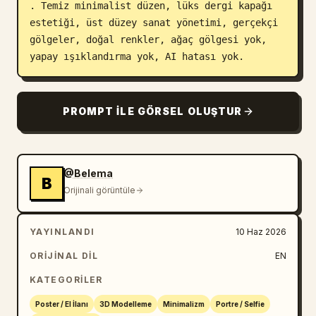
. Temiz minimalist düzen, lüks dergi kapağı 
estetiği, üst düzey sanat yönetimi, gerçekçi 
gölgeler, doğal renkler, ağaç gölgesi yok, 
yapay ışıklandırma yok, AI hatası yok.
PROMPT ILE GÖRSEL OLUŞTUR
@Belema
B
Orijinali görüntüle
YAYINLANDI
10 Haz 2026
ORIJINAL DIL
EN
KATEGORILER
Poster / El İlanı
3D Modelleme
Minimalizm
Portre / Selfie