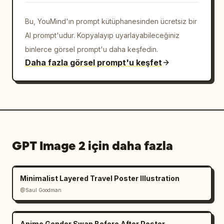
Bu, YouMind'ın prompt kütüphanesinden ücretsiz bir
AI prompt'udur. Kopyalayıp uyarlayabileceğiniz
binlerce görsel prompt'u daha keşfedin.
Daha fazla görsel prompt'u keşfet
GPT Image 2 için daha fazla
Minimalist Layered Travel Poster Illustration
@Saul Goodman
Anime Gender Swap Before After Poster