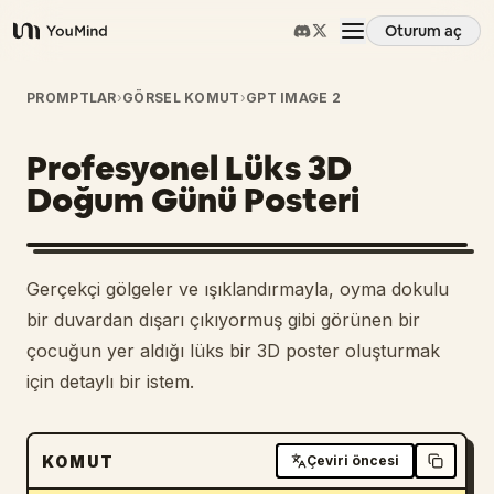
Oturum aç
YouMind
Genel Bakış
PROMPTLAR
›
GÖRSEL KOMUT
›
GPT IMAGE 2
Profesyonel Lüks 3D
Kullanım Senaryoları
Doğum Günü Posteri
Beceriler
Gerçekçi gölgeler ve ışıklandırmayla, oyma dokulu
İstemler
bir duvardan dışarı çıkıyormuş gibi görünen bir
çocuğun yer aldığı lüks bir 3D poster oluşturmak
için detaylı bir istem.
Fiyatlandırma
İndir
KOMUT
Çeviri öncesi