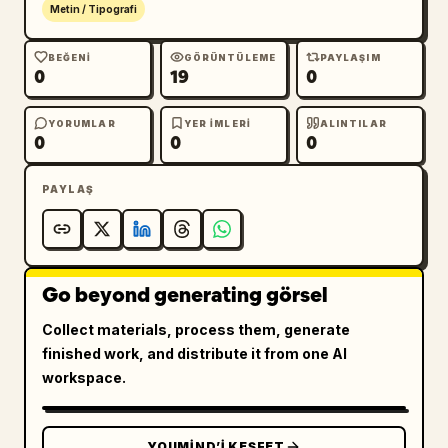
Metin / Tipografi
BEĞENI
GÖRÜNTÜLEME
PAYLAŞIM
0
19
0
YORUMLAR
YER IMLERI
ALINTILAR
0
0
0
PAYLAŞ
Go beyond generating görsel
Collect materials, process them, generate
finished work, and distribute it from one AI
workspace.
YOUMIND’I KEŞFET