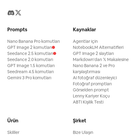
Prompts
Kaynaklar
Nano Banana Pro komutları
Agentlar için
GPT Image 2 komutları
NotebookLM Alternatifleri
Seedance 2.5 komutları
GPT Image 2 slaytları
Seedance 2.0 komutları
Markdown'dan 𝕏 Makalesine
GPT Image 1.5 komutları
Nano Banana 2 ve Pro
Seedream 4.5 komutları
karşılaştırması
Gemini 3 Pro komutları
AI fotoğraf düzenleyici
Fotoğraf promptları
Görselden prompt
Lenny Kariyer Koçu
ABTI Kişilik Testi
Ürün
Şirket
Skilller
Bize Ulaşın