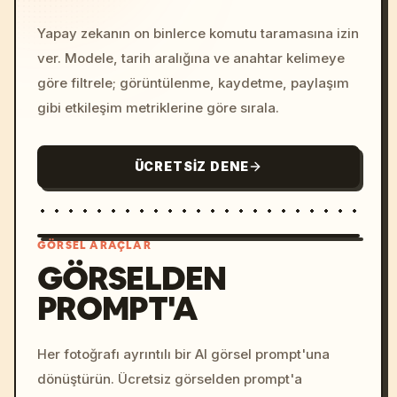
Yapay zekanın on binlerce komutu taramasına izin
ver. Modele, tarih aralığına ve anahtar kelimeye
göre filtrele; görüntülenme, kaydetme, paylaşım
gibi etkileşim metriklerine göre sırala.
ÜCRETSIZ DENE
GÖRSEL ARAÇLAR
GÖRSELDEN
PROMPT'A
/imagine prompt: cinemati
c, cyberpunk sunset, neon
colors, 8k --v 6.0
Her fotoğrafı ayrıntılı bir AI görsel prompt'una
dönüştürün. Ücretsiz görselden prompt'a