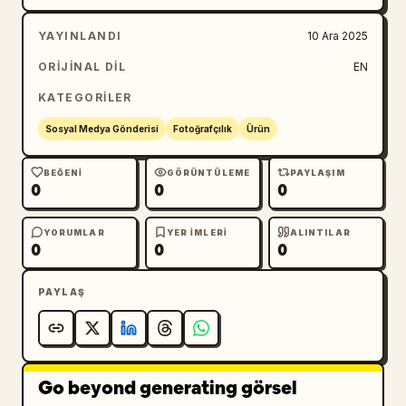
YAYINLANDI
10 Ara 2025
ORIJINAL DIL
EN
KATEGORILER
Sosyal Medya Gönderisi
Fotoğrafçılık
Ürün
BEĞENI
GÖRÜNTÜLEME
PAYLAŞIM
0
0
0
YORUMLAR
YER IMLERI
ALINTILAR
0
0
0
PAYLAŞ
Go beyond generating görsel