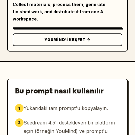
Collect materials, process them, generate
finished work, and distribute it from one AI
workspace.
YOUMIND’I KEŞFET
Bu prompt nasıl kullanılır
Yukarıdaki tam prompt'u kopyalayın.
1
Seedream 4.5'i destekleyen bir platform
2
açın (örneğin YouMind) ve prompt'u