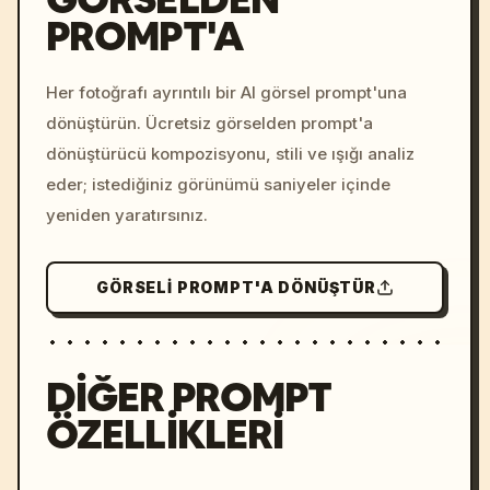
PROMPT'A
/imagine prompt: cinemati
c, cyberpunk sunset, neon
colors, 8k --v 6.0
Her fotoğrafı ayrıntılı bir AI görsel prompt'una
dönüştürün. Ücretsiz görselden prompt'a
dönüştürücü kompozisyonu, stili ve ışığı analiz
eder; istediğiniz görünümü saniyeler içinde
yeniden yaratırsınız.
GÖRSELI PROMPT'A DÖNÜŞTÜR
DIĞER PROMPT
ÖZELLIKLERI