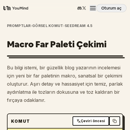
Oturum aç
YouMind
Genel Bakış
PROMPTLAR
›
GÖRSEL KOMUT
›
SEEDREAM 4.5
Macro Far Paleti Çekimi
Kullanım Senaryoları
Beceriler
Bu bilgi istemi, bir güzellik blog yazarının incelemesi
için yeni bir far paletinin makro, sanatsal bir çekimini
İstemler
oluşturur. Aşırı detay ve hassasiyet için temiz, parlak
aydınlatma ile tozların dokusuna ve toz kaldıran bir
fırçaya odaklanır.
Fiyatlandırma
İndir
KOMUT
Çeviri öncesi