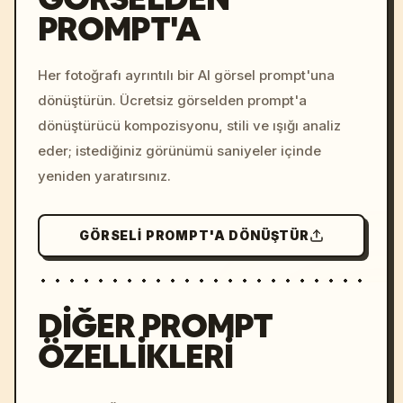
PROMPT'A
/imagine prompt: cinemati
c, cyberpunk sunset, neon
colors, 8k --v 6.0
Her fotoğrafı ayrıntılı bir AI görsel prompt'una
dönüştürün. Ücretsiz görselden prompt'a
dönüştürücü kompozisyonu, stili ve ışığı analiz
eder; istediğiniz görünümü saniyeler içinde
yeniden yaratırsınız.
GÖRSELI PROMPT'A DÖNÜŞTÜR
DIĞER PROMPT
ÖZELLIKLERI