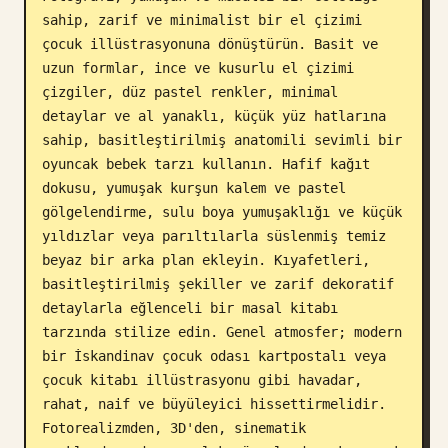
sahip, zarif ve minimalist bir el çizimi 
Blog
çocuk illüstrasyonuna dönüştürün. Basit ve 
uzun formlar, ince ve kusurlu el çizimi 
Güncellemeler
çizgiler, düz pastel renkler, minimal 
detaylar ve al yanaklı, küçük yüz hatlarına 
sahip, basitleştirilmiş anatomili sevimli bir 
oyuncak bebek tarzı kullanın. Hafif kağıt 
dokusu, yumuşak kurşun kalem ve pastel 
gölgelendirme, sulu boya yumuşaklığı ve küçük 
yıldızlar veya parıltılarla süslenmiş temiz 
beyaz bir arka plan ekleyin. Kıyafetleri, 
basitleştirilmiş şekiller ve zarif dekoratif 
detaylarla eğlenceli bir masal kitabı 
tarzında stilize edin. Genel atmosfer; modern 
bir İskandinav çocuk odası kartpostalı veya 
çocuk kitabı illüstrasyonu gibi havadar, 
rahat, naif ve büyüleyici hissettirmelidir. 
Fotorealizmden, 3D'den, sinematik 