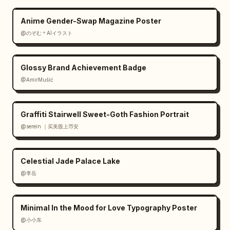
Anime Gender-Swap Magazine Poster
@のぞむ＊AIイラスト
Glossy Brand Achievement Badge
@AmirMušić
Graffiti Stairwell Sweet-Goth Fashion Portrait
@serein ｜买美股上币安
Celestial Jade Palace Lake
@李岳
Minimal In the Mood for Love Typography Poster
@小小东