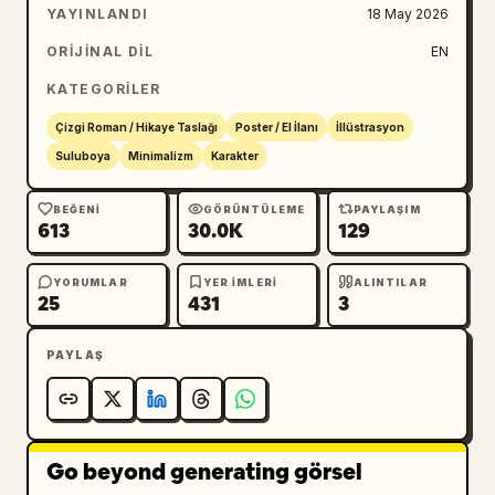
YAYINLANDI
18 May 2026
ORIJINAL DIL
EN
KATEGORILER
Çizgi Roman / Hikaye Taslağı
Poster / El İlanı
İllüstrasyon
Suluboya
Minimalizm
Karakter
BEĞENI
GÖRÜNTÜLEME
PAYLAŞIM
613
30.0K
129
YORUMLAR
YER IMLERI
ALINTILAR
25
431
3
PAYLAŞ
Go beyond generating görsel