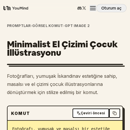
Oturum aç
YouMind
Genel Bakış
PROMPTLAR
›
GÖRSEL KOMUT
›
GPT IMAGE 2
Minimalist El Çizimi Çocuk
Kullanım Senaryoları
İllüstrasyonu
Beceriler
1
Fotoğrafları, yumuşak İskandinav estetiğine sahip,
İstemler
masalsı ve el çizimi çocuk illüstrasyonlarına
dönüştürmek için stilize edilmiş bir komut.
Fiyatlandırma
KOMUT
Çeviri öncesi
İndir
Fotoğrafı, yumuşak ve masalsı bir estetiğe 