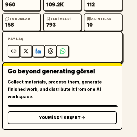
960
109.2K
112
YORUMLAR
YER IMLERI
ALINTILAR
158
793
10
PAYLAŞ
Go beyond generating görsel
Collect materials, process them, generate
finished work, and distribute it from one AI
workspace.
YOUMIND’I KEŞFET