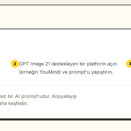
GPT Image 2'i destekleyen bir platform açın
2
(örneğin YouMind) ve prompt'u yapıştırın.
iz bir AI prompt'udur. Kopyalayıp
aha keşfedin.