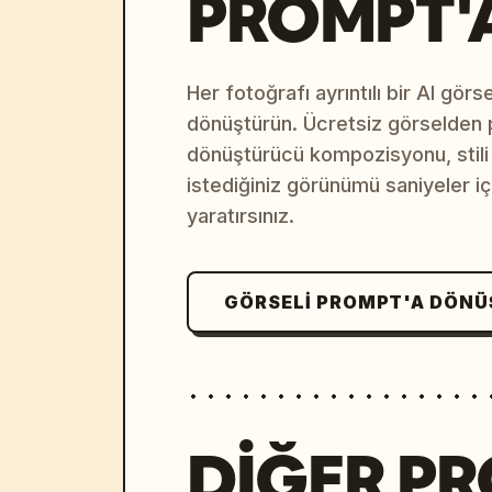
PROMPT'
Her fotoğrafı ayrıntılı bir AI gör
dönüştürün. Ücretsiz görselden
dönüştürücü kompozisyonu, stili v
istediğiniz görünümü saniyeler i
yaratırsınız.
GÖRSELI PROMPT'A DÖN
DIĞER P