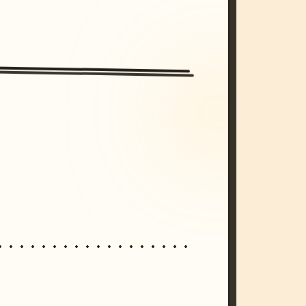
/imagine prompt: cinematic, cyberpunk s
unset, neon colors, 8k --v 6.0