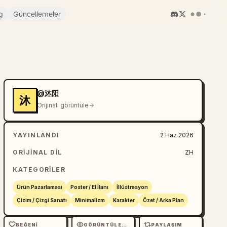
g
Güncellemeler
@沐阳
沐
Orijinali görüntüle
YAYINLANDI
2 Haz 2026
ORIJINAL DIL
ZH
KATEGORILER
Ürün Pazarlaması
Poster / El İlanı
İllüstrasyon
Çizim / Çizgi Sanatı
Minimalizm
Karakter
Özet / Arka Plan
BEĞENI
GÖRÜNTÜLEME
PAYLAŞIM