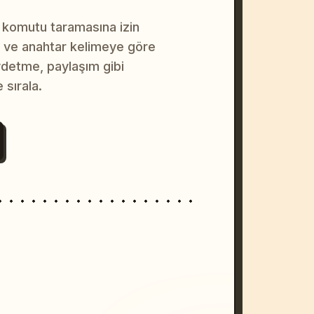
 komutu taramasına izin
na ve anahtar kelimeye göre
ydetme, paylaşım gibi
 sırala.