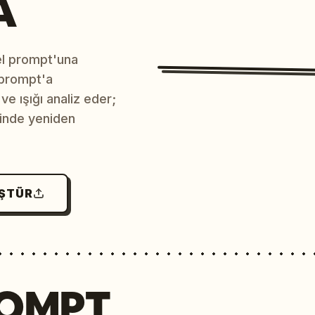
A
sel prompt'una
 prompt'a
e ışığı analiz eder;
çinde yeniden
ÜŞTÜR
ROMPT