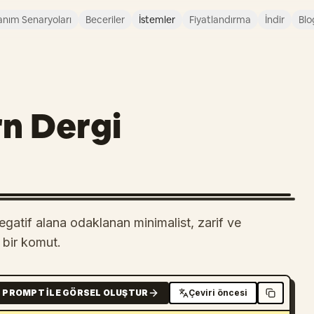
anım Senaryoları
Beceriler
İstemler
Fiyatlandırma
İndir
Blo
n Dergi
egatif alana odaklanan minimalist, zarif ve
 bir komut.
PROMPT ILE GÖRSEL OLUŞTUR
Çeviri öncesi