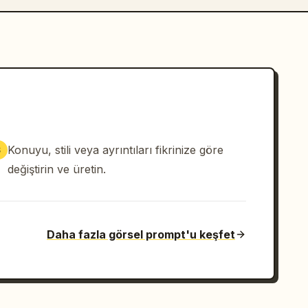
Konuyu, stili veya ayrıntıları fikrinize göre
3
değiştirin ve üretin.
Daha fazla görsel prompt'u keşfet