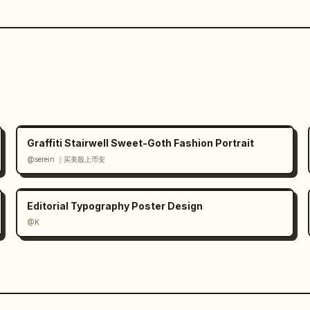
Graffiti Stairwell Sweet-Goth Fashion Portrait
@serein ｜买美股上币安
Editorial Typography Poster Design
@K