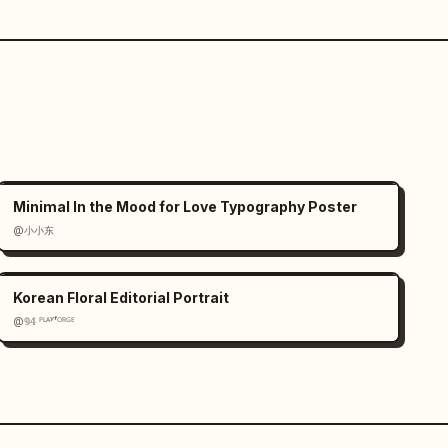
Minimal In the Mood for Love Typography Poster
@小小东
Korean Floral Editorial Portrait
@𝟡𝟜 ᴾᴸᴬʸᶠᴼᴿᴳᴱ