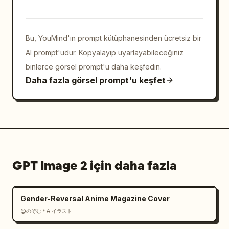
Bu, YouMind'ın prompt kütüphanesinden ücretsiz bir
AI prompt'udur. Kopyalayıp uyarlayabileceğiniz
binlerce görsel prompt'u daha keşfedin.
Daha fazla görsel prompt'u keşfet
GPT Image 2 için daha fazla
Gender-Reversal Anime Magazine Cover
@のぞむ＊AIイラスト