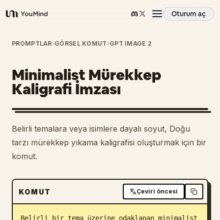
Oturum aç
YouMind
Genel Bakış
PROMPTLAR
›
GÖRSEL KOMUT
›
GPT IMAGE 2
Minimalist Mürekkep
Kullanım Senaryoları
Kaligrafi İmzası
Beceriler
Belirli temalara veya isimlere dayalı soyut, Doğu
İstemler
tarzı mürekkep yıkama kaligrafisi oluşturmak için bir
komut.
Fiyatlandırma
KOMUT
Çeviri öncesi
İndir
Belirli bir tema üzerine odaklanan minimalist 