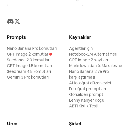
Prompts
Kaynaklar
Nano Banana Pro komutları
Agentlar için
GPT Image 2 komutları
NotebookLM Alternatifleri
Seedance 2.0 komutları
GPT Image 2 slaytları
GPT Image 1.5 komutları
Markdown'dan 𝕏 Makalesine
Seedream 4.5 komutları
Nano Banana 2 ve Pro
Gemini 3 Pro komutları
karşılaştırması
AI fotoğraf düzenleyici
Fotoğraf promptları
Görselden prompt
Lenny Kariyer Koçu
ABTI Kişilik Testi
Ürün
Şirket