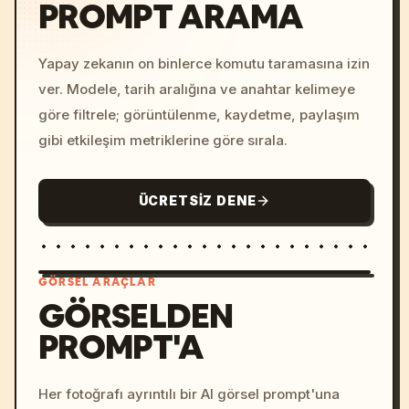
PROMPT ARAMA
Yapay zekanın on binlerce komutu taramasına izin
ver. Modele, tarih aralığına ve anahtar kelimeye
göre filtrele; görüntülenme, kaydetme, paylaşım
gibi etkileşim metriklerine göre sırala.
ÜCRETSIZ DENE
GÖRSEL ARAÇLAR
GÖRSELDEN
PROMPT'A
/imagine prompt: cinemati
c, cyberpunk sunset, neon
colors, 8k --v 6.0
Her fotoğrafı ayrıntılı bir AI görsel prompt'una