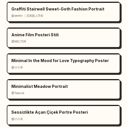
Graffiti Stairwell Sweet-Goth Fashion Portrait
@serein ｜买美股上币安
Anime Film Posteri Stili
@MELTEN
Minimal In the Mood for Love Typography Poster
@小小东
Minimalist Meadow Portrait
@Taaruk
Sessizlikte Açan Çiçek Portre Posteri
@小小东