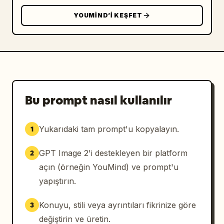
YOUMIND’I KEŞFET
Bu prompt nasıl kullanılır
Yukarıdaki tam prompt'u kopyalayın.
1
GPT Image 2'i destekleyen bir platform
2
açın (örneğin YouMind) ve prompt'u
yapıştırın.
Konuyu, stili veya ayrıntıları fikrinize göre
3
değiştirin ve üretin.