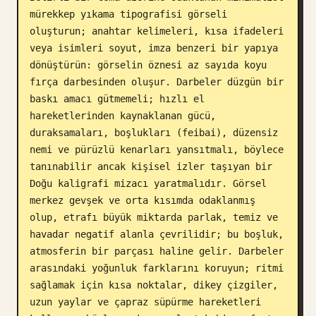
mürekkep yıkama tipografisi görseli 
Blog
oluşturun; anahtar kelimeleri, kısa ifadeleri 
veya isimleri soyut, imza benzeri bir yapıya 
Güncellemeler
dönüştürün: görselin öznesi az sayıda koyu 
fırça darbesinden oluşur. Darbeler düzgün bir 
baskı amacı gütmemeli; hızlı el 
hareketlerinden kaynaklanan gücü, 
duraksamaları, boşlukları (feibai), düzensiz 
nemi ve pürüzlü kenarları yansıtmalı, böylece 
tanınabilir ancak kişisel izler taşıyan bir 
Doğu kaligrafi mizacı yaratmalıdır. Görsel 
merkez gevşek ve orta kısımda odaklanmış 
olup, etrafı büyük miktarda parlak, temiz ve 
havadar negatif alanla çevrilidir; bu boşluk, 
atmosferin bir parçası haline gelir. Darbeler 
arasındaki yoğunluk farklarını koruyun; ritmi 
sağlamak için kısa noktalar, dikey çizgiler, 
uzun yaylar ve çapraz süpürme hareketleri 