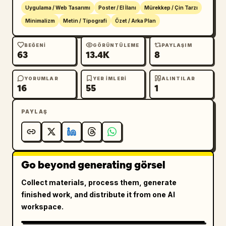
Uygulama / Web Tasarımı
Poster / El İlanı
Mürekkep / Çin Tarzı
Minimalizm
Metin / Tipografi
Özet / Arka Plan
BEĞENI
GÖRÜNTÜLEME
PAYLAŞIM
63
13.4K
8
YORUMLAR
YER IMLERI
ALINTILAR
16
55
1
PAYLAŞ
Go beyond generating görsel
Collect materials, process them, generate
finished work, and distribute it from one AI
workspace.