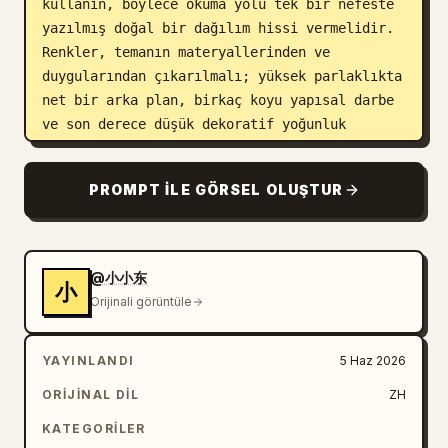
kullanın, böylece okuma yolu tek bir nefeste 
yazılmış doğal bir dağılım hissi vermelidir. 
Renkler, temanın materyallerinden ve 
duygularından çıkarılmalı; yüksek parlaklıkta 
net bir arka plan, birkaç koyu yapısal darbe 
ve son derece düşük dekoratif yoğunluk 
korunmalıdır; genel his parlak, sessiz, temiz 
ve ölçülü olmalıdır. Nihai etki, bağımsız 
PROMPT ILE GÖRSEL OLUŞTUR
karakteri olan el yazısı bir başlık gibi, hem 
metnin ruhsal bir göstergesi hem de soyut bir 
sembole yakın olmalı; standart yazı 
tiplerinden, kaligrafi kitaplarından, yoğun 
@小小东
小
posterlerden veya dekoratif 
Orijinali görüntüle
illüstrasyonlardan kaçınılmalıdır.

YAYINLANDI
5 Haz 2026
Metin içeriği: 
Old Man Yang
ORIJINAL DIL
ZH
Oran: 16:9 Yatay
KATEGORILER