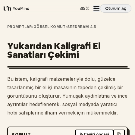
Oturum aç
YouMind
Genel Bakış
PROMPTLAR
›
GÖRSEL KOMUT
›
SEEDREAM 4.5
Yukarıdan Kaligrafi El
Kullanım Senaryoları
Sanatları Çekimi
Beceriler
Bu istem, kaligrafi malzemeleriyle dolu, güzelce
İstemler
tasarlanmış bir el işi masasının tepeden çekilmiş bir
görüntüsünü oluşturur. Yumuşak aydınlatma ve ince
ayrıntılar hedeflenerek, sosyal medyada yaratıcı
Fiyatlandırma
hobi sahiplerine ilham vermek için mükemmeldir.
İndir
KOMUT
Çeviri öncesi