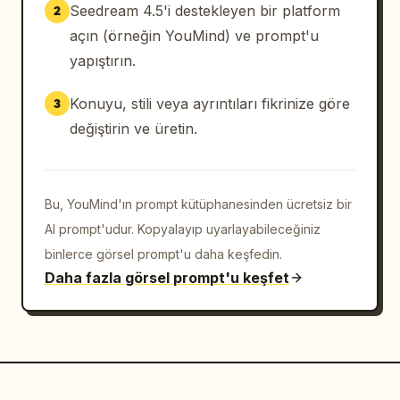
Seedream 4.5'i destekleyen bir platform
2
açın (örneğin YouMind) ve prompt'u
yapıştırın.
Konuyu, stili veya ayrıntıları fikrinize göre
3
değiştirin ve üretin.
Bu, YouMind'ın prompt kütüphanesinden ücretsiz bir
AI prompt'udur. Kopyalayıp uyarlayabileceğiniz
binlerce görsel prompt'u daha keşfedin.
Daha fazla görsel prompt'u keşfet