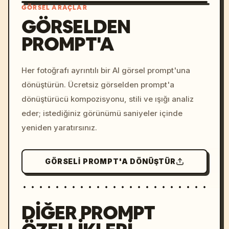
GÖRSEL ARAÇLAR
GÖRSELDEN
PROMPT'A
/imagine prompt: cinemati
c, cyberpunk sunset, neon
colors, 8k --v 6.0
Her fotoğrafı ayrıntılı bir AI görsel prompt'una
dönüştürün. Ücretsiz görselden prompt'a
dönüştürücü kompozisyonu, stili ve ışığı analiz
eder; istediğiniz görünümü saniyeler içinde
yeniden yaratırsınız.
GÖRSELI PROMPT'A DÖNÜŞTÜR
DIĞER PROMPT