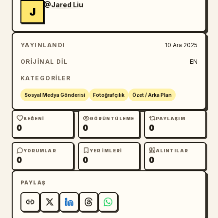
@Jared Liu
J
YAYINLANDI
10 Ara 2025
ORIJINAL DIL
EN
KATEGORILER
Sosyal Medya Gönderisi
Fotoğrafçılık
Özet / Arka Plan
BEĞENI
GÖRÜNTÜLEME
PAYLAŞIM
0
0
0
YORUMLAR
YER IMLERI
ALINTILAR
0
0
0
PAYLAŞ