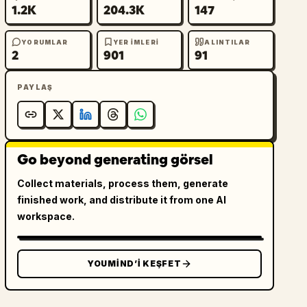
1.2K
204.3K
147
YORUMLAR
YER IMLERI
ALINTILAR
2
901
91
PAYLAŞ
Go beyond generating görsel
Collect materials, process them, generate
finished work, and distribute it from one AI
workspace.
YOUMIND’I KEŞFET