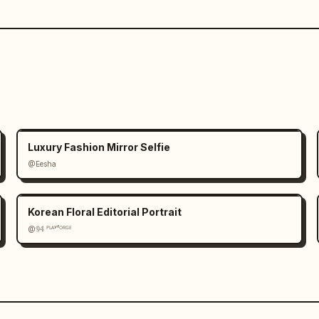
Luxury Fashion Mirror Selfie
@Eesha
Korean Floral Editorial Portrait
@𝟡𝟜 ᴾᴸᴬʸᶠᴼᴿᴳᴱ