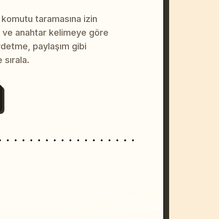
 komutu taramasına izin
na ve anahtar kelimeye göre
ydetme, paylaşım gibi
 sırala.