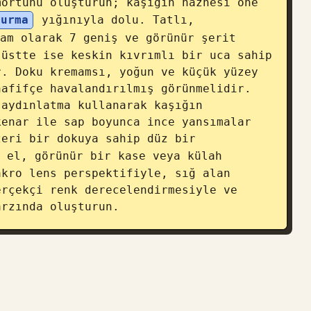
ortunu oluşturun; kaşığın haznesi öne 
durma
 yığınıyla dolu. Tatlı, 
am olarak 7 geniş ve görünür şerit 
üstte ise keskin kıvrımlı bir uca sahip 
. Doku kremamsı, yoğun ve küçük yüzey 
afifçe havalandırılmış görünmelidir. 
aydınlatma kullanarak kaşığın 
enar ile sap boyunca ince yansımalar 
zeri bir dokuya sahip düz bir 
 el, görünür bir kase veya külah 
kro lens perspektifiyle, sığ alan 
rçekçi renk derecelendirmesiyle ve 
arzında oluşturun.