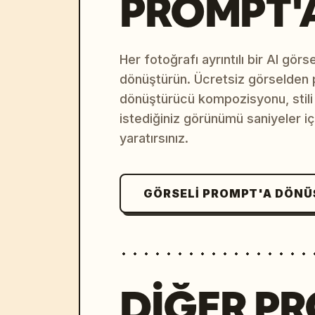
PROMPT'
Her fotoğrafı ayrıntılı bir AI gör
dönüştürün. Ücretsiz görselden
dönüştürücü kompozisyonu, stili v
istediğiniz görünümü saniyeler i
yaratırsınız.
GÖRSELI PROMPT'A DÖN
DIĞER P