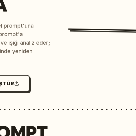
A
sel prompt'una
 prompt'a
e ışığı analiz eder;
çinde yeniden
ÜŞTÜR
ROMPT