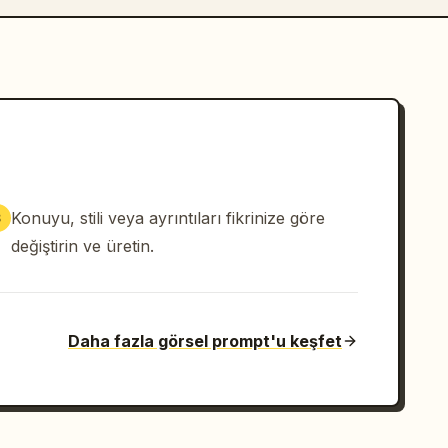
Konuyu, stili veya ayrıntıları fikrinize göre
3
değiştirin ve üretin.
Daha fazla görsel prompt'u keşfet