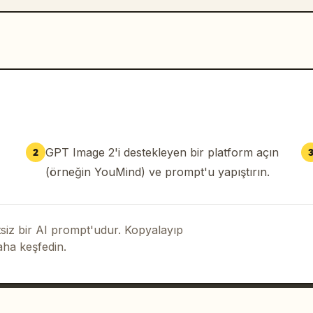
GPT Image 2'i destekleyen bir platform açın
2
(örneğin YouMind) ve prompt'u yapıştırın.
iz bir AI prompt'udur. Kopyalayıp
aha keşfedin.