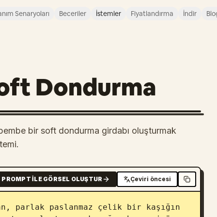
anım Senaryoları
Beceriler
İstemler
Fiyatlandırma
İndir
Blo
Soft Dondurma
pembe bir soft dondurma girdabı oluşturmak
temi.
PROMPT ILE GÖRSEL OLUŞTUR
Çeviri öncesi
n, parlak paslanmaz çelik bir kaşığın 