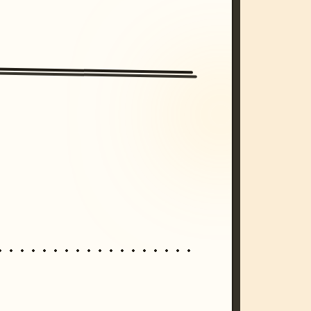
/imagine prompt: cinematic, cyberpunk s
unset, neon colors, 8k --v 6.0