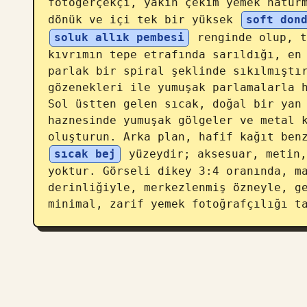
fotogerçekçi, yakın çekim yemek natürm
dönük ve içi tek bir yüksek 
soft don
soluk allık pembesi
 renginde olup, t
kıvrımın tepe etrafında sarıldığı, en 
parlak bir spiral şeklinde sıkılmıştır
gözenekleri ile yumuşak parlamalarla h
Sol üstten gelen sıcak, doğal bir yan 
haznesinde yumuşak gölgeler ve metal k
oluşturun. Arka plan, hafif kağıt ben
sıcak bej
 yüzeydir; aksesuar, metin,
yoktur. Görseli dikey 3:4 oranında, ma
derinliğiyle, merkezlenmiş özneyle, ge
minimal, zarif yemek fotoğrafçılığı t