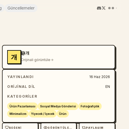
g
Güncellemeler
@개
개
Orijinali görüntüle
YAYINLANDI
16 Haz 2026
ORIJINAL DIL
EN
KATEGORILER
Ürün Pazarlaması
Sosyal Medya Gönderisi
Fotoğrafçılık
Minimalizm
Yiyecek / İçecek
Ürün
BEĞENI
GÖRÜNTÜLEME
PAYLAŞIM